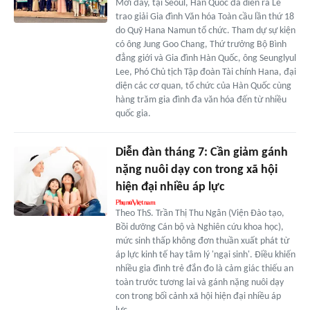
Mới đây, tại Seoul, Hàn Quốc đã diễn ra Lễ
trao giải Gia đình Văn hóa Toàn cầu lần thứ 18
do Quỹ Hana Namun tổ chức. Tham dự sự kiện
có ông Jung Goo Chang, Thứ trưởng Bộ Bình
đẳng giới và Gia đình Hàn Quốc, ông Seunglyul
Lee, Phó Chủ tịch Tập đoàn Tài chính Hana, đại
diện các cơ quan, tổ chức của Hàn Quốc cùng
hàng trăm gia đình đa văn hóa đến từ nhiều
quốc gia.
Diễn đàn tháng 7: Cần giảm gánh
nặng nuôi dạy con trong xã hội
hiện đại nhiều áp lực
Theo ThS. Trần Thị Thu Ngân (Viện Đào tạo,
Bồi dưỡng Cán bộ và Nghiên cứu khoa học),
mức sinh thấp không đơn thuần xuất phát từ
áp lực kinh tế hay tâm lý 'ngại sinh'. Điều khiến
nhiều gia đình trẻ đắn đo là cảm giác thiếu an
toàn trước tương lai và gánh nặng nuôi dạy
con trong bối cảnh xã hội hiện đại nhiều áp