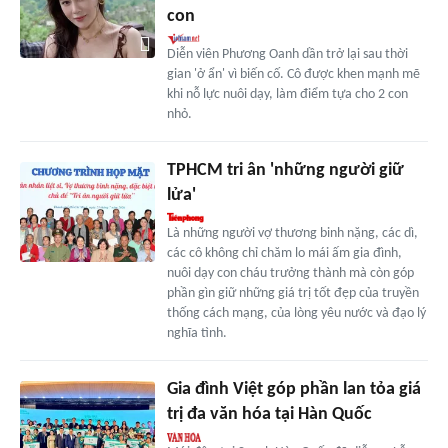
con
Diễn viên Phương Oanh dần trở lại sau thời
gian 'ở ẩn' vì biến cố. Cô được khen mạnh mẽ
khi nỗ lực nuôi dạy, làm điểm tựa cho 2 con
nhỏ.
TPHCM tri ân 'những người giữ
lửa'
Là những người vợ thương binh nặng, các dì,
các cô không chỉ chăm lo mái ấm gia đình,
nuôi dạy con cháu trưởng thành mà còn góp
phần gìn giữ những giá trị tốt đẹp của truyền
thống cách mạng, của lòng yêu nước và đạo lý
nghĩa tình.
Gia đình Việt góp phần lan tỏa giá
trị đa văn hóa tại Hàn Quốc