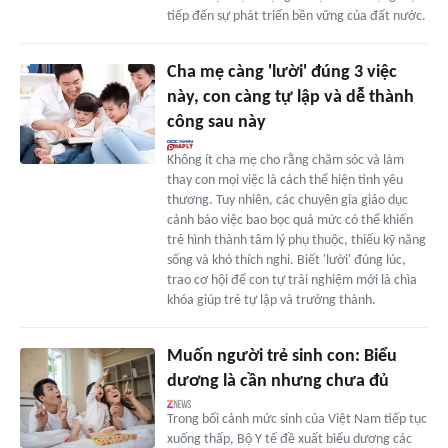
tiếp đến sự phát triển bền vững của đất nước.
Cha mẹ càng 'lười' đúng 3 việc
này, con càng tự lập và dễ thành
công sau này
Không ít cha mẹ cho rằng chăm sóc và làm
thay con mọi việc là cách thể hiện tình yêu
thương. Tuy nhiên, các chuyên gia giáo dục
cảnh báo việc bao bọc quá mức có thể khiến
trẻ hình thành tâm lý phụ thuộc, thiếu kỹ năng
sống và khó thích nghi. Biết 'lười' đúng lúc,
trao cơ hội để con tự trải nghiệm mới là chìa
khóa giúp trẻ tự lập và trưởng thành.
Muốn người trẻ sinh con: Biểu
dương là cần nhưng chưa đủ
Trong bối cảnh mức sinh của Việt Nam tiếp tục
xuống thấp, Bộ Y tế đề xuất biểu dương các