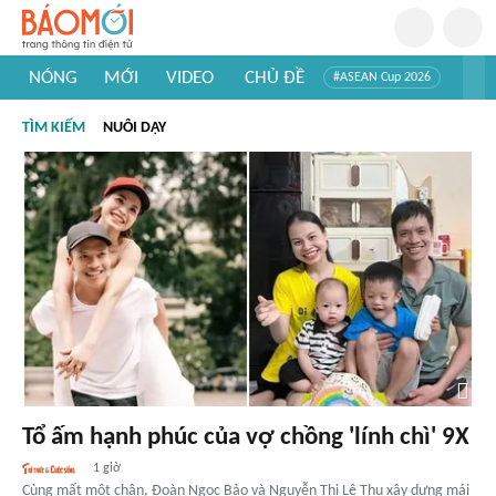
NÓNG
MỚI
VIDEO
CHỦ ĐỀ
#ASEAN Cup 2026
#Trí tuệ nhân tạo
#Mỹ - Iran
#Khám phá Việt Nam
TÌM KIẾM
NUÔI DẠY
#Khám phá thế giới
Tổ ấm hạnh phúc của vợ chồng 'lính chì' 9X
1 giờ
Cùng mất một chân, Đoàn Ngọc Bảo và Nguyễn Thị Lệ Thu xây dựng mái