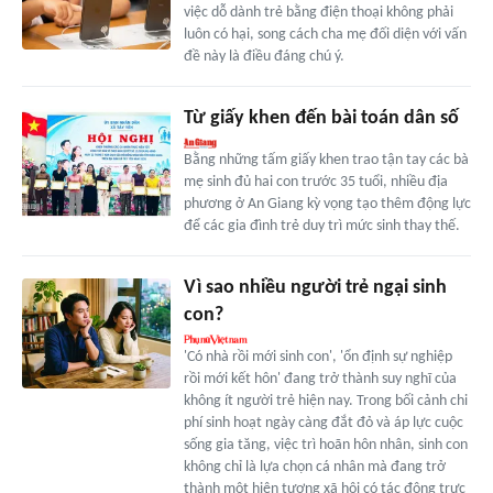
việc dỗ dành trẻ bằng điện thoại không phải
luôn có hại, song cách cha mẹ đối diện với vấn
đề này là điều đáng chú ý.
Từ giấy khen đến bài toán dân số
Bằng những tấm giấy khen trao tận tay các bà
mẹ sinh đủ hai con trước 35 tuổi, nhiều địa
phương ở An Giang kỳ vọng tạo thêm động lực
để các gia đình trẻ duy trì mức sinh thay thế.
Vì sao nhiều người trẻ ngại sinh
con?
'Có nhà rồi mới sinh con', 'ổn định sự nghiệp
rồi mới kết hôn' đang trở thành suy nghĩ của
không ít người trẻ hiện nay. Trong bối cảnh chi
phí sinh hoạt ngày càng đắt đỏ và áp lực cuộc
sống gia tăng, việc trì hoãn hôn nhân, sinh con
không chỉ là lựa chọn cá nhân mà đang trở
thành một hiện tượng xã hội có tác động trực