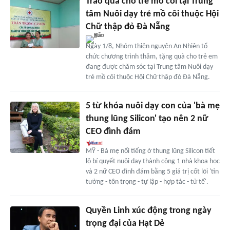
Trao quà cho trẻ mồ côi tại Trung
tâm Nuôi dạy trẻ mồ côi thuộc Hội
Chữ thập đỏ Đà Nẵng
Ngày 1/8, Nhóm thiện nguyện An Nhiên tổ
chức chương trình thăm, tặng quà cho trẻ em
đang được chăm sóc tại Trung tâm Nuôi dạy
trẻ mồ côi thuộc Hội Chữ thập đỏ Đà Nẵng.
5 từ khóa nuôi dạy con của 'bà mẹ
thung lũng Silicon' tạo nên 2 nữ
CEO đình đám
MỸ - Bà mẹ nổi tiếng ở thung lũng Silicon tiết
lộ bí quyết nuôi dạy thành công 1 nhà khoa học
và 2 nữ CEO đình đám bằng 5 giá trị cốt lõi 'tin
tưởng - tôn trọng - tự lập - hợp tác - tử tế'.
Quyền Linh xúc động trong ngày
trọng đại của Hạt Dẻ