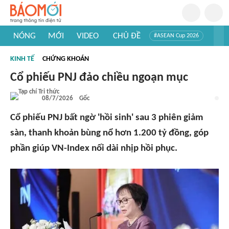
NÓNG
MỚI
VIDEO
CHỦ ĐỀ
#ASEAN Cup 2026
#Trí tuệ nhân tạo
#Mỹ - Iran
#Khám phá Việt Nam
KINH TẾ
CHỨNG KHOÁN
#Khám phá thế giới
Cổ phiếu PNJ đảo chiều ngoạn mục
08/7/2026
Gốc
Cổ phiếu PNJ bất ngờ 'hồi sinh' sau 3 phiên giảm
sàn, thanh khoản bùng nổ hơn 1.200 tỷ đồng, góp
phần giúp VN-Index nối dài nhịp hồi phục.