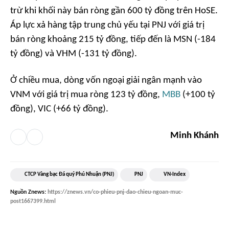
trừ khi khối này bán ròng gần 600 tỷ đồng trên HoSE.
Áp lực xả hàng tập trung chủ yếu tại PNJ với giá trị
bán ròng khoảng 215 tỷ đồng, tiếp đến là MSN (-184
tỷ đồng) và VHM (-131 tỷ đồng).
Ở chiều mua, dòng vốn ngoại giải ngân mạnh vào
VNM với giá trị mua ròng 123 tỷ đồng,
MBB
(+100 tỷ
đồng), VIC (+66 tỷ đồng).
Minh Khánh
CTCP Vàng bạc Đá quý Phú Nhuận (PNJ)
PNJ
VN-Index
Nguồn
Znews
:
https://znews.vn/co-phieu-pnj-dao-chieu-ngoan-muc-
post1667399.html