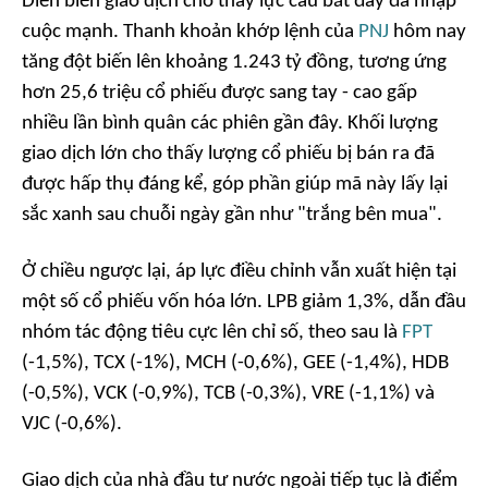
Diễn biến giao dịch cho thấy lực cầu bắt đáy đã nhập
cuộc mạnh. Thanh khoản khớp lệnh của
PNJ
hôm nay
tăng đột biến lên khoảng 1.243 tỷ đồng, tương ứng
hơn 25,6 triệu cổ phiếu được sang tay - cao gấp
nhiều lần bình quân các phiên gần đây. Khối lượng
giao dịch lớn cho thấy lượng cổ phiếu bị bán ra đã
được hấp thụ đáng kể, góp phần giúp mã này lấy lại
sắc xanh sau chuỗi ngày gần như "trắng bên mua".
Ở chiều ngược lại, áp lực điều chỉnh vẫn xuất hiện tại
một số cổ phiếu vốn hóa lớn. LPB giảm 1,3%, dẫn đầu
nhóm tác động tiêu cực lên chỉ số, theo sau là
FPT
(-1,5%), TCX (-1%), MCH (-0,6%), GEE (-1,4%), HDB
(-0,5%), VCK (-0,9%), TCB (-0,3%), VRE (-1,1%) và
VJC (-0,6%).
Giao dịch của nhà đầu tư nước ngoài tiếp tục là điểm