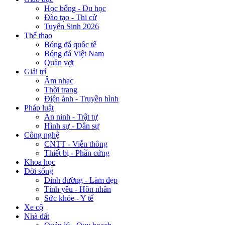
Học bổng - Du học
Đào tạo - Thi cử
Tuyển Sinh 2026
Thể thao
Bóng đá quốc tế
Bóng đá Việt Nam
Quần vợt
Giải trí
Âm nhạc
Thời trang
Điện ảnh - Truyền hình
Pháp luật
An ninh - Trật tự
Hình sự - Dân sự
Công nghệ
CNTT - Viễn thông
Thiết bị - Phần cứng
Khoa học
Đời sống
Dinh dưỡng - Làm đẹp
Tình yêu - Hôn nhân
Sức khỏe - Y tế
Xe cộ
Nhà đất