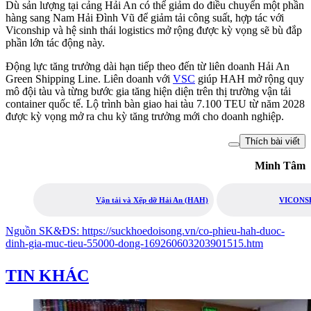
Dù sản lượng tại cảng Hải An có thể giảm do điều chuyển một phần
hàng sang Nam Hải Đình Vũ để giảm tải công suất, hợp tác với
Viconship và hệ sinh thái logistics mở rộng được kỳ vọng sẽ bù đắp
phần lớn tác động này.
Động lực tăng trưởng dài hạn tiếp theo đến từ liên doanh Hải An
Green Shipping Line. Liên doanh với
VSC
giúp HAH mở rộng quy
mô đội tàu và từng bước gia tăng hiện diện trên thị trường vận tải
container quốc tế. Lộ trình bàn giao hai tàu 7.100 TEU từ năm 2028
được kỳ vọng mở ra chu kỳ tăng trưởng mới cho doanh nghiệp.
Thích bài viết
Minh Tâm
Vận tải và Xếp dỡ Hải An (HAH)
VICONSH
Nguồn
SK&ĐS
:
https://suckhoedoisong.vn/co-phieu-hah-duoc-
dinh-gia-muc-tieu-55000-dong-169260603203901515.htm
TIN KHÁC