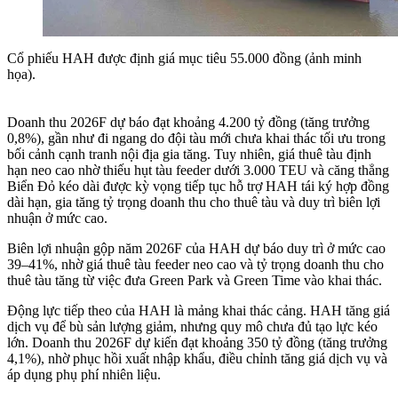
Cổ phiếu HAH được định giá mục tiêu 55.000 đồng (ảnh minh
họa).
Doanh thu 2026F dự báo đạt khoảng 4.200 tỷ đồng (tăng trưởng
0,8%), gần như đi ngang do đội tàu mới chưa khai thác tối ưu trong
bối cảnh cạnh tranh nội địa gia tăng. Tuy nhiên, giá thuê tàu định
hạn neo cao nhờ thiếu hụt tàu feeder dưới 3.000 TEU và căng thẳng
Biển Đỏ kéo dài được kỳ vọng tiếp tục hỗ trợ HAH tái ký hợp đồng
dài hạn, gia tăng tỷ trọng doanh thu cho thuê tàu và duy trì biên lợi
nhuận ở mức cao.
Biên lợi nhuận gộp năm 2026F của HAH dự báo duy trì ở mức cao
39–41%, nhờ giá thuê tàu feeder neo cao và tỷ trọng doanh thu cho
thuê tàu tăng từ việc đưa Green Park và Green Time vào khai thác.
Động lực tiếp theo của HAH là mảng khai thác cảng. HAH tăng giá
dịch vụ để bù sản lượng giảm, nhưng quy mô chưa đủ tạo lực kéo
lớn. Doanh thu 2026F dự kiến đạt khoảng 350 tỷ đồng (tăng trưởng
4,1%), nhờ phục hồi xuất nhập khẩu, điều chỉnh tăng giá dịch vụ và
áp dụng phụ phí nhiên liệu.