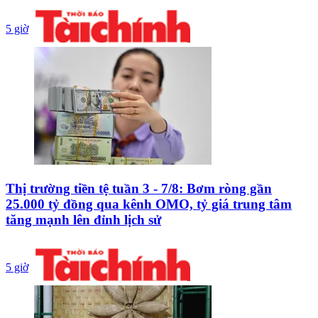
5 giờ
Thị trường tiền tệ tuần 3 - 7/8: Bơm ròng gần
25.000 tỷ đồng qua kênh OMO, tỷ giá trung tâm
tăng mạnh lên đỉnh lịch sử
5 giờ