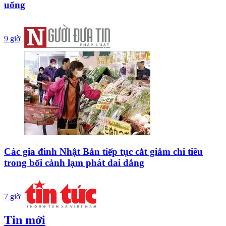
uống
9 giờ
Các gia đình Nhật Bản tiếp tục cắt giảm chi tiêu
trong bối cảnh lạm phát dai dẳng
7 giờ
Tin mới