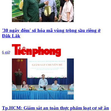
'30 ngày đêm' số hóa mã vùng trồng sầu riêng ở
Đắk Lắk
6 giờ
Tp.HCM: Giám sát an toàn thực phẩm loạt cơ sở ăn