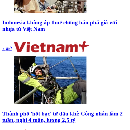
Indonesia không áp thuế chống bán phá giá với
nhựa từ Việt Nam
7 giờ
Thành phố 'hốt bạc' từ dầu khí: Công nhân làm 2
tuần, nghỉ 4 tuần, lương 2,5 tỷ