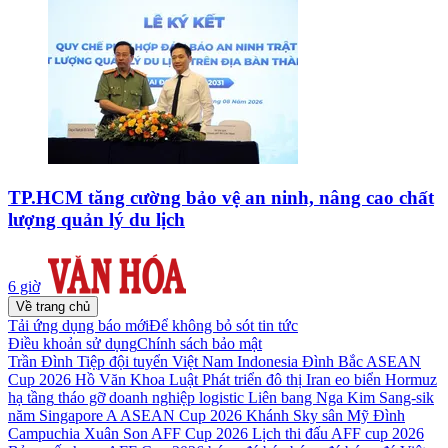
TP.HCM tăng cường bảo vệ an ninh, nâng cao chất
lượng quản lý du lịch
6 giờ
Về trang chủ
Tải ứng dụng báo mới
Để không bỏ sót tin tức
Điều khoản sử dụng
Chính sách bảo mật
Trần Đình Tiệp
đội tuyển Việt Nam
Indonesia
Đình Bắc
ASEAN
Cup 2026
Hồ Văn Khoa
Luật Phát triển đô thị
Iran
eo biển Hormuz
hạ tầng
tháo gỡ
doanh nghiệp
logistic
Liên bang Nga
Kim Sang-sik
năm
Singapore
A ASEAN Cup 2026
Khánh Sky
sân Mỹ Đình
Campuchia
Xuân Son
AFF Cup 2026
Lịch thi đấu AFF cup 2026