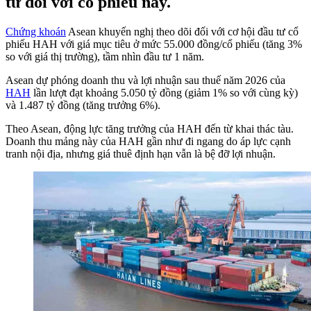
tư đối với cổ phiếu này.
Chứng khoán
Asean khuyến nghị theo dõi đối với cơ hội đầu tư cổ
phiếu HAH với giá mục tiêu ở mức 55.000 đồng/cổ phiếu (tăng 3%
so với giá thị trường), tầm nhìn đầu tư 1 năm.
Asean dự phóng doanh thu và lợi nhuận sau thuế năm 2026 của
HAH
lần lượt đạt khoảng 5.050 tỷ đồng (giảm 1% so với cùng kỳ)
và 1.487 tỷ đồng (tăng trưởng 6%).
Theo Asean, động lực tăng trưởng của HAH đến từ khai thác tàu.
Doanh thu mảng này của HAH gần như đi ngang do áp lực cạnh
tranh nội địa, nhưng giá thuê định hạn vẫn là bệ đỡ lợi nhuận.