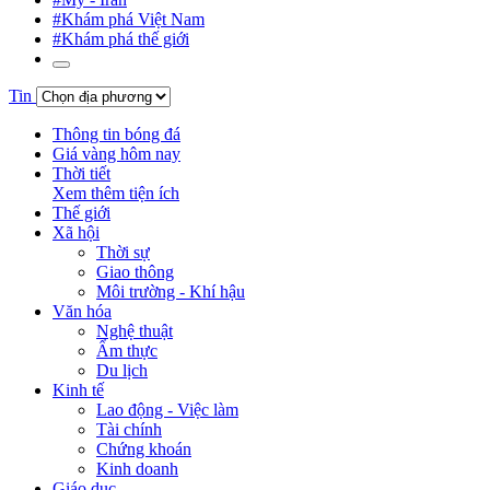
#Khám phá Việt Nam
#Khám phá thế giới
Tin
Thông tin bóng đá
Giá vàng hôm nay
Thời tiết
Xem thêm tiện ích
Thế giới
Xã hội
Thời sự
Giao thông
Môi trường - Khí hậu
Văn hóa
Nghệ thuật
Ẩm thực
Du lịch
Kinh tế
Lao động - Việc làm
Tài chính
Chứng khoán
Kinh doanh
Giáo dục