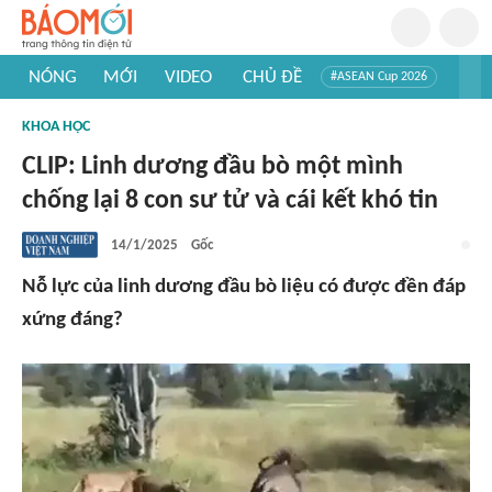
NÓNG
MỚI
VIDEO
CHỦ ĐỀ
#ASEAN Cup 2026
#Trí tuệ nhân tạo
#Mỹ - Iran
#Khám phá Việt Nam
KHOA HỌC
#Khám phá thế giới
CLIP: Linh dương đầu bò một mình
chống lại 8 con sư tử và cái kết khó tin
14/1/2025
Gốc
Nỗ lực của linh dương đầu bò liệu có được đền đáp
xứng đáng?