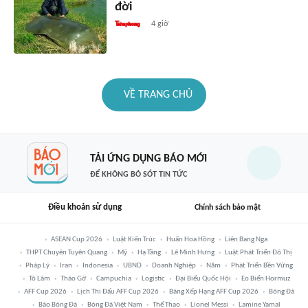
đời
4 giờ
VỀ TRANG CHỦ
TẢI ỨNG DỤNG BÁO MỚI
ĐỂ KHÔNG BỎ SÓT TIN TỨC
Điều khoản sử dụng
Chính sách bảo mật
ASEAN Cup 2026
Luật Kiến Trúc
Huấn Hoa Hồng
Liên Bang Nga
THPT Chuyên Tuyên Quang
Mỹ
Hạ Tầng
Lê Minh Hưng
Luật Phát Triển Đô Thị
Pháp Lý
Iran
Indonesia
UBND
Doanh Nghiệp
Năm
Phát Triển Bền Vững
Tô Lâm
Tháo Gỡ
Campuchia
Logistic
Đại Biểu Quốc Hội
Eo Biển Hormuz
AFF Cup 2026
Lịch Thi Đấu AFF Cup 2026
Bảng Xếp Hạng AFF Cup 2026
Bóng Đá
Báo Bóng Đá
Bóng Đá Việt Nam
Thể Thao
Lionel Messi
Lamine Yamal