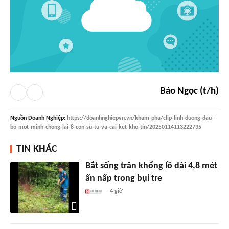
Bảo Ngọc (t/h)
Nguồn
Doanh Nghiệp
:
https://doanhnghiepvn.vn/kham-pha/clip-linh-duong-dau-
bo-mot-minh-chong-lai-8-con-su-tu-va-cai-ket-kho-tin/20250114113222735
TIN KHÁC
Bắt sống trăn khổng lồ dài 4,8 mét
ẩn nấp trong bụi tre
4 giờ