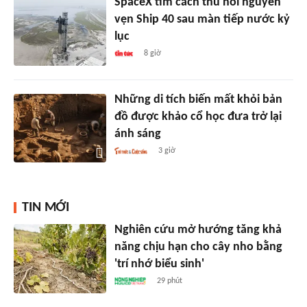
SpaceX tìm cách thu hồi nguyên
vẹn Ship 40 sau màn tiếp nước kỷ
lục
8 giờ
Những di tích biến mất khỏi bản
đồ được khảo cổ học đưa trở lại
ánh sáng
3 giờ
TIN MỚI
Nghiên cứu mở hướng tăng khả
năng chịu hạn cho cây nho bằng
'trí nhớ biểu sinh'
29 phút