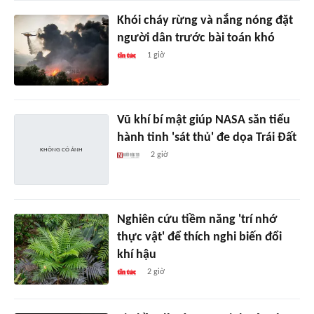
Khói cháy rừng và nắng nóng đặt
người dân trước bài toán khó
1 giờ
Vũ khí bí mật giúp NASA săn tiểu
hành tinh 'sát thủ' đe dọa Trái Đất
2 giờ
Nghiên cứu tiềm năng 'trí nhớ
thực vật' để thích nghi biến đổi
khí hậu
2 giờ