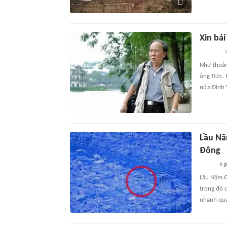
Xin bái
2
Như thoản
ông Đức. 
nữa Đinh 
Lầu Nă
Đông
6 g
Lầu Năm G
trong đó c
nhanh qua