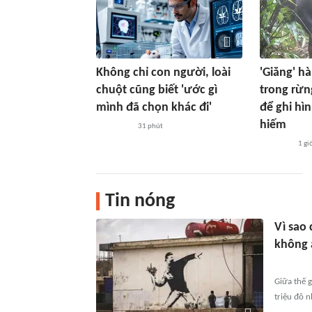
Không chỉ con người, loài
'Giăng' h
chuột cũng biết 'ước gì
trong rừn
mình đã chọn khác đi'
để ghi hì
hiếm
31 phút
1 gi
Tin nóng
Vì sao
không 
Giữa thế 
triệu đô 