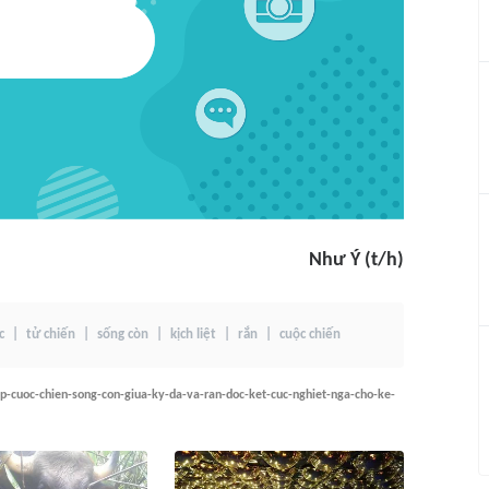
Như Ý (t/h)
c
tử chiến
sống còn
kịch liệt
rắn
cuộc chiến
p-cuoc-chien-song-con-giua-ky-da-va-ran-doc-ket-cuc-nghiet-nga-cho-ke-