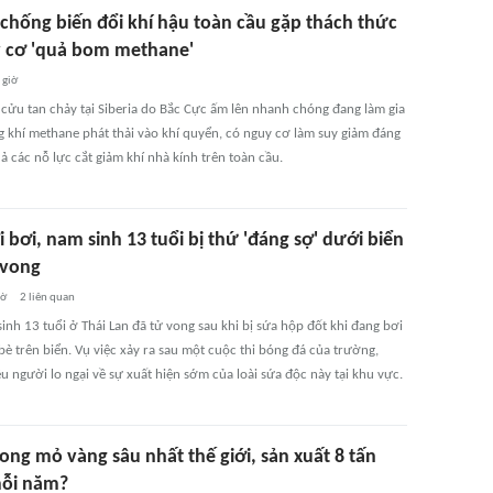
 chống biến đổi khí hậu toàn cầu gặp thách thức
y cơ 'quả bom methane'
 giờ
 cửu tan chảy tại Siberia do Bắc Cực ấm lên nhanh chóng đang làm gia
g khí methane phát thải vào khí quyển, có nguy cơ làm suy giảm đáng
ả các nỗ lực cắt giảm khí nhà kính trên toàn cầu.
 bơi, nam sinh 13 tuổi bị thứ 'đáng sợ' dưới biển
 vong
iờ
2
liên quan
nh 13 tuổi ở Thái Lan đã tử vong sau khi bị sứa hộp đốt khi đang bơi
è trên biển. Vụ việc xảy ra sau một cuộc thi bóng đá của trường,
u người lo ngại về sự xuất hiện sớm của loài sứa độc này tại khu vực.
rong mỏ vàng sâu nhất thế giới, sản xuất 8 tấn
ỗi năm?