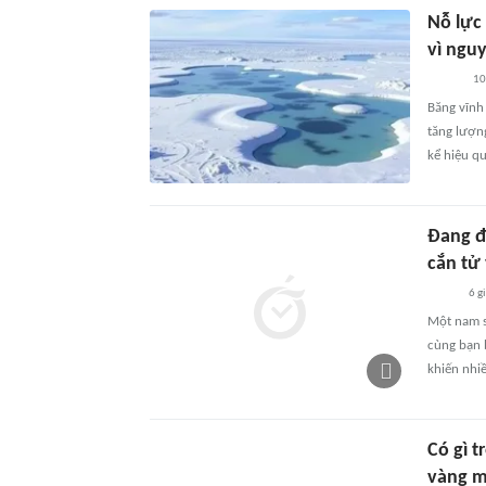
Nỗ lực
vì ngu
10
Băng vĩnh
tăng lượn
kể hiệu qu
Đang đi
cắn tử
6 g
Một nam si
cùng bạn b
khiến nhiề
Có gì t
vàng m