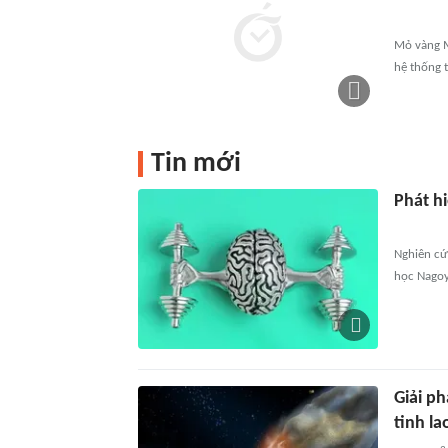
Mỏ vàng M
hệ thống 
Tin mới
Phát hi
Nghiên cứ
học Nagoy
Giải p
tinh la