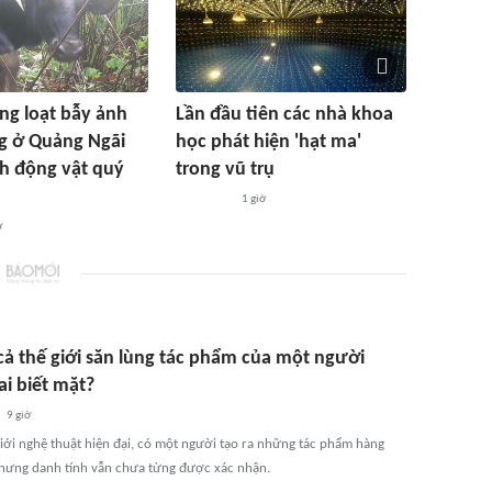
àng loạt bẫy ảnh
Lần đầu tiên các nhà khoa
g ở Quảng Ngãi
học phát hiện 'hạt ma'
nh động vật quý
trong vũ trụ
1 giờ
ờ
 cả thế giới săn lùng tác phẩm của một người
ai biết mặt?
9 giờ
giới nghệ thuật hiện đại, có một người tạo ra những tác phẩm hàng
nhưng danh tính vẫn chưa từng được xác nhận.