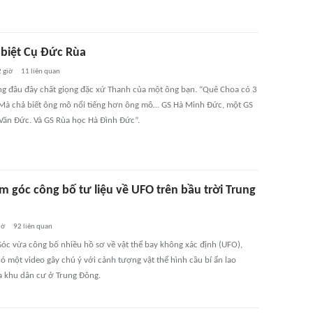
 biệt Cụ Đức Rùa
 giờ
11
liên quan
g đâu đây chất giọng đặc xứ Thanh của một ông bạn. “Quê Choa có 3
Mà chả biết ông mô nổi tiếng hơn ông mô… GS Hà Minh Đức, một GS
Văn Đức. Và GS Rùa học Hà Đình Đức”.
m góc công bố tư liệu về UFO trên bầu trời Trung
iờ
92
liên quan
óc vừa công bố nhiều hồ sơ về vật thể bay không xác định (UFO),
ó một video gây chú ý với cảnh tượng vật thể hình cầu bí ẩn lao
 khu dân cư ở Trung Đông.