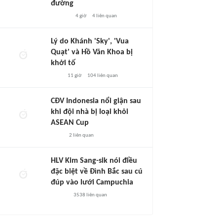
đường
4 giờ
4
liên quan
Lý do Khánh 'Sky', 'Vua
Quạt' và Hồ Văn Khoa bị
khởi tố
11 giờ
104
liên quan
CĐV Indonesia nổi giận sau
khi đội nhà bị loại khỏi
ASEAN Cup
2
liên quan
HLV Kim Sang-sik nói điều
đặc biệt về Đình Bắc sau cú
đúp vào lưới Campuchia
3538
liên quan