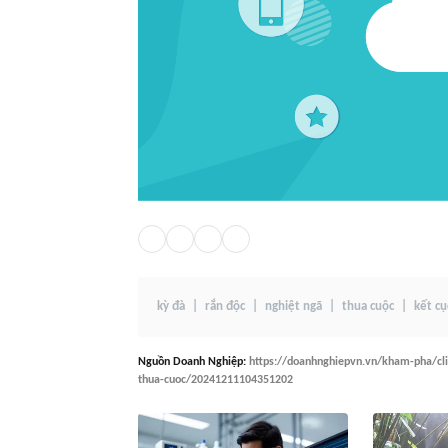
kỳ đà
rắn độc
nghiệt ngã
thua cuộc
kết cụ
Nguồn
Doanh Nghiệp
:
https://doanhnghiepvn.vn/kham-pha/cli
thua-cuoc/20241211104351202