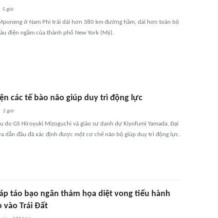
5 giờ
poneng ở Nam Phi trải dài hơn 380 km đường hầm, dài hơn toàn bộ
tàu điện ngầm của thành phố New York (Mỹ).
ện các tế bào não giúp duy trì động lực
2 giờ
u do GS Hiroyuki Mizoguchi và giáo sư danh dự Kiyofumi Yamada, Đại
a dẫn đầu đã xác định được một cơ chế não bộ giúp duy trì động lực.
háp táo bạo ngăn thảm họa diệt vong tiểu hành
o vào Trái Đất