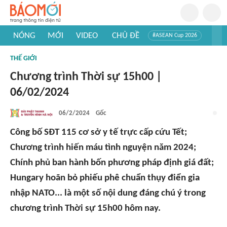
NÓNG
MỚI
VIDEO
CHỦ ĐỀ
#ASEAN Cup 2026
#Trí tuệ nhân tạo
#Mỹ - Iran
#Khám phá Việt Nam
THẾ GIỚI
#Khám phá thế giới
Chương trình Thời sự 15h00 |
06/02/2024
06/2/2024
Gốc
Công bố SĐT 115 cơ sở y tế trực cấp cứu Tết;
Chương trình hiến máu tình nguyện năm 2024;
Chính phủ ban hành bốn phương pháp định giá đất;
Hungary hoãn bỏ phiếu phê chuẩn thụy điển gia
nhập NATO... là một số nội dung đáng chú ý trong
chương trình Thời sự 15h00 hôm nay.