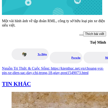
Một vài hình ảnh về tập đoàn RML, công ty sở hữu loại pin xe điện
siêu việt.
Thích bài viết
Tuệ Minh
Xe Điện
Porsche
M
Nguồn
Tri Thức & Cuộc Sống
:
https://kienthuc.net.vn/choang-voi-
pin-xe-dien-sac-day-chi-trong-18-giay-post1549073.html
TIN KHÁC