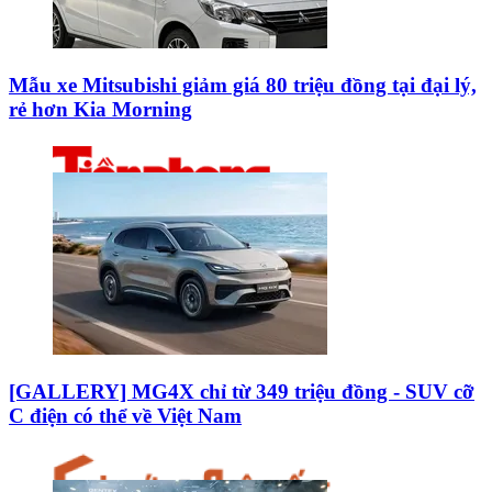
Mẫu xe Mitsubishi giảm giá 80 triệu đồng tại đại lý,
rẻ hơn Kia Morning
[GALLERY] MG4X chỉ từ 349 triệu đồng - SUV cỡ
C điện có thể về Việt Nam