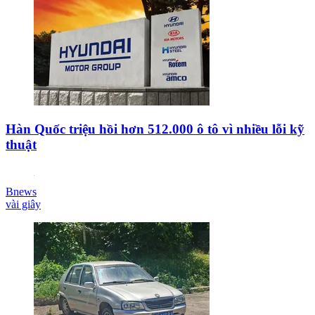
Hàn Quốc triệu hồi hơn 512.000 ô tô vì nhiều lỗi kỹ
thuật
Bnews
vài giây