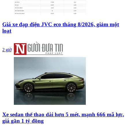
Giá xe đạp điện JVC eco tháng 8/2026, giảm một
loạt
2 giờ
Xe sedan thể thao dài hơn 5 mét, mạnh 666 mã lực,
giá gần 1 tỷ đồng