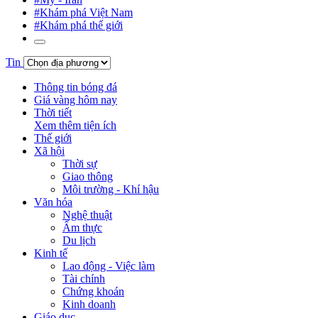
#Khám phá Việt Nam
#Khám phá thế giới
Tin
Thông tin bóng đá
Giá vàng hôm nay
Thời tiết
Xem thêm tiện ích
Thế giới
Xã hội
Thời sự
Giao thông
Môi trường - Khí hậu
Văn hóa
Nghệ thuật
Ẩm thực
Du lịch
Kinh tế
Lao động - Việc làm
Tài chính
Chứng khoán
Kinh doanh
Giáo dục