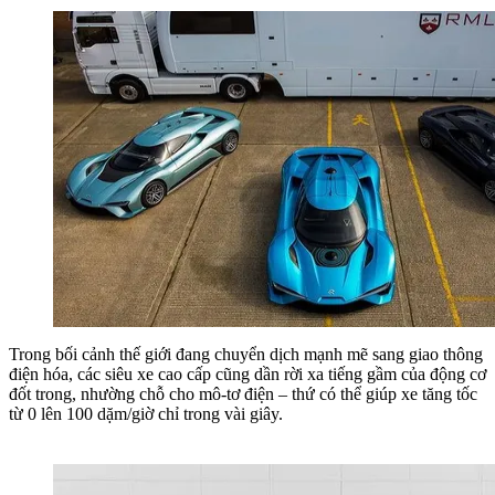
Trong bối cảnh thế giới đang chuyển dịch mạnh mẽ sang giao thông
điện hóa, các siêu xe cao cấp cũng dần rời xa tiếng gầm của động cơ
đốt trong, nhường chỗ cho mô-tơ điện – thứ có thể giúp xe tăng tốc
từ 0 lên 100 dặm/giờ chỉ trong vài giây.