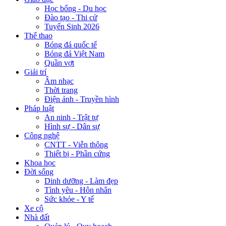
Học bổng - Du học
Đào tạo - Thi cử
Tuyển Sinh 2026
Thể thao
Bóng đá quốc tế
Bóng đá Việt Nam
Quần vợt
Giải trí
Âm nhạc
Thời trang
Điện ảnh - Truyền hình
Pháp luật
An ninh - Trật tự
Hình sự - Dân sự
Công nghệ
CNTT - Viễn thông
Thiết bị - Phần cứng
Khoa học
Đời sống
Dinh dưỡng - Làm đẹp
Tình yêu - Hôn nhân
Sức khỏe - Y tế
Xe cộ
Nhà đất