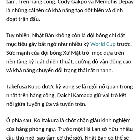
tâm. Trên hàng công, Cody Gakpo và Memphis Depay
là những cái tên có khả năng tạo đột biến và định
đoạt trận đấu.
Tuy nhiên, Nhật Bản không còn là đội bóng chỉ đặt
mục tiêu gây bất ngờ như nhiều kỳ
World Cup
trước.
Sức mạnh của đội bóng Xứ Mặt trời mọc dựa trên
nền tảng kỷ luật chiến thuật, cường độ vận động cao
và khả năng chuyển đổi trạng thái rất nhanh.
Takefusa Kubo được kỳ vọng sẽ là ngòi nổ quan trọng
nhất trên hàng công, Daichi Kamada giữ vai trò kết
nối giữa tuyến giữa và tuyến trên.
Ở phía sau, Ko Itakura là chốt chặn giàu kinh nghiệm
của hàng phòng ngự. Trước một Hà Lan sở hữu nhiều
cầu thủ ngôi sao tầm cỡ thế giới, Nhật Bản có thể sẽ