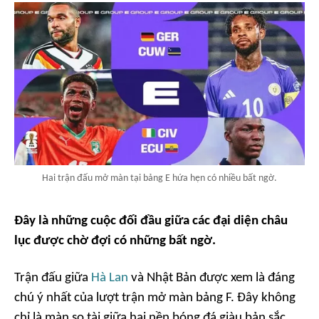
Hai trận đấu mở màn tại bảng E hứa hẹn có nhiều bất ngờ.
Đây là những cuộc đối đầu giữa các đại diện châu
lục được chờ đợi có những bất ngờ.
Trận đấu giữa
Hà Lan
và Nhật Bản được xem là đáng
chú ý nhất của lượt trận mở màn bảng F. Đây không
chỉ là màn so tài giữa hai nền bóng đá giàu bản sắc,