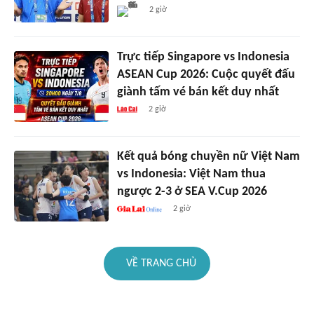
2 giờ
Trực tiếp Singapore vs Indonesia
ASEAN Cup 2026: Cuộc quyết đấu
giành tấm vé bán kết duy nhất
2 giờ
Kết quả bóng chuyền nữ Việt Nam
vs Indonesia: Việt Nam thua
ngược 2-3 ở SEA V.Cup 2026
2 giờ
VỀ TRANG CHỦ