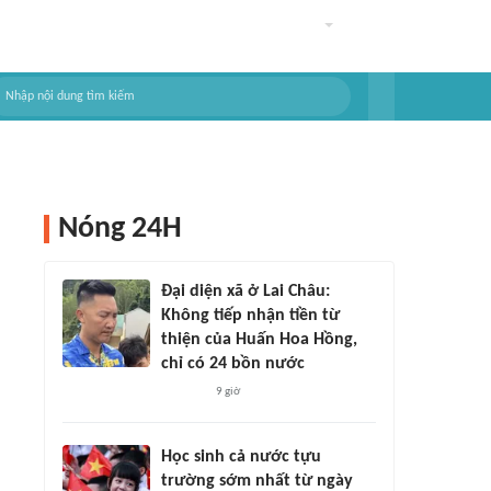
Nóng 24H
Đại diện xã ở Lai Châu:
Không tiếp nhận tiền từ
thiện của Huấn Hoa Hồng,
chỉ có 24 bồn nước
9 giờ
Học sinh cả nước tựu
trường sớm nhất từ ngày