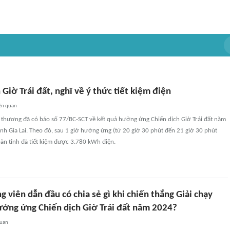
 Giờ Trái đất, nghĩ về ý thức tiết kiệm điện
ên quan
 thương đã có báo số 77/BC-SCT về kết quả hưởng ứng Chiến dịch Giờ Trái đất năm
ỉnh Gia Lai. Theo đó, sau 1 giờ hưởng ứng (từ 20 giờ 30 phút đến 21 giờ 30 phút
àn tỉnh đã tiết kiệm được 3.780 kWh điện.
g viên dẫn đầu có chia sẻ gì khi chiến thắng Giải chạy
ưởng ứng Chiến dịch Giờ Trái đất năm 2024?
quan