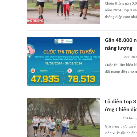
Chiến thắng gần 3.0
năm 2024, Top 3 vậ
thông điệp cảm nhận
Gần 48.000 ng
năng lượng
204
liên 
Cuộc thi Tìm hiểu k
đất mang đến cho ng
Lộ diện top 3
ứng Chiến dị
204
liên 
Giải chạy trực tuyế
viên xuất sắc chiế