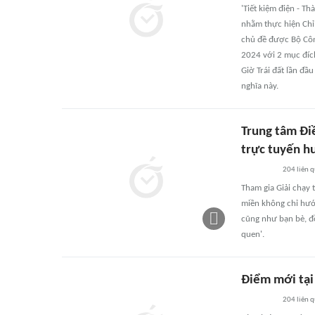
'Tiết kiệm điện - T
nhằm thực hiện Chỉ 
chủ đề được Bộ Côn
2024 với 2 mục đíc
Giờ Trái đất lần đầ
nghĩa này.
Trung tâm Điề
trực tuyến h
204
liên 
Tham gia Giải chạy 
miền không chỉ hướn
cũng như bạn bè, đồ
quen'.
Điểm mới tại
204
liên 