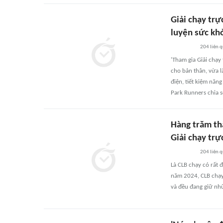
Giải chạy trự
luyện sức khỏ
204
liên 
'Tham gia Giải chạy
cho bản thân, vừa l
điện, tiết kiệm năn
Park Runners chia s
Hàng trăm th
Giải chạy tr
204
liên 
Là CLB chạy có rất 
năm 2024, CLB chạy
và đều đang giữ nhữ