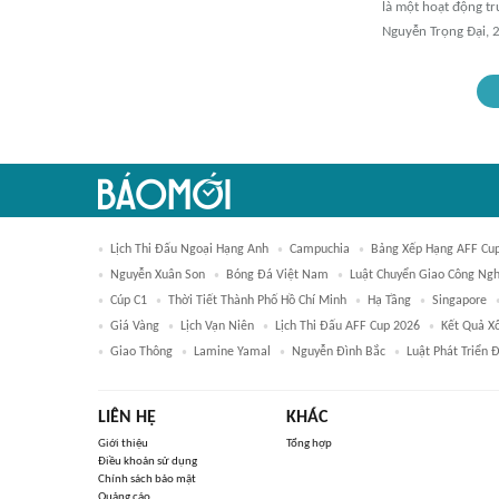
là một hoạt động t
Nguyễn Trọng Đại, 2
Lịch Thi Đấu Ngoại Hạng Anh
Campuchia
Bảng Xếp Hạng AFF Cu
Nguyễn Xuân Son
Bóng Đá Việt Nam
Luật Chuyển Giao Công Ng
Cúp C1
Thời Tiết Thành Phố Hồ Chí Minh
Hạ Tầng
Singapore
Giá Vàng
Lịch Vạn Niên
Lịch Thi Đấu AFF Cup 2026
Kết Quả X
Giao Thông
Lamine Yamal
Nguyễn Đình Bắc
Luật Phát Triển 
LIÊN HỆ
KHÁC
Giới thiệu
Tổng hợp
Điều khoản sử dụng
Chính sách bảo mật
Quảng cáo