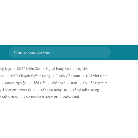
ang Nga
Xổ Số Miền Bắc
Ngoại Hạng Anh
Logistic
ssi
THPT Chuyên Tuyên Quang
Tuyển Việt Nam
U23 Việt Nam
Doanh Nghiệp
Thời Tiết
Thể Thao
Iran
Eo Biển Hormuz
Quả Vietlott Power 6/55
Kết Quả Bóng Đá
Xổ Số Miền Trung
ố Miền Nam
Zalo Business Account
Zalo Cloud