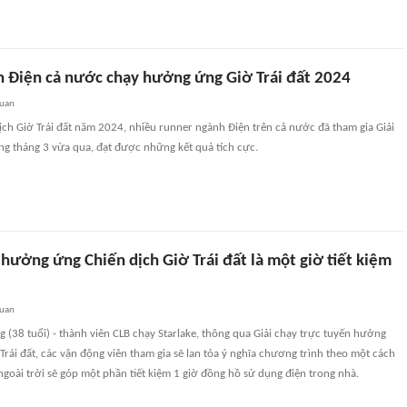
 Điện cả nước chạy hưởng ứng Giờ Trái đất 2024
quan
ch Giờ Trái đất năm 2024, nhiều runner ngành Điện trên cả nước đã tham gia Giải
ng tháng 3 vừa qua, đạt được những kết quả tích cực.
hưởng ứng Chiến dịch Giờ Trái đất là một giờ tiết kiệm
quan
g (38 tuổi) - thành viên CLB chạy Starlake, thông qua Giải chạy trực tuyến hưởng
Trái đất, các vận động viên tham gia sẽ lan tỏa ý nghĩa chương trình theo một cách
ngoài trời sẽ góp một phần tiết kiệm 1 giờ đồng hồ sử dụng điện trong nhà.