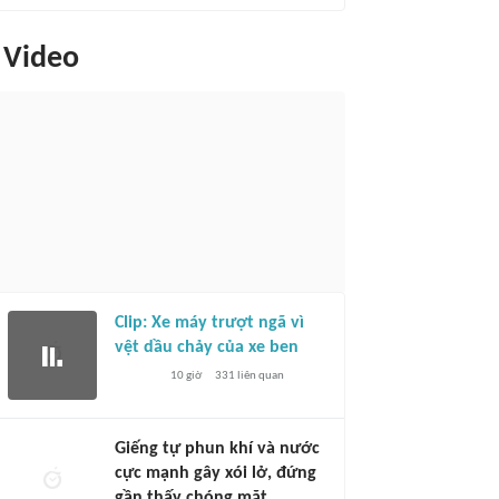
Video
Clip: Xe máy trượt ngã vì
vệt dầu chảy của xe ben
10 giờ
331
liên quan
Giếng tự phun khí và nước
cực mạnh gây xói lở, đứng
gần thấy chóng mặt