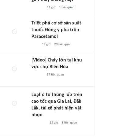
11 giờ
1
liên quan
Triệt phá cơ sở sản xuất
thuốc Đông y pha trộn
Paracetamol
12 giờ
20
liên quan
[Video] Cháy lớn tại khu
vực chợ Biên Hòa
57
liên quan
Loạt ô tô thủng lốp trên
cao tốc qua Gia Lai, Đắk
Lắk, tài xế phát hiện vật
nhọn
12 giờ
8
liên quan