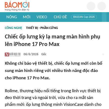
NÓNG
MỚI
VIDEO
CHỦ ĐỀ
#ASEAN Cup 2026
#Trí tuệ nhân tạo
#Mỹ - Iran
#Khám phá Việt Nam
CÔNG NGHỆ
THIẾT BỊ - PHẦN CỨNG
#Khám phá thế giới
Chiếc ốp lưng kỳ lạ mang màn hình phụ
lên iPhone 17 Pro Max
06/6/2026
Gốc
Không chỉ bảo vệ thiết bị, chiếc ốp lưng mới còn bổ
sung màn hình riêng với nhiều tính năng độc đáo
cho iPhone 17 Pro Max.
Rollme, thương hiệu nổi tiếng trong lĩnh vực thiết bị
đeo thời trang và ngoài trời, vừa cho ra mắt sản
phẩm mới: ốp lưng thông minh VisionCase dành cho