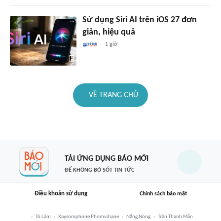
Sử dụng Siri AI trên iOS 27 đơn
giản, hiệu quả
1 giờ
VỀ TRANG CHỦ
TẢI ỨNG DỤNG BÁO MỚI
ĐỂ KHÔNG BỎ SÓT TIN TỨC
Điều khoản sử dụng
Chính sách bảo mật
Tô Lâm
Xaysomphone Phomvihane
Nắng Nóng
Trần Thanh Mẫn