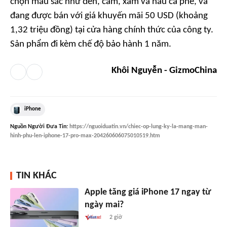
chọn màu sắc như đen, cam, xám và nâu cà phê, và
đang được bán với giá khuyến mãi 50 USD (khoảng
1,32 triệu đồng) tại cửa hàng chính thức của công ty.
Sản phẩm đi kèm chế độ bảo hành 1 năm.
Khôi Nguyễn - GizmoChina
iPhone
Nguồn
Người Đưa Tin
:
https://nguoiduatin.vn/chiec-op-lung-ky-la-mang-man-
hinh-phu-len-iphone-17-pro-max-204260606075010519.htm
TIN KHÁC
Apple tăng giá iPhone 17 ngay từ
ngày mai?
2 giờ