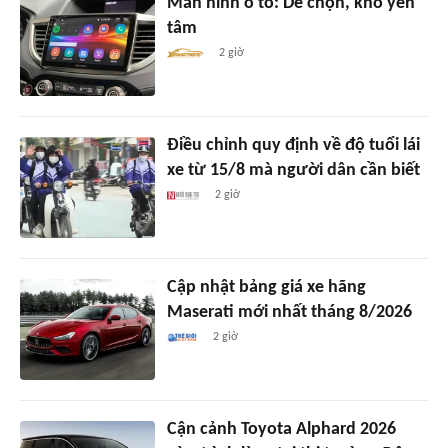
Màn hình ô tô: Dễ chọn, khó yên
tâm
2 giờ
Điều chỉnh quy định về độ tuổi lái
xe từ 15/8 mà người dân cần biết
2 giờ
Cập nhật bảng giá xe hãng
Maserati mới nhất tháng 8/2026
2 giờ
Cận cảnh Toyota Alphard 2026