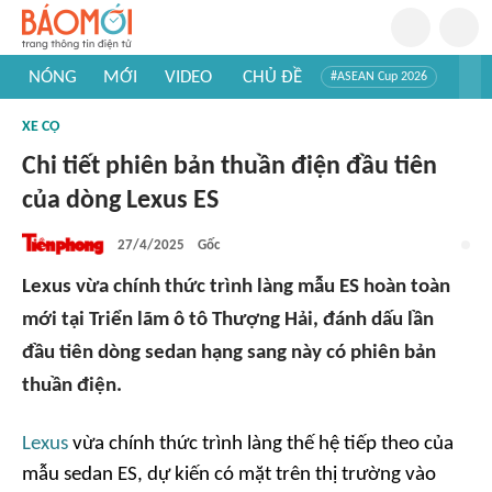
NÓNG
MỚI
VIDEO
CHỦ ĐỀ
#ASEAN Cup 2026
#Trí tuệ nhân tạo
#Mỹ - Iran
#Khám phá Việt Nam
XE CỘ
#Khám phá thế giới
Chi tiết phiên bản thuần điện đầu tiên
của dòng Lexus ES
27/4/2025
Gốc
Lexus vừa chính thức trình làng mẫu ES hoàn toàn
mới tại Triển lãm ô tô Thượng Hải, đánh dấu lần
đầu tiên dòng sedan hạng sang này có phiên bản
thuần điện.
Lexus
vừa chính thức trình làng thế hệ tiếp theo của
mẫu sedan ES, dự kiến có mặt trên thị trường vào