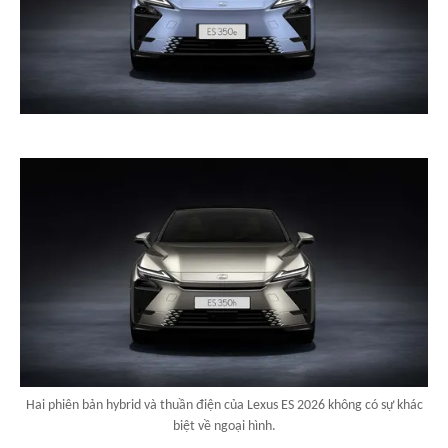
Hai phiên bản hybrid và thuần điện của Lexus ES 2026 không có sự khác
biệt về ngoại hình.