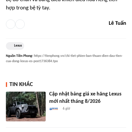
hợp trong bệ tỳ tay.
Lê Tuấn
Lexus
Nguồn
Tiền Phong
:
https://tienphong.vn/chi-tiet-phien-ban-thuan-dien-dau-tien-
cua-dong-lexus-es-post1736384.tpo
TIN KHÁC
Cập nhật bảng giá xe hãng Lexus
mới nhất tháng 8/2026
6 giờ