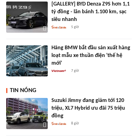
[GALLERY] BYD Denza Z9S hơn 1,1
tỷ đồng - lăn bánh 1.100 km, sạc
siêu nhanh
5 giờ
Hãng BMW bắt đầu sản xuất hàng
loạt mẫu xe thuần điện 'thế hệ
mới'
7 giờ
TIN NÓNG
Suzuki Jimny đang giảm tới 120
triệu, XL7 Hybrid ưu đãi 75 triệu
đồng
8 giờ