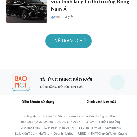
vừa trình làng tại thị trường Đông
Nam Á
3 giờ
VỀ TRANG CHỦ
TẢI ỨNG DỤNG BÁO MỚI
ĐỂ KHÔNG BỎ SÓT TIN TỨC
Điều khoản sử dụng
Chính sách bảo mật
Logistic
Tháo Gỡ
Mỹ
Indonesia
Lê Minh Hưng
Năm
Bộ Giáo Dục Và Đào Tạo
ASEAN Cup 2026
Tô Lâm
Huấn Hoa Hồng
Liên Bang Nga
Luật Phát Triển Đô Thị
Eo Biển Hormuz
Campuchia
Luật Kiến Trúc
Hạ Tầng
Doanh Nghiệp
UBND
THPT Chuyên Tuyên Quang