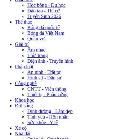
Học bổng - Du học
Đào tạo - Thi cử
Tuyển Sinh 2026
Thể thao
Bóng đá quốc tế
Bóng đá Việt Nam
Quần vợt
Giải trí
Âm nhạc
Thời trang
Điện ảnh - Truyền hình
Pháp luật
An ninh - Trật tự
Hình sự - Dân sự
Công nghệ
CNTT - Viễn thông
Thiết bị - Phần cứng
Khoa học
Đời sống
Dinh dưỡng - Làm đẹp
Tình yêu - Hôn nhân
Sức khỏe - Y tế
Xe cộ
Nhà đất