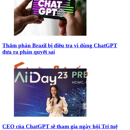
Thẩm phán Brazil bị điều tra vì dùng ChatGPT
đưa ra phán quyết sai
CEO của ChatGPT sẽ tham gia ngày hội Trí tuệ