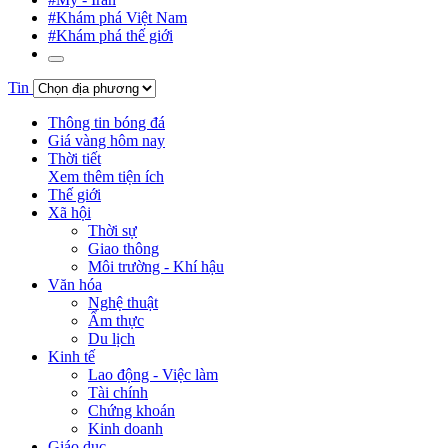
#Khám phá Việt Nam
#Khám phá thế giới
Tin
Thông tin bóng đá
Giá vàng hôm nay
Thời tiết
Xem thêm tiện ích
Thế giới
Xã hội
Thời sự
Giao thông
Môi trường - Khí hậu
Văn hóa
Nghệ thuật
Ẩm thực
Du lịch
Kinh tế
Lao động - Việc làm
Tài chính
Chứng khoán
Kinh doanh
Giáo dục