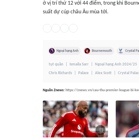
ở vị trí thứ 12 với 44 điểm, trong khi Bou
suất dự cúp châu Âu mùa tới.
Ngoại hạng Anh
Bournemouth
Crystal P
tụt quần
Ismaila Sarr
Ngoại hạng Anh 2024/25
Chris Richards
Palace
Alex Scott
Crystal Pala
Nguồn
Znews
:
https://znews.vn/cau-thu-premier-league-bi-k