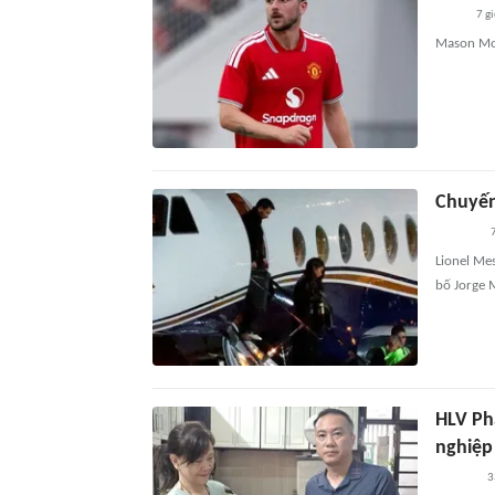
7 g
Mason Mou
Chuyến
7
Lionel Mes
bố Jorge M
HLV Ph
nghiệp
3