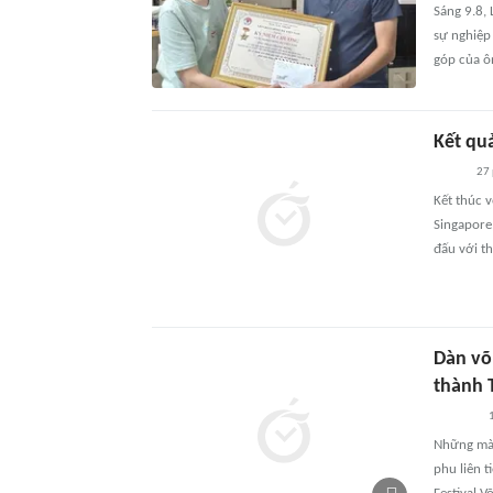
Sáng 9.8,
sự nghiệp
góp của ô
Kết qu
27
Kết thúc v
Singapore
đấu với th
Dàn võ
thành 
1
Những màn
phu liên 