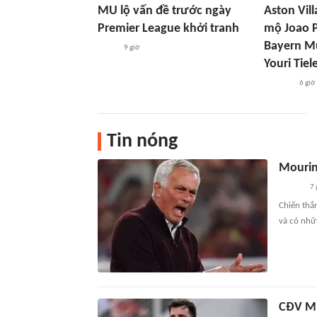
MU lộ vấn đề trước ngày
Aston Vil
Premier League khởi tranh
mộ Joao P
Bayern Mu
9 giờ
Youri Tie
6 giờ
Tin nóng
Mourin
7 
Chiến thắ
và có nhữn
CĐV M