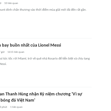
iờ
10
liên quan
nt dính chấn thương vào thời điểm mùa giải mới đã đến rất gần.
 bay buồn nhất của Lionel Messi
 giờ
1615
liên quan
si tức tốc rời Miami, trở về quê nhà Rosario để tiễn biệt và chịu tang
essi.
an Thanh Hùng nhận Kỷ niệm chương 'Vì sự
 bóng đá Việt Nam'
3 phút
1
liên quan