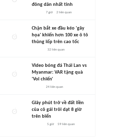
đông dân nhất tỉnh
7 giờ
2
liên quan
Chặn bắt xe đầu kéo 'gây
họa' khiến hơn 100 xe ô tô
thủng lốp trên cao tốc
32
liên quan
Video bóng đá Thái Lan vs
Myanmar: VAR tặng quà
'Voi chiến'
24
liên quan
Giây phút trở về đất liền
của cô gái trôi dạt 8 giờ
trên biển
5 giờ
59
liên quan