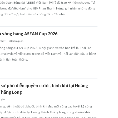
 Liên đoàn Bóng đá (LĐBĐ) Việt Nam (VFF) đã trao Kỷ niệm chương “Vì
 bóng đá Việt Nam” cho HLV Phan Thanh Hùng, ghi nhận những đóng
ng đối với sự phát triển của bóng đá nước nhà.
ả vòng bảng ASEAN Cup 2026
 phút
78
liên quan
òng bảng ASEAN Cup 2026, 4 đội giành vé vào bán kết là: Thái Lan,
, Malaysia và Việt Nam, trong đó Việt Nam và Thái Lan dẫn đầu 2 bảng
ành tích toàn thắng.
 sư phô diễn quyền cước, binh khí tại Hoàng
Thăng Long
 giờ
 quyền thuật dứt khoát, binh khí đẹp mắt cùng các tuyệt kỹ công
tiếp được trình diễn tại Hoàng thành Thăng Long trong khuôn khổ