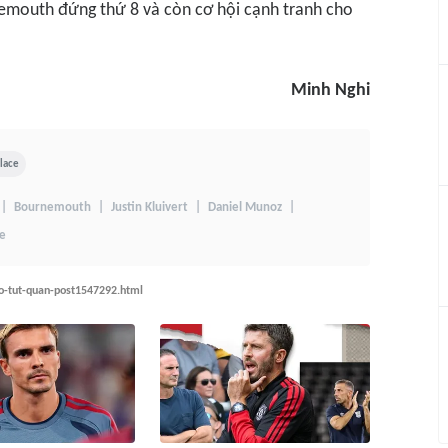
rnemouth đứng thứ 8 và còn cơ hội cạnh tranh cho
Minh Nghi
alace
Bournemouth
Justin Kluivert
Daniel Munoz
ce
eo-tut-quan-post1547292.html