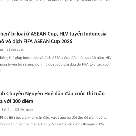
Võ thuật quốc tế Hà Nội 2026, thu hút đông đảo người dân và du khách.
thẹn' bị loại ở ASEAN Cup, HLV tuyển Indonesia
bố vô địch FIFA ASEAN Cup 2026
út
68
liên quan
 không thể giúp Indonesia vô địch ASEAN Cup đầu tiên sau 30 năm, HLV
man tuyên bố sẽ giúp đội nhà đoạt cúp giải đấu do FIFA tổ chức vào
i.
nh Chuyên Nguyễn Huệ dẫn đầu cuộc thi tuần
a với 300 điểm
8 phút
128
liên quan
húc liên tục giữ vị trí dẫn đầu, vượt qua ba đối thủ để giành vòng
ế cuộc thi tuần hai tháng 1, quý IV Đường lên đỉnh Olympia 2026.