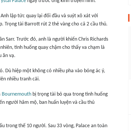
rystal Palace
ngay trước ống kính truyền hình.
Anh lập tức quay lại đối đầu và suýt xô xát với
. Trọng tài Barrott rút 2 thẻ vàng cho cả 2 cầu thủ.
ần Sarr. Trước đó, anh là người khiến Chris Richards
 nhiên, tình huống quay chậm cho thấy va chạm là
u ăn vạ.
đó. Dù hiệp một không có nhiều pha vào bóng ác ý,
lên nhiều tranh cãi.
a
Bournemouth
bị trọng tài bỏ qua trong tình huống
iến người hâm mộ, ban huấn luyện và cầu thủ
đấu trong thế 10 người. Sau 33 vòng, Palace an toàn