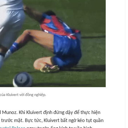
của Kluivert với đồng nghiệp.
el Munoz. Khi Kluivert định đứng dậy để thực hiện
 trước mặt. Bực tức, Kluivert bất ngờ kéo tụt quần