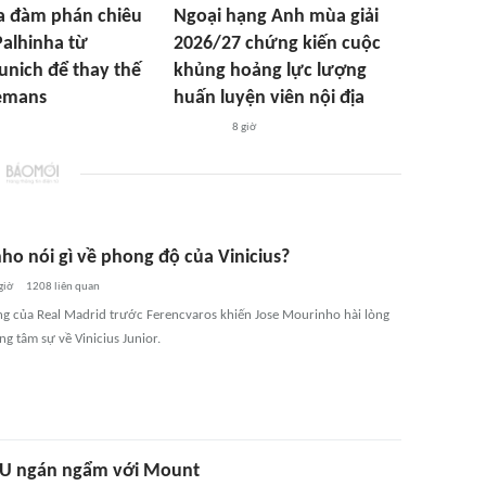
la đàm phán chiêu
Ngoại hạng Anh mùa giải
alhinha từ
2026/27 chứng kiến cuộc
nich để thay thế
khủng hoảng lực lượng
lemans
huấn luyện viên nội địa
8 giờ
ho nói gì về phong độ của Vinicius?
giờ
1208
liên quan
ng của Real Madrid trước Ferencvaros khiến Jose Mourinho hài lòng
g tâm sự về Vinicius Junior.
U ngán ngẩm với Mount