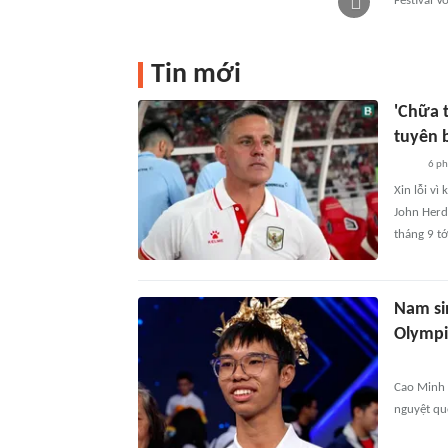
Festival 
Tin mới
'Chữa 
tuyên 
6 ph
Xin lỗi vì
John Herd
tháng 9 tớ
Nam si
Olympi
Cao Minh P
nguyệt qu