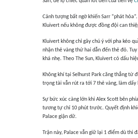
Sarr, để lộ chiếc quần lót đen của tiền vệ
C
Cảnh tượng bất ngờ khiến Sarr “phát hỏa”. 
Kluivert nếu không được đồng đội can thiệp
Kluivert không chỉ gây chú ý với pha kéo qu
nhận thẻ vàng thứ hai dẫn đến thẻ đỏ. Tuy
khá nhẹ. Theo
The
Sun
, Kluivert có dấu hiệ
Không khí tại Selhurst Park căng thẳng từ 
trọng tài vẫn rút ra tới 7 thẻ vàng, làm dấy 
Sự bức xúc càng lớn khi Alex Scott bên phí
tương tự chỉ 10 phút trước. Quyết định kh
Palace giận dữ.
Trận này, Palace vẫn giữ lại 1 điểm dù thi 