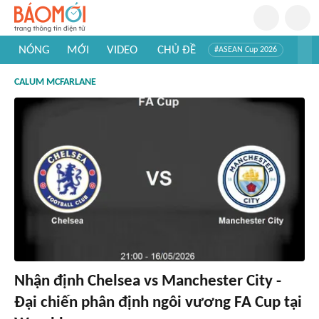
NÓNG
MỚI
VIDEO
CHỦ ĐỀ
#ASEAN Cup 2026
#Trí tuệ nhân tạo
#Mỹ - Iran
#Khám phá Việt Nam
CALUM MCFARLANE
#Khám phá thế giới
Nhận định Chelsea vs Manchester City -
Đại chiến phân định ngôi vương FA Cup tại