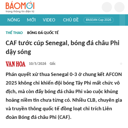
NÓNG
MỚI
VIDEO
CHỦ ĐỀ
#ASEAN Cup 2026
#Trí tuệ nhân tạo
#Mỹ - Iran
#Khám phá Việt Nam
THỂ THAO
BÓNG ĐÁ QUỐC TẾ
#Khám phá thế giới
CAF tước cúp Senegal, bóng đá châu Phi
dậy sóng
10/5/2026
Gốc
Phán quyết xử thua Senegal 0-3 ở chung kết AFCON
2025 không chỉ khiến đội bóng Tây Phi mất chức vô
địch, mà còn đẩy bóng đá châu Phi vào cuộc khủng
hoảng niềm tin chưa từng có. Nhiều CLB, chuyên gia
và truyền thông quốc tế đồng loạt chỉ trích Liên
đoàn Bóng đá châu Phi (CAF).