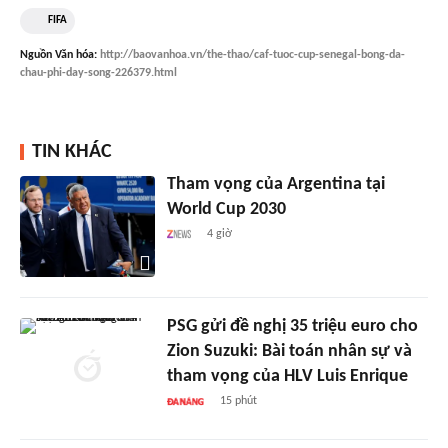
FIFA
Nguồn
Văn hóa
:
http://baovanhoa.vn/the-thao/caf-tuoc-cup-senegal-bong-da-
chau-phi-day-song-226379.html
TIN KHÁC
Tham vọng của Argentina tại
World Cup 2030
4 giờ
PSG gửi đề nghị 35 triệu euro cho
Zion Suzuki: Bài toán nhân sự và
tham vọng của HLV Luis Enrique
15 phút