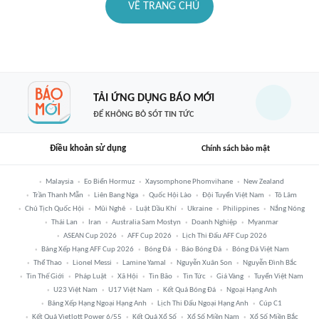
VỀ TRANG CHỦ
TẢI ỨNG DỤNG BÁO MỚI
ĐỂ KHÔNG BỎ SÓT TIN TỨC
Điều khoản sử dụng
Chính sách bảo mật
Malaysia
Eo Biển Hormuz
Xaysomphone Phomvihane
New Zealand
Trần Thanh Mẫn
Liên Bang Nga
Quốc Hội Lào
Đội Tuyển Việt Nam
Tô Lâm
Chủ Tịch Quốc Hội
Mũi Nghê
Luật Dầu Khí
Ukraine
Philippines
Nắng Nóng
Thái Lan
Iran
Australia Sam Mostyn
Doanh Nghiệp
Myanmar
ASEAN Cup 2026
AFF Cup 2026
Lịch Thi Đấu AFF Cup 2026
Bảng Xếp Hạng AFF Cup 2026
Bóng Đá
Báo Bóng Đá
Bóng Đá Việt Nam
Thể Thao
Lionel Messi
Lamine Yamal
Nguyễn Xuân Son
Nguyễn Đình Bắc
Tin Thế Giới
Pháp Luật
Xã Hội
Tin Bão
Tin Tức
Giá Vàng
Tuyển Việt Nam
U23 Việt Nam
U17 Việt Nam
Kết Quả Bóng Đá
Ngoại Hạng Anh
Bảng Xếp Hạng Ngoại Hạng Anh
Lịch Thi Đấu Ngoại Hạng Anh
Cúp C1
Kết Quả Vietlott Power 6/55
Kết Quả Xổ Số
Xổ Số Miền Nam
Xổ Số Miền Bắc