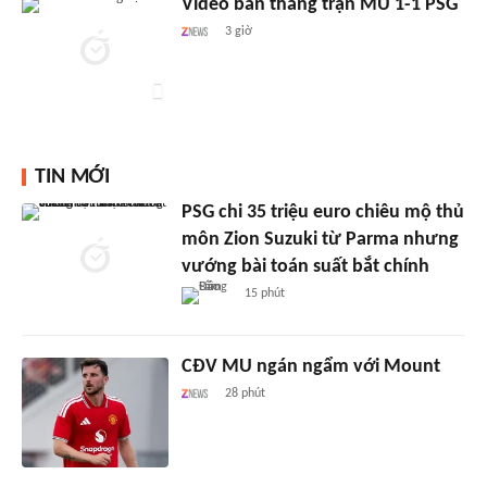
Video bàn thắng trận MU 1-1 PSG
3 giờ
TIN MỚI
PSG chi 35 triệu euro chiêu mộ thủ
môn Zion Suzuki từ Parma nhưng
vướng bài toán suất bắt chính
15 phút
CĐV MU ngán ngẩm với Mount
28 phút