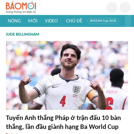
NÓNG
MỚI
VIDEO
CHỦ ĐỀ
#ASEAN Cup 2026
#Trí tuệ nhân tạo
#Mỹ - Iran
#Khám phá Việt Nam
JUDE BELLINGHAM
#Khám phá thế giới
Tuyển Anh thắng Pháp ở trận đấu 10 bàn
thắng, lần đầu giành hạng Ba World Cup