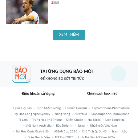
XEM THÊM
TẢI ỨNG DỤNG BÁO MỚI
ĐỂ KHÔNG BỎ SÓT TIN TỨC
Điều khoản sử dụng
Chính sách bảo mật
Quốc Hội Lào
Trịnh Khắc Cường
Eo Biển Hormuz
Xaysomphone Phomvihane
Đại Học Công Nghệ Sydney
Nắng Nóng
Australia
Saysomphone Phomvihane
Tô Lâm
Trung Học Phổ Thông
Điểm Chuẩn
Hai Nước
Liên Bang Nga
Việt Nam-Australia
Bão Dolphin
Israel
Nhà Nước Việt Nam
Đại Học Quốc Gia Hà Nội
ASEAN Cup 2026
Chủ Tịch Quốc Hội
Iran
Lào
Trần Thanh Mẫn
AFF Cup 2026
Lịch Thi Đấu AFF Cup 2026