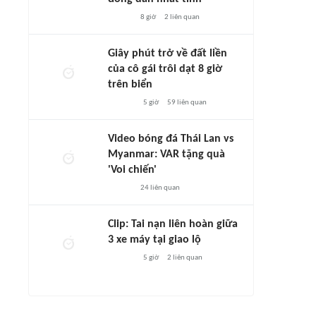
8 giờ
2
liên quan
Giây phút trở về đất liền
của cô gái trôi dạt 8 giờ
trên biển
5 giờ
59
liên quan
Video bóng đá Thái Lan vs
Myanmar: VAR tặng quà
'Voi chiến'
24
liên quan
Clip: Tai nạn liên hoàn giữa
3 xe máy tại giao lộ
5 giờ
2
liên quan