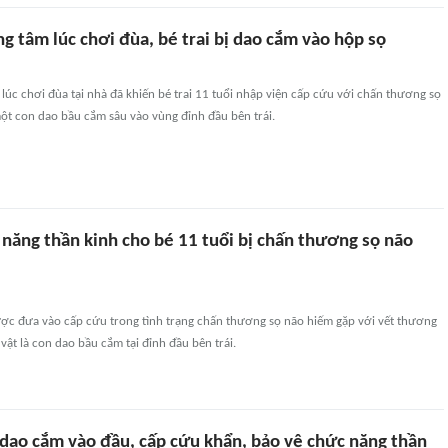
g tâm lúc chơi đùa, bé trai bị dao cắm vào hộp sọ
g lúc chơi đùa tại nhà đã khiến bé trai 11 tuổi nhập viện cấp cứu với chấn thương sọ
ột con dao bầu cắm sâu vào vùng đỉnh đầu bên trái.
 năng thần kinh cho bé 11 tuổi bị chấn thương sọ não
ược đưa vào cấp cứu trong tình trạng chấn thương sọ não hiếm gặp với vết thương
vật là con dao bầu cắm tại đỉnh đầu bên trái.
 dao cắm vào đầu, cấp cứu khẩn, bảo vệ chức năng thần