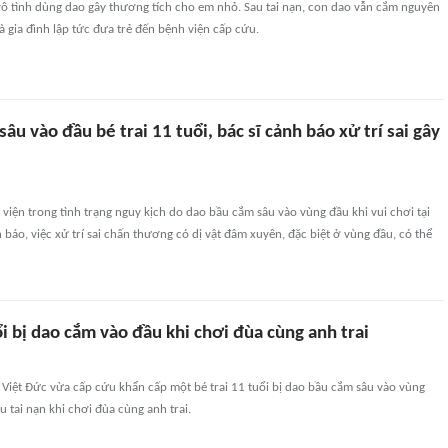
vô tình dùng dao gây thương tích cho em nhỏ. Sau tai nạn, con dao vẫn cắm nguyên
à gia đình lập tức đưa trẻ đến bệnh viện cấp cứu.
âu vào đầu bé trai 11 tuổi, bác sĩ cảnh báo xử trí sai gây
p viện trong tình trạng nguy kịch do dao bầu cắm sâu vào vùng đầu khi vui chơi tại
h báo, việc xử trí sai chấn thương có dị vật đâm xuyên, đặc biệt ở vùng đầu, có thể
ổi bị dao cắm vào đầu khi chơi đùa cùng anh trai
Việt Đức vừa cấp cứu khẩn cấp một bé trai 11 tuổi bị dao bầu cắm sâu vào vùng
u tai nạn khi chơi đùa cùng anh trai.