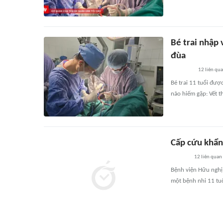
Bé trai nhập 
đùa
12
liên qu
Bé trai 11 tuổi đượ
não hiếm gặp: Vết t
Cấp cứu khẩn 
12
liên quan
Bệnh viện Hữu nghị
một bệnh nhi 11 tuổ