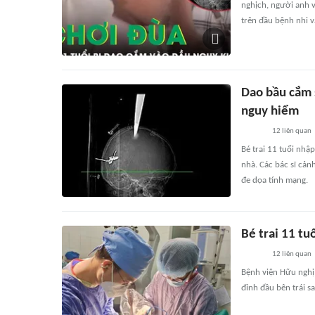
nghịch, người anh 
trên đầu bệnh nhi v
Dao bầu cắm s
nguy hiểm
12
liên quan
Bé trai 11 tuổi nhậ
nhà. Các bác sĩ cản
đe dọa tính mạng.
Bé trai 11 tu
12
liên quan
Bệnh viện Hữu nghị 
đỉnh đầu bên trái sa