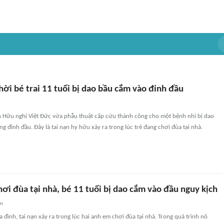
hời bé trai 11 tuổi bị dao bầu cắm vào đỉnh đầu
ện Hữu nghị Việt Đức vừa phẫu thuật cấp cứu thành công cho một bệnh nhi bị dao
g đỉnh đầu. Đây là tai nạn hy hữu xảy ra trong lúc trẻ đang chơi đùa tại nhà.
ơi đùa tại nhà, bé 11 tuổi bị dao cắm vào đầu nguy kịch
an
a đình, tai nạn xảy ra trong lúc hai anh em chơi đùa tại nhà. Trong quá trình nô