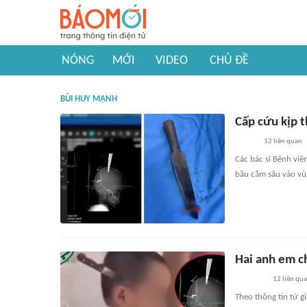
NÓNG
MỚI
VIDEO
CHỦ ĐỀ
BÙI HUY MẠNH
Cấp cứu kịp t
12
liên quan
Các bác sĩ Bệnh vi
bầu cắm sâu vào vùn
Hai anh em ch
12
liên qu
Theo thông tin từ gi