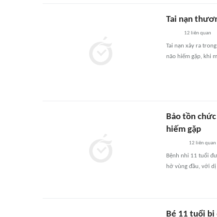
Tai nạn thươn
12
liên quan
Tai nạn xảy ra tron
não hiếm gặp, khi m
Bảo tồn chức
hiếm gặp
12
liên quan
Bệnh nhi 11 tuổi đ
hở vùng đầu, với dị 
Bé 11 tuổi bị