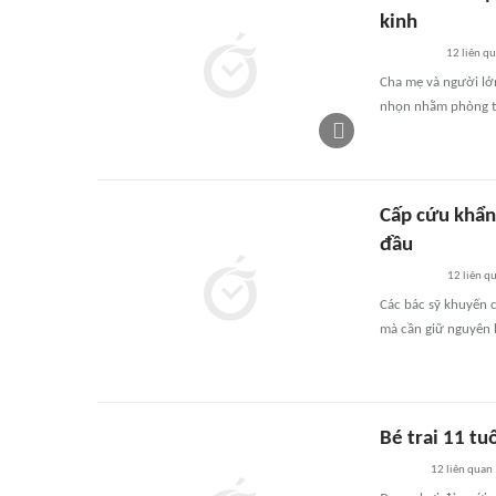
kinh
12
liên q
Cha mẹ và người lớn
nhọn nhằm phòng tr
Cấp cứu khẩn,
đầu
12
liên q
Các bác sỹ khuyến c
mà cần giữ nguyên h
Bé trai 11 tu
12
liên quan