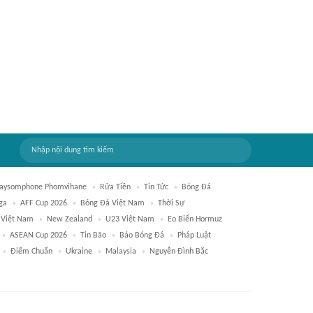
aysomphone Phomvihane
Rửa Tiền
Tin Tức
Bóng Đá
ga
AFF Cup 2026
Bóng Đá Việt Nam
Thời Sự
 Việt Nam
New Zealand
U23 Việt Nam
Eo Biển Hormuz
ASEAN Cup 2026
Tin Bão
Báo Bóng Đá
Pháp Luật
Điểm Chuẩn
Ukraine
Malaysia
Nguyễn Đình Bắc