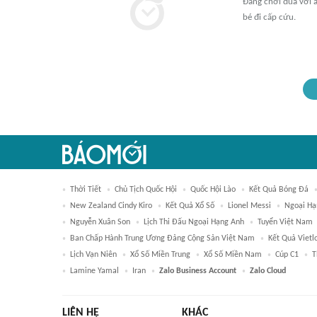
Đang chơi đùa với an
bé đi cấp cứu.
Thời Tiết
Chủ Tịch Quốc Hội
Quốc Hội Lào
Kết Quả Bóng Đá
New Zealand Cindy Kiro
Kết Quả Xổ Số
Lionel Messi
Ngoại Hạ
Nguyễn Xuân Son
Lịch Thi Đấu Ngoại Hạng Anh
Tuyển Việt Nam
Ban Chấp Hành Trung Ương Đảng Cộng Sản Việt Nam
Kết Quả Vietl
Lịch Vạn Niên
Xổ Số Miền Trung
Xổ Số Miền Nam
Cúp C1
T
Lamine Yamal
Iran
Zalo Business Account
Zalo Cloud
LIÊN HỆ
KHÁC