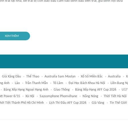
h trai tại nhà, bé trai bị con dao bầu cắm vào đỉnh đầu bên trái, gia đình vội đưa
XEM THÊM
Giá Xăng Dầu
Thể Thao
Australia Sam Mostyn
Xổ Số Miền Bắc
Australia
X
ng Anh
Lào
Trần Thanh Mẫn
Tô Lâm
Đại Học Bách Khoa Hà Nội
Liên Bang N
Bảng Xếp Hạng Ngoại Hạng Anh
Giao Thông
Bảng Xếp Hạng AFF Cup 2026
U17
ott Power 6/55
Xã Hội
Saysomphone Phomvihane
Nắng Nóng
Thời Tiết Hà Nội
hời Tiết Thành Phố Hồ Chí Minh
Lịch Thi Đấu AFF Cup 2026
Giá Vàng
Tin Thế Giới