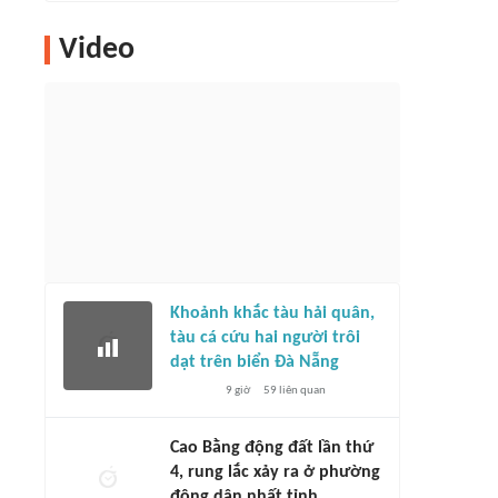
Video
Khoảnh khắc tàu hải quân,
tàu cá cứu hai người trôi
dạt trên biển Đà Nẵng
9 giờ
59
liên quan
Cao Bằng động đất lần thứ
4, rung lắc xảy ra ở phường
đông dân nhất tỉnh