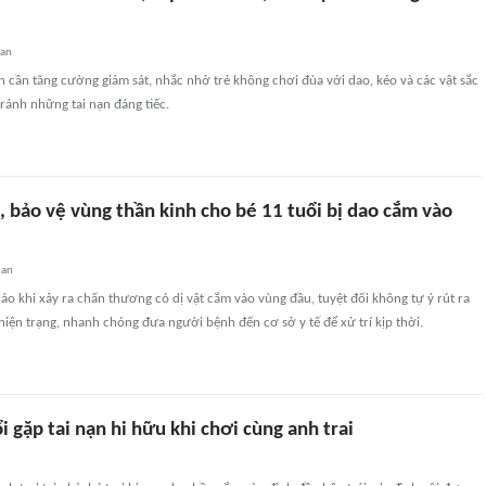
uan
 cần tăng cường giám sát, nhắc nhở trẻ không chơi đùa với dao, kéo và các vật sắc
ánh những tai nạn đáng tiếc.
 bảo vệ vùng thần kinh cho bé 11 tuổi bị dao cắm vào
uan
áo khi xảy ra chấn thương có dị vật cắm vào vùng đầu, tuyệt đối không tự ý rút ra
iện trạng, nhanh chóng đưa người bệnh đến cơ sở y tế để xử trí kịp thời.
ổi gặp tai nạn hi hữu khi chơi cùng anh trai