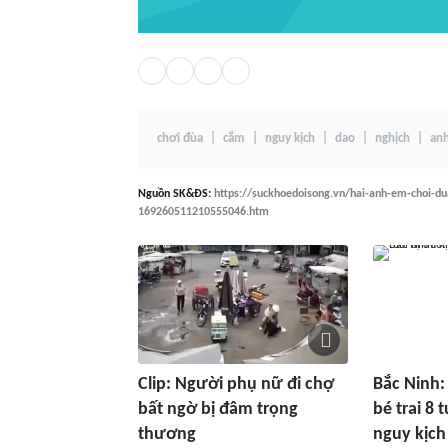
chơi đùa
cắm
nguy kịch
dao
nghịch
an
Nguồn
SK&ĐS
:
https://suckhoedoisong.vn/hai-anh-em-choi-du
169260511210555046.htm
Clip: Người phụ nữ đi chợ
Bắc Ninh:
bất ngờ bị đâm trọng
bé trai 8 
thương
nguy kịch