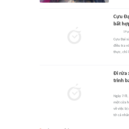
Cựu Đại
bất hợ
19 
Cựu Đại s
điều tra v
thực, chỉ 
Đi rửa 
trình 
Ngày 7/8,
một cửa h
về việc b
tờ cá nhân