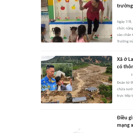
trườn
Ngày 7/8,
chức năng
vào chân 
Trường mầ
Xã ở La
có thô
1
Đoàn từ t
chứa nước
trực tiếp
Điều gì
mạng x