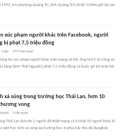
 1992, trú phường Quảng Trị, tỉnh Quảng Trị) về tội 'Chiếm giữ tài sản
in xúc phạm người khác trên Facebook, người
 bị phạt 7,5 triệu đồng
2 giờ
1475
liên quan
hông tin xúc phạm người khác trên mạng xã hội, ông N.H.T, bị Công an
a Sàng (tỉnh Thái Nguyên) phạt 7,5 triệu đồng và buộc gỡ bỏ toàn bộ
nh xả súng trong trường học Thái Lan, hơn 10
thương vong
4 phút
5
liên quan
ng Thái Lan đưa tin 2 người đã thiệt mạng và ít nhất 10 người khác bị
i một học sinh xả súng tại trường học ở phía bắc thủ đô Bangkok.