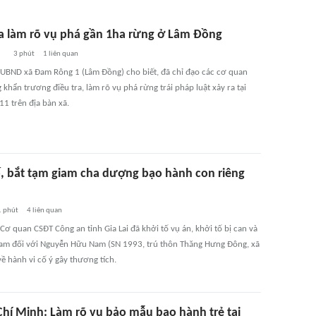
ra làm rõ vụ phá gần 1ha rừng ở Lâm Đồng
3 phút
1
liên quan
 UBND xã Đam Rông 1 (Lâm Đồng) cho biết, đã chỉ đạo các cơ quan
khẩn trương điều tra, làm rõ vụ phá rừng trái pháp luật xảy ra tại
11 trên địa bàn xã.
ố, bắt tạm giam cha dượng bạo hành con riêng
 phút
4
liên quan
Cơ quan CSĐT Công an tỉnh Gia Lai đã khởi tố vụ án, khởi tố bị can và
iam đối với Nguyễn Hữu Nam (SN 1993, trú thôn Thăng Hưng Đông, xã
ề hành vi cố ý gây thương tích.
Chí Minh: Làm rõ vụ bảo mẫu bạo hành trẻ tại