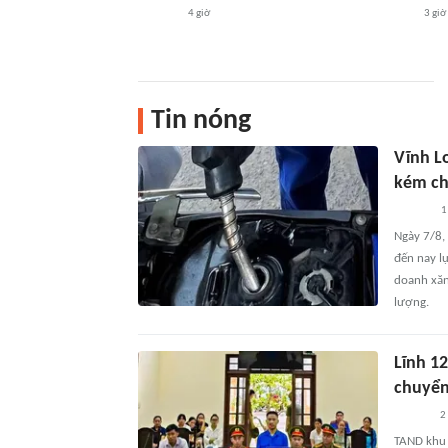
4 giờ
3 giờ
Tin nóng
Vĩnh L
kém ch
1
Ngày 7/8, 
đến nay l
doanh xăn
lượng.
Lĩnh 12
chuyể
2
TAND khu 