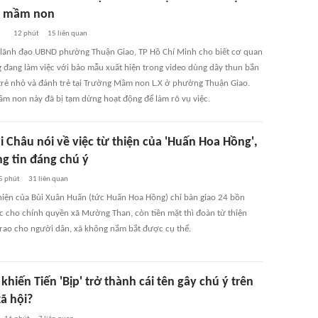
g mầm non
12 phút
15
liên quan
 lãnh đạo UBND phường Thuận Giao, TP Hồ Chí Minh cho biết cơ quan
 đang làm việc với bảo mẫu xuất hiện trong video dùng dây thun bắn
trẻ nhỏ và đánh trẻ tại Trường Mầm non L.X ở phường Thuận Giao.
m non này đã bị tạm dừng hoạt động để làm rõ vụ việc.
i Châu nói về việc từ thiện của 'Huấn Hoa Hồng',
ng tin đáng chú ý
5 phút
31
liên quan
hiện của Bùi Xuân Huấn (tức Huấn Hoa Hồng) chỉ bàn giao 24 bồn
 cho chính quyền xã Mường Than, còn tiền mặt thì đoàn từ thiện
 trao cho người dân, xã không nắm bắt được cụ thể.
 khiến Tiến 'Bịp' trở thành cái tên gây chú ý trên
ã hội?