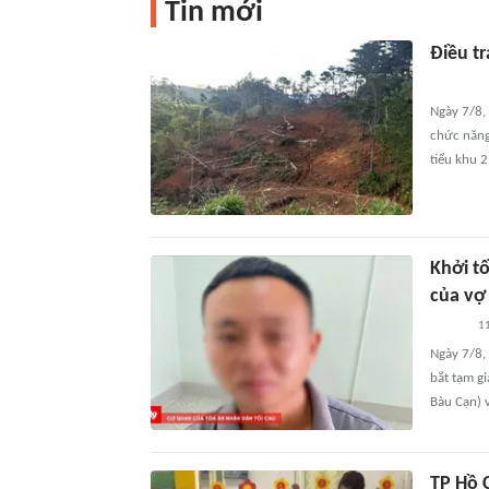
Tin mới
Điều t
Ngày 7/8,
chức năng 
tiểu khu 2
Khởi t
của vợ
11
Ngày 7/8, 
bắt tạm g
Bàu Cạn) v
TP Hồ 