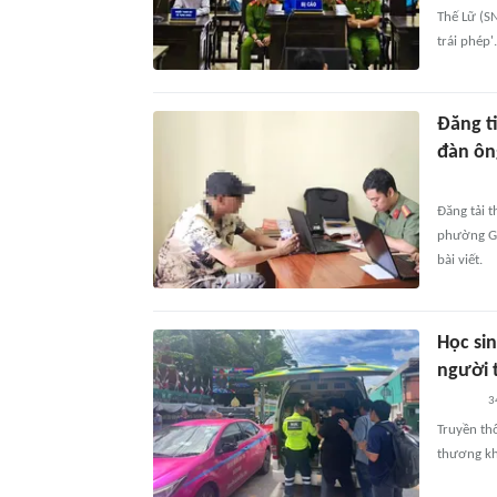
Thế Lữ (SN
trái phép'.
Đăng t
đàn ông
Đăng tải t
phường Gi
bài viết.
Học si
người 
3
Truyền thô
thương kh