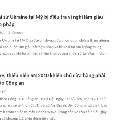
 sứ Ukraine tại Mỹ bị điều tra vì nghi làm giàu
p pháp
phút
2
liên quan
ứ Ukraine tại Mỹ Olga Stefanishyna vừa bị cơ quan chống tham nhũng
ới cáo buộc làm giàu bất hợp pháp và kê khai tài sản không trung
ít ngày sau khi bà bị miễn nhiệm khỏi cương vị đại sứ tại Washington.
xe, thiếu niên SN 2010 khiến chủ cửa hàng phải
báo Công an
2 giờ
 theo Cổng TTĐT Công an TP Hà Nội, ngày 31/7/2026, anh N.C.T, chủ
àng rửa xe tại thôn Cát Thuế, xã An Khánh, đến Công an xã trình báo
ị mất trộm chiếc xe máy Honda Wave. Trong cốp xe còn có nhiều giấy
 và khoảng 1,2 triệu đồng tiền mặt.