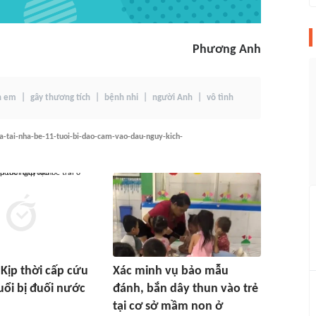
Phương Anh
h em
gây thương tích
bệnh nhi
người Anh
vô tình
a-tai-nha-be-11-tuoi-bi-dao-cam-vao-dau-nguy-kich-
 Kịp thời cấp cứu
Xác minh vụ bảo mẫu
tuổi bị đuối nước
đánh, bắn dây thun vào trẻ
tại cơ sở mầm non ở