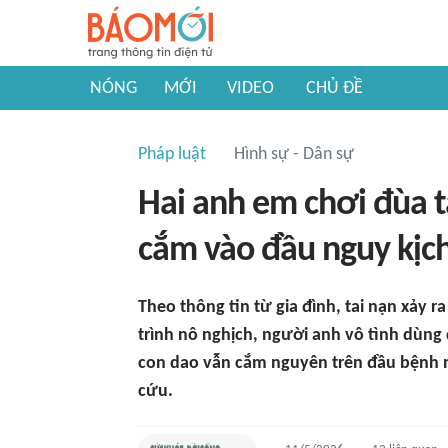
NÓNG
MỚI
VIDEO
CHỦ ĐỀ
Pháp luật
Hình sự - Dân sự
Hai anh em chơi đùa tạ
cắm vào đầu nguy kịc
Theo thông tin từ gia đình, tai nạn xảy r
trình nô nghịch, người anh vô tình dùng
con dao vẫn cắm nguyên trên đầu bệnh nh
cứu.