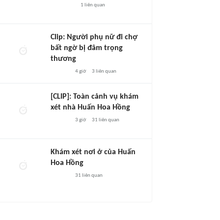
1
liên quan
Clip: Người phụ nữ đi chợ
bất ngờ bị đâm trọng
thương
4 giờ
3
liên quan
[CLIP]: Toàn cảnh vụ khám
xét nhà Huấn Hoa Hồng
3 giờ
31
liên quan
Khám xét nơi ở của Huấn
Hoa Hồng
31
liên quan