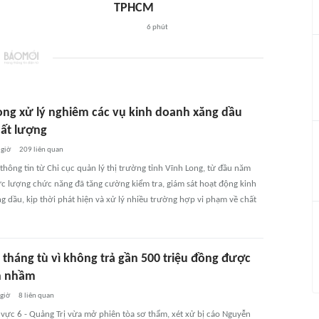
TPHCM
6 phút
ong xử lý nghiêm các vụ kinh doanh xăng dầu
ất lượng
 giờ
209
liên quan
thông tin từ Chi cục quản lý thị trường tỉnh Vĩnh Long, từ đầu năm
ực lượng chức năng đã tăng cường kiểm tra, giám sát hoạt động kinh
g dầu, kịp thời phát hiện và xử lý nhiều trường hợp vi phạm về chất
 tháng tù vì không trả gần 500 triệu đồng được
n nhầm
 giờ
8
liên quan
vực 6 - Quảng Trị vừa mở phiên tòa sơ thẩm, xét xử bị cáo Nguyễn