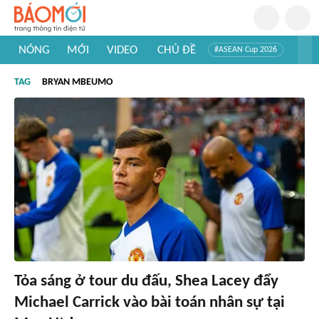
NÓNG
MỚI
VIDEO
CHỦ ĐỀ
#ASEAN Cup 2026
#Trí tuệ nhân tạo
#Mỹ - Iran
#Khám phá Việt Nam
TAG
BRYAN MBEUMO
#Khám phá thế giới
Tỏa sáng ở tour du đấu, Shea Lacey đẩy
Michael Carrick vào bài toán nhân sự tại