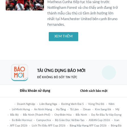
Matheus Cunha tiếp tục tỏa sáng trước
Nottingham Forest và cho thấy anh đang trở
thành mẫu cầu thủ có tầm ảnh hưởng lớn
nhất tại Manchester United bên cạnh Bruno
Fernandes.
XEM THÊM
TẢI ỨNG DỤNG BÁO MỚI
ĐỂ KHÔNG BỎ SÓT TIN TỨC
Điều khoản sử dụng
Chính sách bảo mật
Doanh Nghiệp
Liên Bang Nga
Đường Vành Đai 5
Vùng Thủ Đô
Năm
Lê Minh Hưng
An Ninh Mạng
Hạ Tầng
Tô Lâm
Oman
Kim Sang-Sik
Mỹ
Bắc Bộ
Bắc Ninh (thành Phố)
Chợ Biên Hòa
Bắc Ninh
Dự Án Đầu Tư Xây Dựng
Eo Biển Hormuz
Campuchia
Bộ Giáo Dục Và Đào Tạo
ASEAN Cup 2026
Iran
AFF Cup 2026
Lịch Thi Đấu AFF Cup 2026
Bảng Xếp Hạng AFF Cup 2026
Bóng Đá