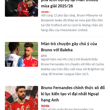
phá lưới nội bộ tại Man United
mùa giải 2025/26
Với cùng 12 pha lập công, Bryan Mbeumo và
Benjamin Sesko đã khép lại mùa giải đầu tiên
tại Old Trafford với tư cách là những chân sút
hàng đầu của Manchester United.
Màn trò chuyện gây chú ý của
Bruno với Baleba
Người hâm mộ MU chú ý tới khoảnh khắc
Bruno Fernandes trò chuyện với tiền vệ Carlos
Baleba sau trận đấu cuối mùa với Brighton tại
vòng 38 Premier League hôm 24/5.
Bruno Fernandes chính thức xô đổ
kỉ lục kiến tạo vĩ đại nhất Ngoại
hạng Anh
Tiền vệ thủ quân Bruno Fernandes của