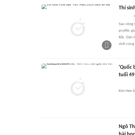
Thí si
6
Sau vòng 
profile, 
Bắc. Dàn t
sinh cùng
'Quốc 
tuổi 49
Kim Hee Sun 
Ngô Th
bài học