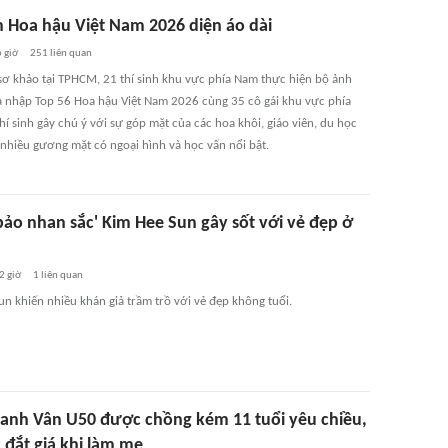
nh Hoa hậu Việt Nam 2026 diện áo dài
 giờ
251
liên quan
sơ khảo tại TPHCM, 21 thí sinh khu vực phía Nam thực hiện bộ ảnh
gia nhập Top 56 Hoa hậu Việt Nam 2026 cùng 35 cô gái khu vực phía
hí sinh gây chú ý với sự góp mặt của các hoa khôi, giáo viên, du học
 nhiều gương mặt có ngoại hình và học vấn nổi bật.
bảo nhan sắc' Kim Hee Sun gây sốt với vẻ đẹp ở
2 giờ
1
liên quan
khiến nhiều khán giả trầm trồ với vẻ đẹp không tuổi.
anh Vân U50 được chồng kém 11 tuổi yêu chiều,
 đắt giá khi làm mẹ