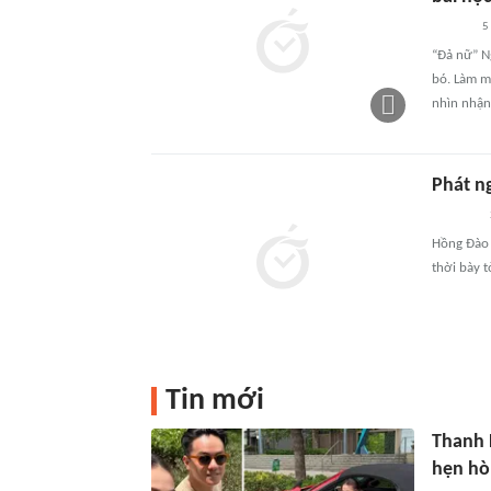
5
“Đả nữ” N
bó. Làm m
nhìn nhận
Phát ng
Hồng Đào
thời bày t
Tin mới
Thanh H
hẹn hò