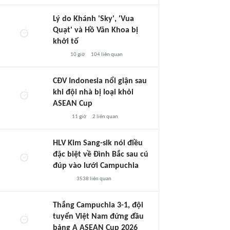
Lý do Khánh 'Sky', 'Vua
Quạt' và Hồ Văn Khoa bị
khởi tố
10 giờ
104
liên quan
CĐV Indonesia nổi giận sau
khi đội nhà bị loại khỏi
ASEAN Cup
11 giờ
2
liên quan
HLV Kim Sang-sik nói điều
đặc biệt về Đình Bắc sau cú
đúp vào lưới Campuchia
3538
liên quan
Thắng Campuchia 3-1, đội
tuyển Việt Nam đứng đầu
bảng A ASEAN Cup 2026