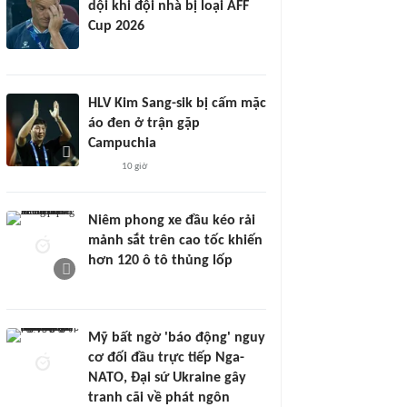
dội khi đội nhà bị loại AFF
Cup 2026
HLV Kim Sang-sik bị cấm mặc
áo đen ở trận gặp
Campuchia
10 giờ
Niêm phong xe đầu kéo rải
mảnh sắt trên cao tốc khiến
hơn 120 ô tô thủng lốp
Mỹ bất ngờ 'báo động' nguy
cơ đối đầu trực tiếp Nga-
NATO, Đại sứ Ukraine gây
tranh cãi về phát ngôn