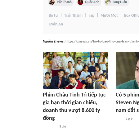
Trấn Thành
Quốc Anh
Song Luân
Bộ tứ
Trấn Thành
rạp
Mười Một
Box Offi
Uyển Ân
Nguồn
Znews
:
https://znews.vn/bo-tu-bao-thu-cua-tran-thanh
Phim Châu Tinh Trì tiếp tục
Có 5 phim
gia hạn thời gian chiếu,
Steven Ng
doanh thu vượt 8.600 tỷ
nam đắt s
đồng
2 giờ
3 giờ