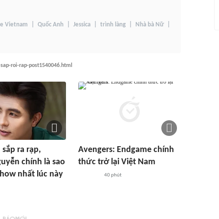
ce Vietnam
Quốc Anh
Jessica
trình làng
Nhà bà Nữ
-sap-roi-rap-post1540046.html
 sắp ra rạp,
Avengers: Endgame chính
uyễn chính là sao
thức trở lại Việt Nam
how nhất lúc này
40 phút