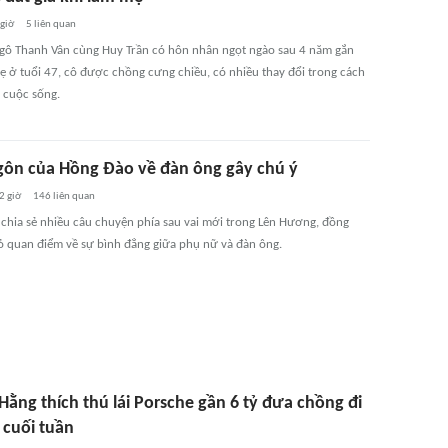
 giờ
5
liên quan
gô Thanh Vân cùng Huy Trần có hôn nhân ngọt ngào sau 4 năm gắn
ẹ ở tuổi 47, cô được chồng cưng chiều, có nhiều thay đổi trong cách
 cuộc sống.
ôn của Hồng Đào về đàn ông gây chú ý
2 giờ
146
liên quan
 chia sẻ nhiều câu chuyện phía sau vai mới trong Lên Hương, đồng
ỏ quan điểm về sự bình đẳng giữa phụ nữ và đàn ông.
ằng thích thú lái Porsche gần 6 tỷ đưa chồng đi
 cuối tuần