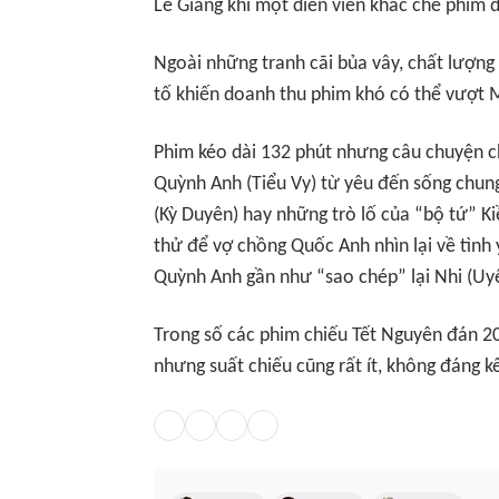
Lê Giang khi một diễn viên khác chê phim 
Ngoài những tranh cãi bủa vây, chất lượng
tố khiến doanh thu phim khó có thể vượt
Phim kéo dài 132 phút nhưng câu chuyện c
Quỳnh Anh (Tiểu Vy) từ yêu đến sống chung
(Kỳ Duyên) hay những trò lố của “bộ tứ” K
thử để vợ chồng Quốc Anh nhìn lại về tìn
Quỳnh Anh gần như “sao chép” lại Nhi (Uy
Trong số các phim chiếu Tết Nguyên đán 2
nhưng suất chiếu cũng rất ít, không đáng k