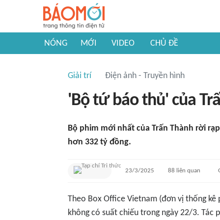
NÓNG
MỚI
VIDEO
CHỦ ĐỀ
Giải trí
Điện ảnh - Truyền hình
'Bộ tứ báo thủ' của Tr
Bộ phim mới nhất của Trấn Thành rời rạp
hơn 332 tỷ đồng.
23/3/2025
88
liên quan
Theo
Box Office Vietnam
(đơn vị thống kê 
không có suất chiếu trong ngày 22/3. Tác