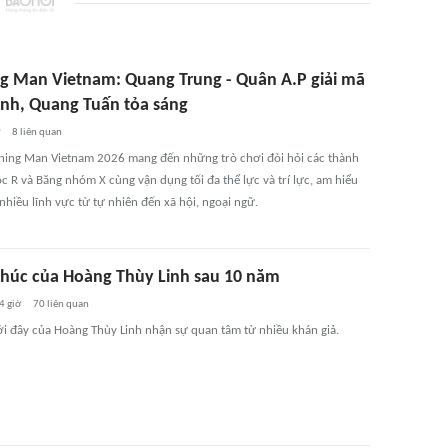
g Man Vietnam: Quang Trung - Quân A.P giải mã
Anh, Quang Tuấn tỏa sáng
ờ
8
liên quan
ning Man Vietnam 2026 mang đến những trò chơi đòi hỏi các thành
ộc R và Băng nhóm X cùng vận dụng tối đa thể lực và trí lực, am hiểu
nhiều lĩnh vực từ tự nhiên đến xã hội, ngoại ngữ.
húc của Hoàng Thùy Linh sau 10 năm
4 giờ
70
liên quan
́i đây của Hoàng Thùy Linh nhận sự quan tâm từ nhiều khán giả.