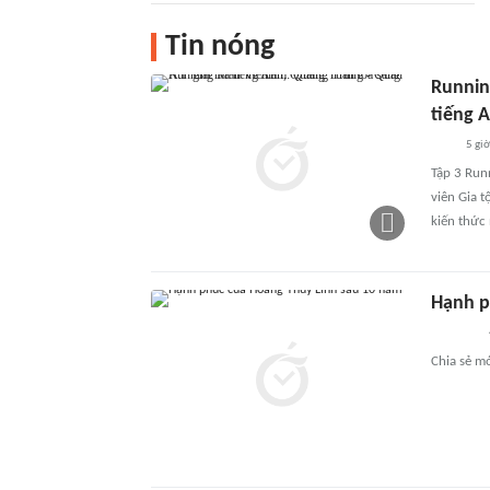
Tin nóng
Runnin
tiếng 
5 gi
Tập 3 Run
viên Gia t
kiến thức 
Hạnh p
Chia sẻ mơ