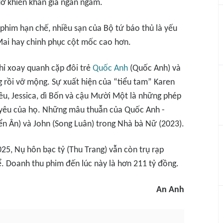
dở khiến khán giả ngán ngẩm.
 phim hạn chế, nhiều sạn của
Bộ tứ báo thủ
là yếu
Mai
hay chinh phục cột mốc cao hơn.
hỉ xoay quanh cặp đôi trẻ
Quốc Anh
(Quốc Anh) và
 rồi vỡ mộng. Sự xuất hiện của “tiểu tam” Karen
iều, Jessica, dì Bốn và cậu Mười Một là những phép
h yêu của họ. Những mâu thuẫn của Quốc Anh -
ển Ân) và John (Song Luân) trong
Nhà bà Nữ
(2023).
025,
Nụ hôn bạc tỷ
(Thu Trang) vẫn còn trụ rạp
ể. Doanh thu phim đến lúc này là hơn 211 tỷ đồng.
An Anh