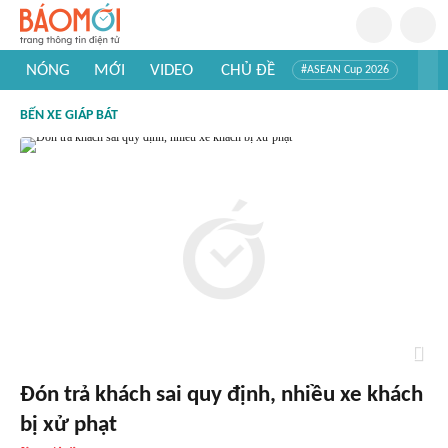
NÓNG
MỚI
VIDEO
CHỦ ĐỀ
#ASEAN Cup 2026
#Trí tuệ nhân tạo
#Mỹ - Iran
#Khám phá Việt Nam
BẾN XE GIÁP BÁT
#Khám phá thế giới
Đón trả khách sai quy định, nhiều xe khách
bị xử phạt