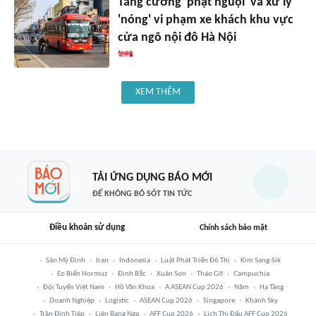
Tăng cường 'phạt nguội' và xử lý
'nóng' vi phạm xe khách khu vực
cửa ngõ nội đô Hà Nội
XEM THÊM
TẢI ỨNG DỤNG BÁO MỚI
ĐỂ KHÔNG BỎ SÓT TIN TỨC
Điều khoản sử dụng
Chính sách bảo mật
Sân Mỹ Đình
Iran
Indonesia
Luật Phát Triển Đô Thị
Kim Sang-Sik
Eo Biển Hormuz
Đình Bắc
Xuân Son
Tháo Gỡ
Campuchia
Đội Tuyển Việt Nam
Hồ Văn Khoa
A ASEAN Cup 2026
Năm
Hạ Tầng
Doanh Nghiệp
Logistic
ASEAN Cup 2026
Singapore
Khánh Sky
Trần Đình Tiệp
Liên Bang Nga
AFF Cup 2026
Lịch Thi Đấu AFF Cup 2026