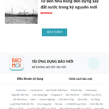
Từ Bến Nhà Rồng đến dựng xây
đất nước trong kỷ nguyên mới
XEM THÊM
TẢI ỨNG DỤNG BÁO MỚI
ĐỂ KHÔNG BỎ SÓT TIN TỨC
Điều khoản sử dụng
Chính sách bảo mật
Xuân Son
Campuchia
Đội Tuyển Việt Nam
Khánh Sky
Indonesia
Nguyễn Văn Hợi
Liên Bang Nga
Singapore
Sân Mỹ Đình
ASEAN Cup 2026
Hồ Văn Khoa
Năm
Doanh Nghiệp
Trần Đình Tiệp
Đình Bắc
Hạ Tầng
Luật Phát Triển Đô Thị
Kim Sang-Sik
Tô Lâm
A ASEAN Cup 2026
Vịnh Bắc Bộ
AFF Cup 2026
Lịch Thi Đấu AFF Cup 2026
Bảng Xếp Hạng AFF Cup 2026
Bóng Đá