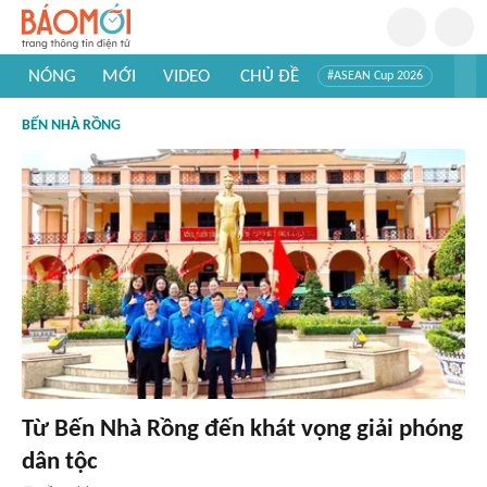
NÓNG
MỚI
VIDEO
CHỦ ĐỀ
#ASEAN Cup 2026
#Trí tuệ nhân tạo
#Mỹ - Iran
#Khám phá Việt Nam
BẾN NHÀ RỒNG
#Khám phá thế giới
Từ Bến Nhà Rồng đến khát vọng giải phóng
dân tộc