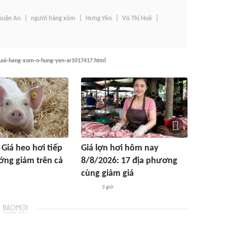
huận An
người hàng xóm
Hưng Yên
Vũ Thị Huê
guoi-hang-xom-o-hung-yen-ar1017417.html
 Giá heo hơi tiếp
Giá lợn hơi hôm nay
ớng giảm trên cả
8/8/2026: 17 địa phương
cùng giảm giá
ờ
3 giờ