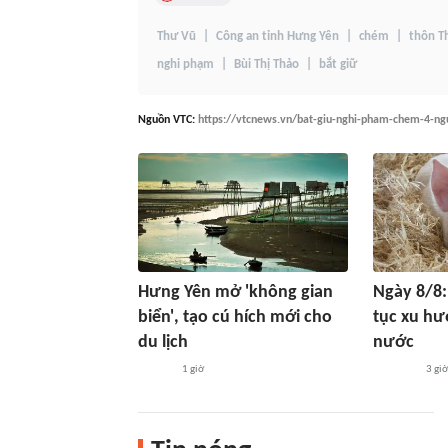
Thư Vũ
Công an tỉnh Hưng Yên
chém
thôn T
nghi phạm
Bùi Thị Thảo
bắt giữ
Nguồn
VTC
:
https://vtcnews.vn/bat-giu-nghi-pham-chem-4-n
Hưng Yên mở 'không gian
Ngày 8/8:
biển', tạo cú hích mới cho
tục xu hư
du lịch
nước
1 giờ
3 gi