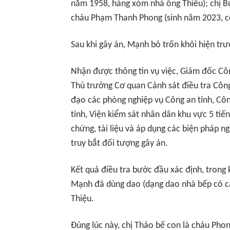
năm 1958, hàng xóm nhà ông Thiều); chị Bù
cháu Phạm Thanh Phong (sinh năm 2023, co
Sau khi gây án, Mạnh bỏ trốn khỏi hiện trư
Nhận được thông tin vụ việc, Giám đốc Cô
Thủ trưởng Cơ quan Cảnh sát điều tra Công 
đạo các phòng nghiệp vụ Công an tỉnh, Cô
tỉnh, Viện kiểm sát nhân dân khu vực 5 ti
chứng, tài liệu và áp dụng các biện pháp n
truy bắt đối tượng gây án.
Kết quả điều tra bước đầu xác định, trong 
Mạnh đã dùng dao (dạng dao nhà bếp có cá
Thiệu.
Đúng lúc này, chị Thảo bế con là cháu Pho