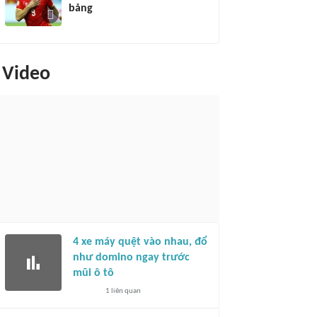
bảng
Video
4 xe máy quệt vào nhau, đổ
như domino ngay trước
mũi ô tô
1
liên quan