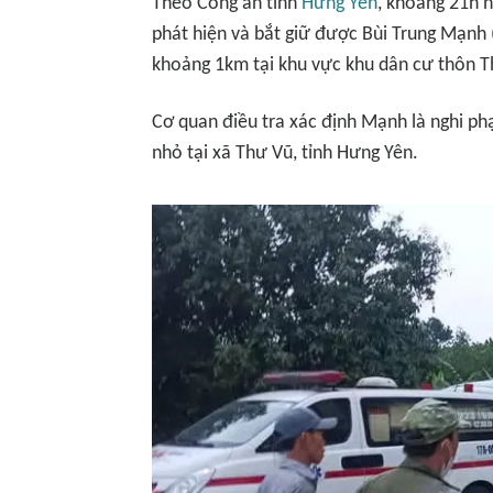
Theo Công an tỉnh
Hưng Yên
, khoảng 21h n
phát hiện và bắt giữ được Bùi Trung Mạnh 
khoảng 1km tại khu vực khu dân cư thôn T
Cơ quan điều tra xác định Mạnh là nghi p
nhỏ tại xã Thư Vũ, tỉnh Hưng Yên.