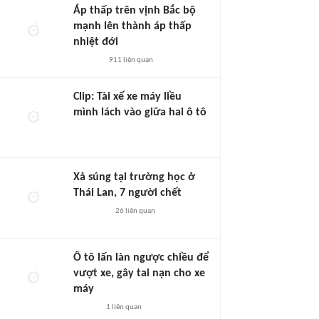
Áp thấp trên vịnh Bắc bộ
mạnh lên thành áp thấp
nhiệt đới
911
liên quan
Clip: Tài xế xe máy liều
mình lách vào giữa hai ô tô
Xả súng tại trường học ở
Thái Lan, 7 người chết
26
liên quan
Ô tô lấn làn ngược chiều để
vượt xe, gây tai nạn cho xe
máy
1
liên quan