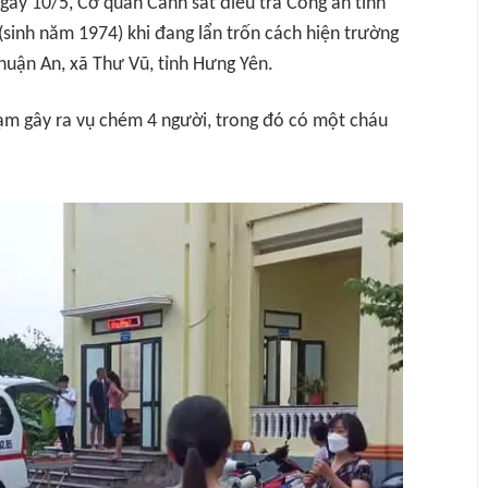
gày 10/5, Cơ quan Cảnh sát điều tra Công an tỉnh
(sinh năm 1974) khi đang lẩn trốn cách hiện trường
huận An, xã Thư Vũ, tỉnh Hưng Yên.
hạm gây ra vụ chém 4 người, trong đó có một cháu