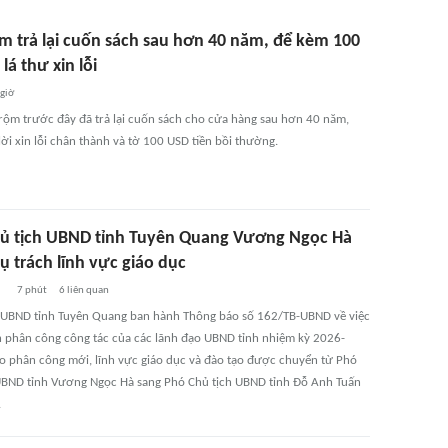
ộm trả lại cuốn sách sau hơn 40 năm, để kèm 100
lá thư xin lỗi
 giờ
trộm trước đây đã trả lại cuốn sách cho cửa hàng sau hơn 40 năm,
ời xin lỗi chân thành và tờ 100 USD tiền bồi thường.
ủ tịch UBND tỉnh Tuyên Quang Vương Ngọc Hà
ụ trách lĩnh vực giáo dục
7 phút
6
liên quan
 UBND tỉnh Tuyên Quang ban hành Thông báo số 162/TB-UBND về việc
h phân công công tác của các lãnh đạo UBND tỉnh nhiệm kỳ 2026-
o phân công mới, lĩnh vực giáo dục và đào tạo được chuyển từ Phó
UBND tỉnh Vương Ngọc Hà sang Phó Chủ tịch UBND tỉnh Đỗ Anh Tuấn
.