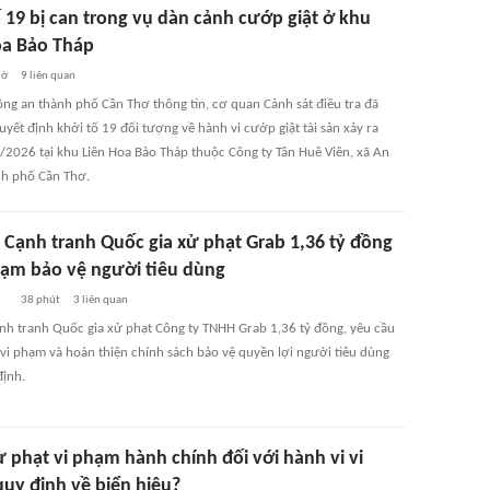
 19 bị can trong vụ dàn cảnh cướp giật ở khu
oa Bảo Tháp
iờ
9
liên quan
Công an thành phố Cần Thơ thông tin, cơ quan Cảnh sát điều tra đã
yết định khởi tố 19 đối tượng về hành vi cướp giật tài sản xảy ra
/2026 tại khu Liên Hoa Bảo Tháp thuộc Công ty Tân Huê Viên, xã An
nh phố Cần Thơ.
 Cạnh tranh Quốc gia xử phạt Grab 1,36 tỷ đồng
phạm bảo vệ người tiêu dùng
38 phút
3
liên quan
nh tranh Quốc gia xử phạt Công ty TNHH Grab 1,36 tỷ đồng, yêu cầu
vi phạm và hoàn thiện chính sách bảo vệ quyền lợi người tiêu dùng
định.
 phạt vi phạm hành chính đối với hành vi vi
uy định về biển hiệu?