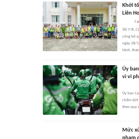
Khởi tố
Liên H
2 g
Tối 7/8, 
công bố qu
ngày 28/1
Ninh, thà
Ủy ban
vì vi 
Ủy ban Cạ
chấm dứt 
theo quy 
Mức xử
phạm q