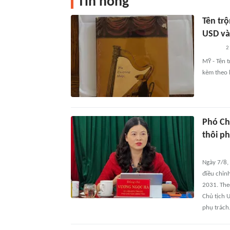
Tin nóng
Tên tr
USD và 
2
MỸ - Tên 
kèm theo l
Phó Ch
thôi ph
Ngày 7/8,
điều chỉn
2031. The
Chủ tịch 
phụ trách