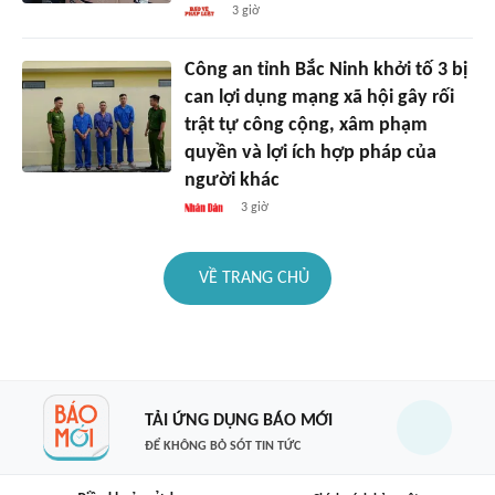
3 giờ
Công an tỉnh Bắc Ninh khởi tố 3 bị
can lợi dụng mạng xã hội gây rối
trật tự công cộng, xâm phạm
quyền và lợi ích hợp pháp của
người khác
3 giờ
VỀ TRANG CHỦ
TẢI ỨNG DỤNG BÁO MỚI
ĐỂ KHÔNG BỎ SÓT TIN TỨC