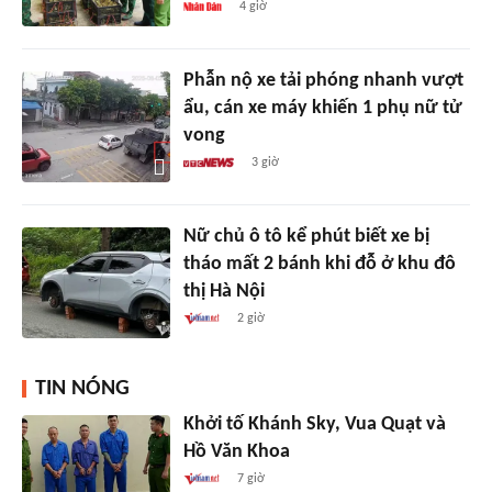
4 giờ
Phẫn nộ xe tải phóng nhanh vượt
ẩu, cán xe máy khiến 1 phụ nữ tử
vong
3 giờ
Nữ chủ ô tô kể phút biết xe bị
tháo mất 2 bánh khi đỗ ở khu đô
thị Hà Nội
2 giờ
TIN NÓNG
Khởi tố Khánh Sky, Vua Quạt và
Hồ Văn Khoa
7 giờ