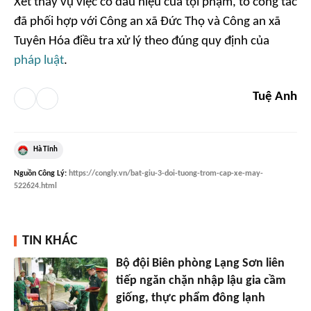
Xét thấy vụ việc có dấu hiệu của tội phạm, tổ công tác
đã phối hợp với Công an xã Đức Thọ và Công an xã
Tuyên Hóa điều tra xử lý theo đúng quy định của
pháp luật
.
Tuệ Anh
Hà Tĩnh
Nguồn
Công Lý
:
https://congly.vn/bat-giu-3-doi-tuong-trom-cap-xe-may-
522624.html
TIN KHÁC
Bộ đội Biên phòng Lạng Sơn liên
tiếp ngăn chặn nhập lậu gia cầm
giống, thực phẩm đông lạnh