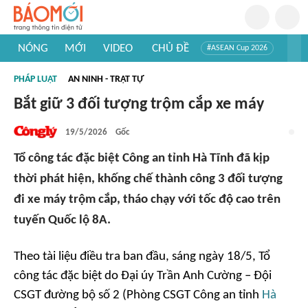
NÓNG
MỚI
VIDEO
CHỦ ĐỀ
#ASEAN Cup 2026
#Trí tuệ nhân tạo
#Mỹ - Iran
#Khám phá Việt Nam
PHÁP LUẬT
AN NINH - TRẬT TỰ
#Khám phá thế giới
Bắt giữ 3 đối tượng trộm cắp xe máy
19/5/2026
Gốc
Tổ công tác đặc biệt Công an tỉnh Hà Tĩnh đã kịp
thời phát hiện, khống chế thành công 3 đối tượng
đi xe máy trộm cắp, tháo chạy với tốc độ cao trên
tuyến Quốc lộ 8A.
Theo tài liệu điều tra ban đầu, sáng ngày 18/5, Tổ
công tác đặc biệt do Đại úy Trần Anh Cường – Đội
CSGT đường bộ số 2 (Phòng CSGT Công an tỉnh
Hà