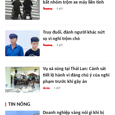
bắt nhóm trộm xe máy liên tỉnh
4 giờ
Truy đuổi, đánh người khác nứt
sọ vì nghi trộm chó
4 giờ
Vụ xả súng tại Thái Lan: Cảnh sát
tiết lộ hành vi đáng chú ý của nghi
phạm trước khi gây án
1 giờ
TIN NÓNG
Doanh nghiệp vàng nói gì khi bị