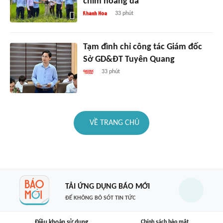
chim hoang dã
33 phút
Tạm đình chỉ công tác Giám đốc
Sở GD&ĐT Tuyên Quang
33 phút
VỀ TRANG CHỦ
TẢI ỨNG DỤNG BÁO MỚI
ĐỂ KHÔNG BỎ SÓT TIN TỨC
Điều khoản sử dụng
Chính sách bảo mật