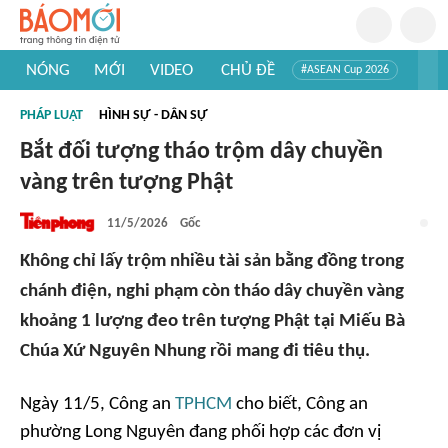
NÓNG
MỚI
VIDEO
CHỦ ĐỀ
#ASEAN Cup 2026
#Trí tuệ nhân tạo
#Mỹ - Iran
#Khám phá Việt Nam
PHÁP LUẬT
HÌNH SỰ - DÂN SỰ
#Khám phá thế giới
Bắt đối tượng tháo trộm dây chuyền
vàng trên tượng Phật
11/5/2026
Gốc
Không chỉ lấy trộm nhiều tài sản bằng đồng trong
chánh điện, nghi phạm còn tháo dây chuyền vàng
khoảng 1 lượng đeo trên tượng Phật tại Miếu Bà
Chúa Xứ Nguyên Nhung rồi mang đi tiêu thụ.
Ngày 11/5, Công an
TPHCM
cho biết, Công an
phường Long Nguyên đang phối hợp các đơn vị