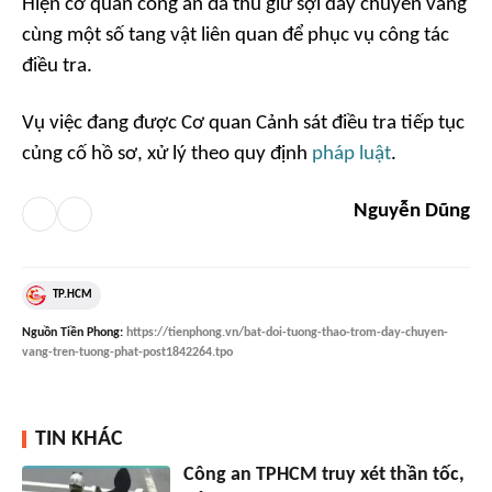
Hiện cơ quan công an đã thu giữ sợi dây chuyền vàng
cùng một số tang vật liên quan để phục vụ công tác
điều tra.
Vụ việc đang được Cơ quan Cảnh sát điều tra tiếp tục
củng cố hồ sơ, xử lý theo quy định
pháp luật
.
Nguyễn Dũng
TP.HCM
Nguồn
Tiền Phong
:
https://tienphong.vn/bat-doi-tuong-thao-trom-day-chuyen-
vang-tren-tuong-phat-post1842264.tpo
TIN KHÁC
Công an TPHCM truy xét thần tốc,