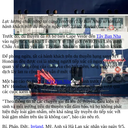
Lực lượng chức năng tại cảng Tenerife (Tây Ban Nha) sơ tán các
hành khách trên du thuyền ngày 10/5. (Ảnh: Reuters)
Trước đó, du thuyền đã rời bờ biển Cape Verde đến
Tây Ban Nha
vào ngày 6/5, sau khi Tổ chức Y tế Thế giới (WHO) và Liên minh
Châu Âu (EU) yêu cầu Tây Ban Nha tiến hành sơ tán hành khách.
Để phòng ngừa, tất cả hành khách trên du thuyền hạng sang MV
Hondius đều được coi là những người tiếp xúc có nguy cơ cao. Cơ
quan y tế công cộng của châu Âu cho biết thêm, rằng nguy cơ ổ
dịch lây lan ra cộng đồng vẫn ở mức thấp.
Một báo cáo do Bộ Y tế
Tây Ban Nha
ban hành trước khi du thuyền
MV Hondius cập cảng Tenerife xác nhận, du thuyền đã vượt qua
các cuộc kiểm tra sức khỏe cần thiết trước khi neo đậu.
"Theo thông tin từ các chuyên gia đã lên du thuyền, điều kiện vệ
sinh và môi trường trên du thuyền vẫn đảm bảo, và họ không phát
hiện thấy loài gặm nhấm, nên khả năng lây truyền do tiếp xúc với
loài gặm nhấm trên tàu là không cao”, báo cáo nêu rõ.
Bỉ, Pháp, Đức,
Ireland
, Mỹ, Anh và Hà Lan xác nhận vào ngày 9/5,