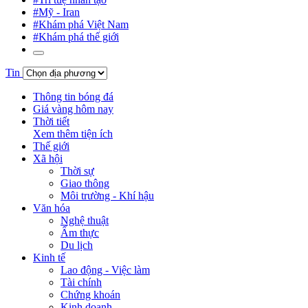
#Mỹ - Iran
#Khám phá Việt Nam
#Khám phá thế giới
Tin
Thông tin bóng đá
Giá vàng hôm nay
Thời tiết
Xem thêm tiện ích
Thế giới
Xã hội
Thời sự
Giao thông
Môi trường - Khí hậu
Văn hóa
Nghệ thuật
Ẩm thực
Du lịch
Kinh tế
Lao động - Việc làm
Tài chính
Chứng khoán
Kinh doanh