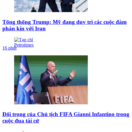
Tổng thống Trump: Mỹ đang duy trì các cuộc đàm
phán kín với Iran
16 phút
Đối trọng của Chủ tịch FIFA Gianni Infantino trong
cuộc đua tái cử