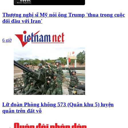
Thượng nghị sĩ Mỹ nói ông Trump 'thua trong cuộc
đối đầu với Iran'
6 giờ
Lữ đoàn Phòng không 573 (Quân khu 5) luyện
quân trên đất võ