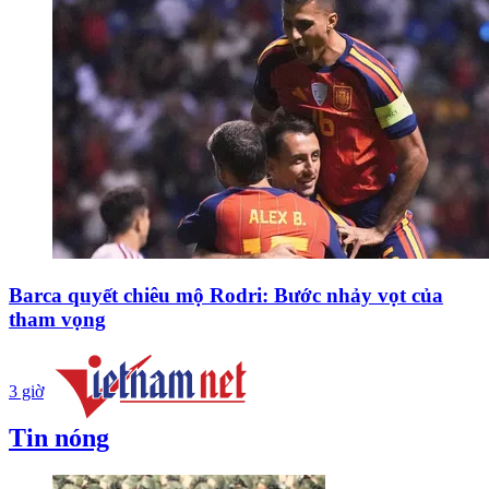
Barca quyết chiêu mộ Rodri: Bước nhảy vọt của
tham vọng
3 giờ
Tin nóng