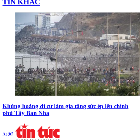
TIN KHÁC
Khủng hoảng di cư làm gia tăng sức ép lên chính
phủ Tây Ban Nha
5 giờ