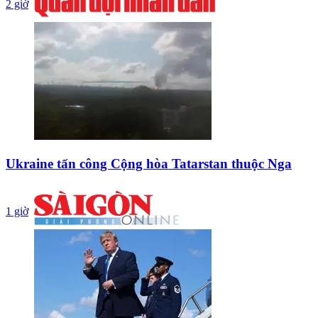
2 giờ
Ukraine tấn công Cộng hòa Tatarstan thuộc Nga
1 giờ