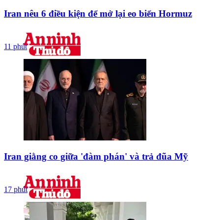
Iran nêu 6 điều kiện để mở lại eo biển Hormuz
11 phút
Iran giằng co giữa 'đàm phán' và trả đũa Mỹ
17 phút