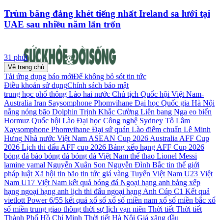
Trùm băng đảng khét tiếng nhất Ireland sa lưới tại
UAE sau nhiều năm lẩn trốn
31 phút
Về trang chủ
Tải ứng dụng báo mới
Để không bỏ sót tin tức
Điều khoản sử dụng
Chính sách bảo mật
trung học phổ thông
Lào
hai nước
Chủ tịch Quốc hội
Việt Nam-
Australia
Iran
Saysomphone Phomvihane
Đại học Quốc gia Hà Nội
nắng nóng
bão Dolphin
Trịnh Khắc Cường
Liên bang Nga
eo biển
Hormuz
Quốc hội Lào
Đại học Công nghệ Sydney
Tô Lâm
Xaysomphone Phomvihane
Đại sứ quán Lào
điểm chuẩn
Lê Minh
Hưng
Nhà nước Việt Nam
ASEAN Cup 2026
Australia
AFF Cup
2026
Lịch thi đấu AFF cup 2026
Bảng xếp hạng AFF Cup 2026
bóng đá
báo bóng đá
bóng đá Việt Nam
thể thao
Lionel Messi
lamine yamal
Nguyễn Xuân Son
Nguyễn Đình Bắc
tin thế giới
pháp luật
Xã hội
tin bão
tin tức
giá vàng
Tuyển Việt Nam
U23 Việt
Nam
U17 Việt Nam
kết quả bóng đá
Ngoại hạng anh
bảng xếp
hạng ngoại hạng anh
lịch thi đấu ngoại hạng Anh
Cúp C1
Kết quả
vietlott Power 6/55
kết quả xổ số
xổ số miền nam
xổ số miền bắc
xổ
số miền trung
giao thông
thời sự
lịch vạn niên
Thời tiết
Thời tiết
Thành Phố Hồ Chí Minh
Thời tiết Hà Nội
Giá xăng dầu