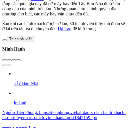
rằng các quốc gia này đã cử máy bay đến Tây Ban Nha để sơ tán
công dân của mình trên tàu. Nhưng quan chức chính quyền địa
phương cho biết, các máy bay vẫn chưa đến đủ.
Sau khi các hành khách được sơ tán, 30 thành viên thủy thủ đoàn sẽ
ở lại trên tàu và di chuyển đến
Hà Lan
để khử trùng.
Thích bài viết
Minh Hạnh
Tây Ban Nha
Ireland
Nguồn
Tiền Phong
:
https://tienphong.vn/bat-dau-so-tan-hanh-khach-
tu-du-thuyen-co-o-dich-virus-hanta-post1842159.tpo