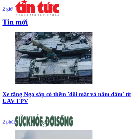
2 giờ
Tin mới
Xe tăng Nga sắp có thêm 'đôi mắt và nắm đấm' từ
UAV FPV
2 phút