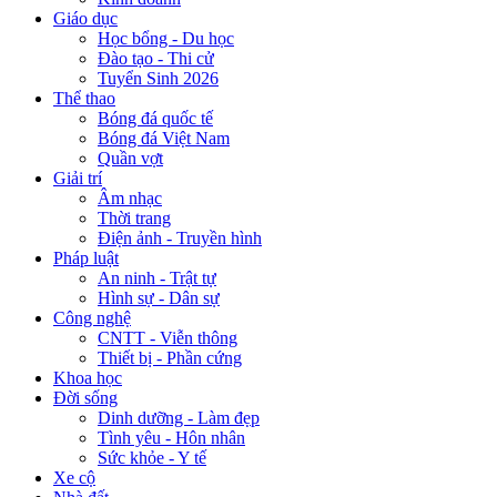
Giáo dục
Học bổng - Du học
Đào tạo - Thi cử
Tuyển Sinh 2026
Thể thao
Bóng đá quốc tế
Bóng đá Việt Nam
Quần vợt
Giải trí
Âm nhạc
Thời trang
Điện ảnh - Truyền hình
Pháp luật
An ninh - Trật tự
Hình sự - Dân sự
Công nghệ
CNTT - Viễn thông
Thiết bị - Phần cứng
Khoa học
Đời sống
Dinh dưỡng - Làm đẹp
Tình yêu - Hôn nhân
Sức khỏe - Y tế
Xe cộ