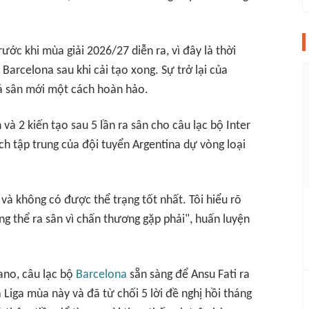
ớc khi mùa giải 2026/27 diễn ra, vì đây là thời
Barcelona sau khi cải tạo xong. Sự trở lại của
bá sân mới một cách hoàn hảo.
 và 2 kiến tạo sau 5 lần ra sân cho câu lạc bộ Inter
h tập trung của đội tuyển Argentina dự vòng loại
và không có được thể trạng tốt nhất. Tôi hiểu rõ
ông thể ra sân vì chấn thương gặp phải", huấn luyện
ano, câu lạc bộ
Barcelona
sẵn sàng để Ansu Fati ra
La Liga mùa này và đã từ chối 5 lời đề nghị hồi tháng