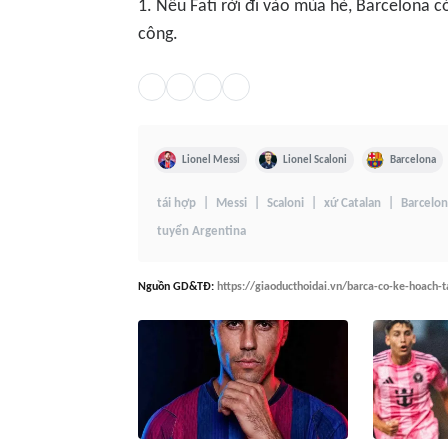
1. Nếu Fati rời đi vào mùa hè, Barcelona c
công.
Lionel Messi
Lionel Scaloni
Barcelona
tái hợp
Messi
Scaloni
xứ Catalan
Barcelo
tuyển Argentina
Nguồn
GD&TĐ
:
https://giaoducthoidai.vn/barca-co-ke-hoach-