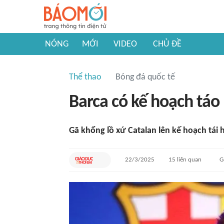
NÓNG
MỚI
VIDEO
CHỦ ĐỀ
Thể thao
Bóng đá quốc tế
Barca có kế hoạch táo
Gã khổng lồ xứ Catalan lên kế hoạch tái 
22/3/2025
15
liên quan
G