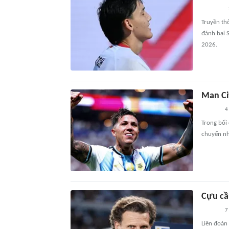
Truyền tho
đánh bại 
2026.
Man Ci
4
Trong bối
chuyển nh
Cựu cầ
7
Liên đoàn