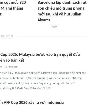
ạm cột mốc 920
Barcelona lập danh sách rút
r Miami thắng
gọn chiêu mộ trung phong
g
mới sau khi vồ hụt Julian
Alvarez
11 giờ
Cup 2026: Malaysia bước vào trận quyết đấu
vé vào bán kết
iờ
58
liên quan
n viên (HLV) tạm quyền đội tuyển Malaysia Tan Cheng Hoe đề nghị các
ữ được sự bình tĩnh, tự tin và tận dụng lợi thế sân nhà khi “Những
 Lai” bước vào lượt trận cuối cùng mang tính quyết định với
es tại bảng B ASEAN Cup 2026 vào tối 8/8.
ấn AFF Cup 2026 xảy ra với Indonesia