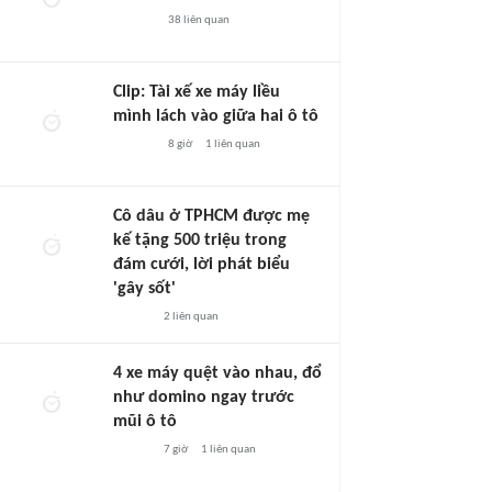
38
liên quan
Clip: Tài xế xe máy liều
mình lách vào giữa hai ô tô
8 giờ
1
liên quan
Cô dâu ở TPHCM được mẹ
kế tặng 500 triệu trong
đám cưới, lời phát biểu
'gây sốt'
2
liên quan
4 xe máy quệt vào nhau, đổ
như domino ngay trước
mũi ô tô
7 giờ
1
liên quan