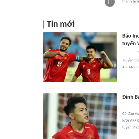
thành tích
Tin mới
Báo In
tuyển 
Truyền th
ASEAN Cup
Đình Ba
Cú đúp va
lưới AFF 
tuyển Viẹ