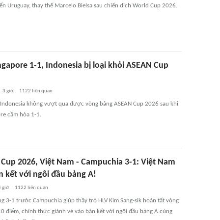
ển Uruguay, thay thế Marcelo Bielsa sau chiến dịch World Cup 2026.
ngapore 1-1, Indonesia bị loại khỏi ASEAN Cup
3 giờ
1122
liên quan
 Indonesia không vượt qua được vòng bảng ASEAN Cup 2026 sau khi
ore cầm hòa 1-1.
Cup 2026, Việt Nam - Campuchia 3-1: Việt Nam
n kết với ngôi đầu bảng A!
4 giờ
1122
liên quan
ng 3-1 trước Campuchia giúp thầy trò HLV Kim Sang-sik hoàn tất vòng
10 điểm, chính thức giành vé vào bán kết với ngôi đầu bảng A cùng