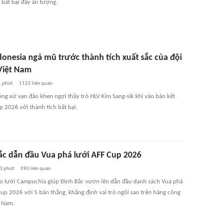
 bất bại đầy ấn tượng.
donesia ngả mũ trước thành tích xuất sắc của đội
Việt Nam
1 phút
1122
liên quan
ông xứ vạn đảo khen ngợi thầy trò HLV Kim Sang-sik khi vào bán kết
 2026 với thành tích bất bại.
̆́c dẫn đầu Vua phá lưới AFF Cup 2026
3 phút
390
liên quan
̀o lưới Campuchia giúp Đình Bắc vươn lên dẫn đầu danh sách Vua phá
Cup 2026 với 5 bàn thắng, khẳng định vai trò ngôi sao trên hàng công
̂t Nam.