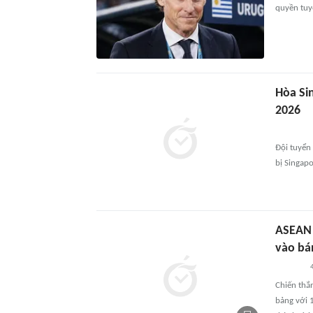
quyền tuy
Hòa Si
2026
Đội tuyển
bị Singap
ASEAN 
vào bá
Chiến thắ
bảng với 