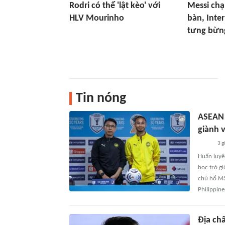
Rodri có thể 'lật kèo' với
Messi ch
HLV Mourinho
bàn, Inte
tưng bừn
Tin nóng
ASEAN 
giành 
3 g
Huấn luyệ
học trò gi
chú hổ Mã
Philippin
Địa ch