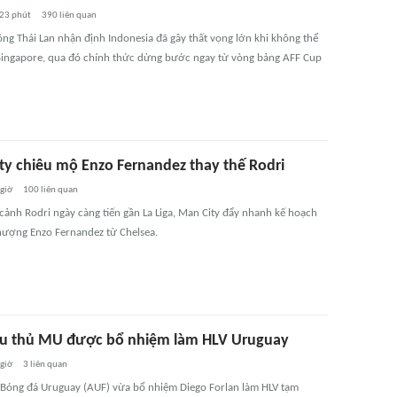
23 phút
390
liên quan
̂ng Thái Lan nhận định Indonesia đã gây thất vọng lớn khi không thể
Singapore, qua đó chính thức dừng bước ngay từ vòng bảng AFF Cup
ty chiêu mộ Enzo Fernandez thay thế Rodri
 giờ
100
liên quan
 cảnh Rodri ngày càng tiến gần La Liga, Man City đẩy nhanh kế hoạch
ượng Enzo Fernandez từ Chelsea.
u thủ MU được bổ nhiệm làm HLV Uruguay
 giờ
3
liên quan
 Bóng đá Uruguay (AUF) vừa bổ nhiệm Diego Forlan làm HLV tạm