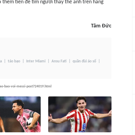
ó thêm tiền để tìm người thay thế anh trên hàng
Tâm Đức
na
táo bạo
Inter Miami
Ansu Fati
quần đùi áo số
tao-bao-voi-messi-post724019.html