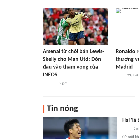
Arsenal từ chối bán Lewis-
Ronaldo r
Skelly cho Man Utd: Đòn
thương vụ
đau vào tham vọng của
Madrid
INEOS
23 phút
2 giờ
Tin nóng
Hai 'l
2 g
Cứ mỗi kh