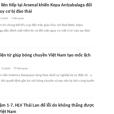
 liên tiếp tại Arsenal khiến Kepa Arrizabalaga đối
uy cơ bị đào thải
12 phút
1
liên quan
m từ chung kết EFL Cup đến trận giao hữu với Real Betis, Kepa
ga dần đánh mất niềm tin và đối mặt nguy cơ mất vị trí vào tay Illan
điện tử giúp bóng chuyền Việt Nam tạo mốc lịch
15 phút
79
liên quan
n viên Federico Rampazzo từng theo đuổi sự nghiệp kỹ sư điện tử - y
c khi quyết định gắn bó với bóng chuyền và tạo nên kỳ tích cùng tuyển
ậm 1-7, HLV Thái Lan đổ lỗi do không thắng được
Việt Nam