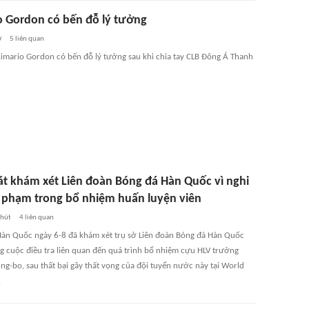
o Gordon có bến đỗ lý tưởng
ờ
5
liên quan
Rimario Gordon có bến đỗ lý tưởng sau khi chia tay CLB Đông Á Thanh
át khám xét Liên đoàn Bóng đá Hàn Quốc vì nghi
i phạm trong bổ nhiệm huấn luyện viên
phút
4
liên quan
Hàn Quốc ngày 6-8 đã khám xét trụ sở Liên đoàn Bóng đá Hàn Quốc
ng cuộc điều tra liên quan đến quá trình bổ nhiệm cựu HLV trưởng
g-bo, sau thất bại gây thất vọng của đội tuyển nước này tại World
.