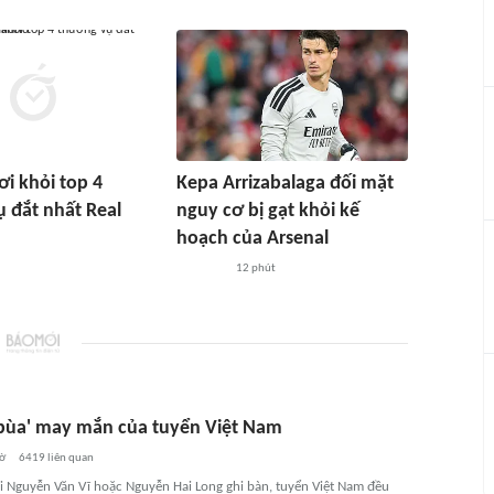
ơi khỏi top 4
Kepa Arrizabalaga đối mặt
 đắt nhất Real
nguy cơ bị gạt khỏi kế
hoạch của Arsenal
12 phút
á bùa' may mắn của tuyển Việt Nam
iờ
6419
liên quan
i Nguyễn Văn Vĩ hoặc Nguyễn Hai Long ghi bàn, tuyển Việt Nam đều