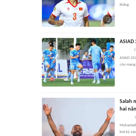
thắng.
ASIAD 
2
ASIAD 202
còn mang 
Salah 
hai nă
Mohamed S
bút ký và