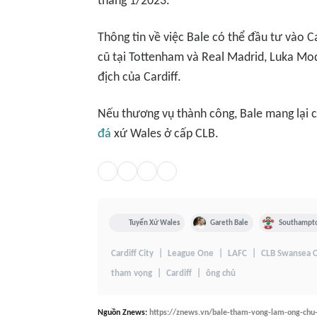
tháng 1/2023.
Thông tin về việc Bale có thể đầu tư vào Ca
cũ tại Tottenham và Real Madrid, Luka Mod
địch của Cardiff.
Nếu thương vụ thành công, Bale mang lại cu
đá
xứ Wales ở cấp CLB.
Tuyển Xứ Wales
Gareth Bale
Southampto
Cardiff City
League One
LAFC
CLB Swansea C
tham vọng
Cardiff
ông chủ
Nguồn
Znews
:
https://znews.vn/bale-tham-vong-lam-ong-chu