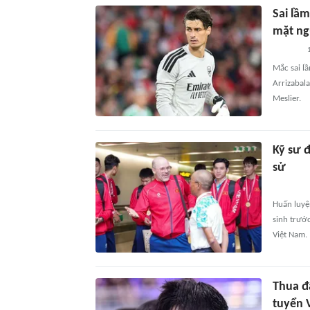
Sai lầm
mặt ng
Mắc sai lầ
Arrizabala
Meslier.
Kỹ sư 
sử
Huấn luyệ
sinh trướ
Việt Nam.
Thua đ
tuyển 