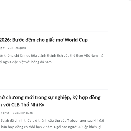
2026: Bước đệm cho giấc mơ World Cup
 giờ
202
liên quan
6 không chỉ là mục tiêu giành thành tích của thể thao Việt Nam mà
ý nghĩa đặc biệt với bóng đá nam.
mở chương mới trong sự nghiệp, ký hợp đồng
m với CLB Thổ Nhĩ Kỳ
27 phút
1281
liên quan
alah đã chính thức trở thành cầu thủ của Trabzonspor sau khi đặt
o bản hợp đồng có thời hạn 2 năm. Ngôi sao người Ai Cập khép lại