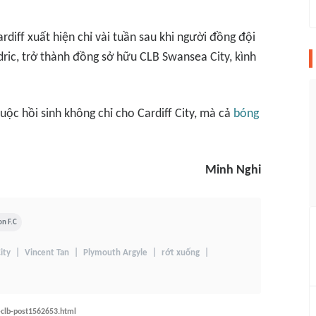
rdiff xuất hiện chỉ vài tuần sau khi người đồng đội
ric, trở thành đồng sở hữu CLB Swansea City, kình
ộc hồi sinh không chỉ cho Cardiff City, mà cả
bóng
Minh Nghi
n F.C
ity
Vincent Tan
Plymouth Argyle
rớt xuống
-clb-post1562653.html