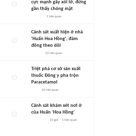
cực mạnh gây xói lở, đứng
gần thấy chóng mặt
1
liên quan
Cảnh sát xuất hiện ở nhà
'Huấn Hoa Hồng', đám
đông theo dõi
22
liên quan
Triệt phá cơ sở sản xuất
thuốc Đông y pha trộn
Paracetamol
20
liên quan
Cảnh sát khám xét nơi ở
của Huấn 'Hoa Hồng'
10 giờ
1
liên quan