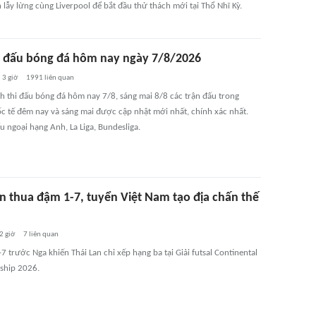
 lẫy lừng cùng Liverpool để bắt đầu thử thách mới tại Thổ Nhĩ Kỳ.
hi đấu bóng đá hôm nay ngày 7/8/2026
3 giờ
1991
liên quan
ch thi đấu bóng đá hôm nay 7/8, sáng mai 8/8 các trận đấu trong
c tế đêm nay và sáng mai được cập nhật mới nhất, chính xác nhất.
ấu ngoại hạng Anh, La Liga, Bundesliga.
an thua đậm 1-7, tuyển Việt Nam tạo địa chấn thế
2 giờ
7
liên quan
-7 trước Nga khiến Thái Lan chỉ xếp hạng ba tại Giải futsal Continental
ship 2026.