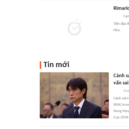
Rimari
2 gi
Tiền đạo 
Hóa.
Tin mới
Cảnh s
vấn sa
11 
Cảnh sát 
(KFA) tro
Hong Myun
Cup 2026