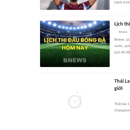
hành trình
Lịch t
Bnews
Bnews. Lị
nước, quố
Lịch thi đ
Thái L
giới
Thất bại 1
Champion