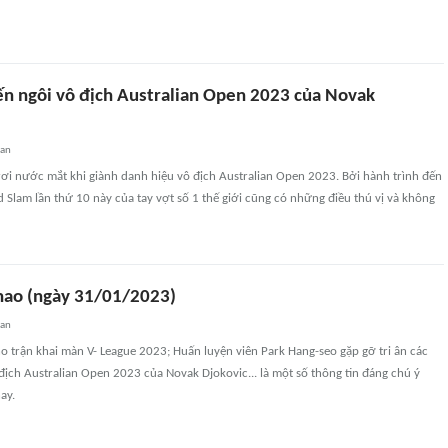
ến ngôi vô địch Australian Open 2023 của Novak
uan
ơi nước mắt khi giành danh hiệu vô địch Australian Open 2023. Bởi hành trình đến
 Slam lần thứ 10 này của tay vợt số 1 thế giới cũng có những điều thú vị và không
thao (ngày 31/01/2023)
uan
o trận khai màn V- League 2023; Huấn luyện viên Park Hang-seo gặp gỡ tri ân các
địch Australian Open 2023 của Novak Djokovic... là một số thông tin đáng chú ý
ay.