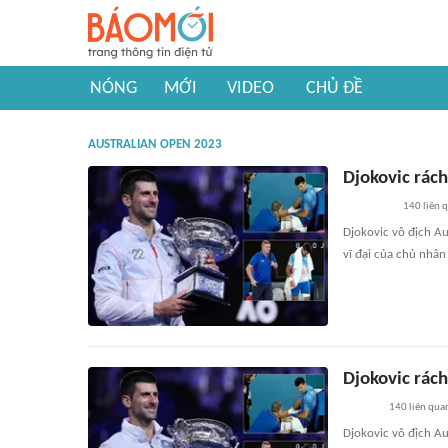
NÓNG
MỚI
VIDEO
CHỦ ĐỀ
AUSTRALIAN OPEN 2023
Djokovic rách
140
liên 
Djokovic vô địch Au
vĩ đại của chủ nhân
Djokovic rách
140
liên qua
Djokovic vô địch Au