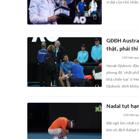
vĩ đại của chủ nhân
GĐĐH Australi
thật, phải th
140
liên qu
Novak Djokovic đăn
phong độ 'nhất phẩ
khả chiến bại' ở Me
Djokovic dính không
Nadal tụt hạn
140
liên q
Bất ngờ lớn nhất củ
kim vô địch Rafael 