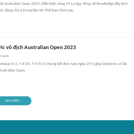
ải Australian Open 2023; Diễn biến vòng 19 La Liga; Vòng 18 Bundesliga đầy kịch
 tức đáng chú ý trong Bản tin Thể thao hôm nay.
ic vô địch Australian Open 2023
ên quan
sitsipas 6-3, 7-6 (4), 7-6 (5) ở chung kết đơn nam ngày 29/1 giúp Djokovic có lần
 Australian Open.
XEM THÊM