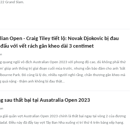
 22 Grand Slam.
an Open - Craig Tiley tiết lộ: Novak Djokovic bị đau
i đấu với vết rách gân kheo dài 3 centimet
an
g quang ngôi vô địch Australian Open 2023 với phong độ cao, dù không phải thứ
m' giúp anh thống trị giai đoạn cuối mùa trước, nhưng vẫn bảo đảm cho anh 'bất
lbourne Park. Đó cũng là lý do, nhiều người nghĩ rằng, chấn thương gân kheo mà
 quá nặng - thậm anh không bị đau thật...
g sau thất bại tại Ausatralia Open 2023
uan
a giải quần vợt Australian Open 2023 chính là thất bại ngay tại vòng 2 của đương
Nadal. Điều này đã đẩy tay vợt Tây Ban Nha xuống vị trí thứ 6 trên bảng xếp hạng.