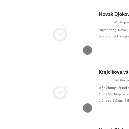
Novak Djokov
140
liên qua
Huyền thoại Novak D
trục xuất anh và gi
Krejcikova và
140
liên q
Trận chung kết nội 
1 của Séc Krejcikov
giống số 1 đang là đ