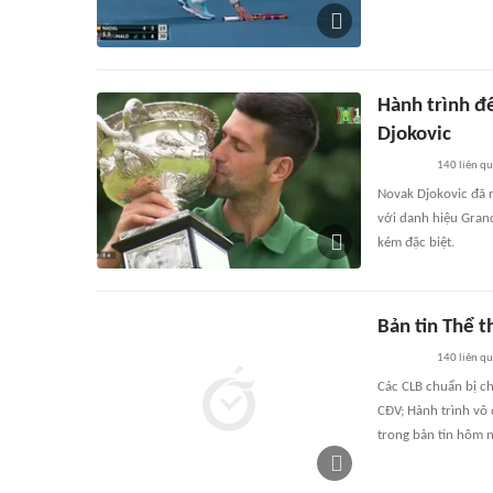
Hành trình đ
Djokovic
140
liên q
Novak Djokovic đã r
với danh hiệu Grand
kém đặc biệt.
Bản tin Thể 
140
liên q
Các CLB chuẩn bị ch
CĐV; Hành trình vô 
trong bản tin hôm n