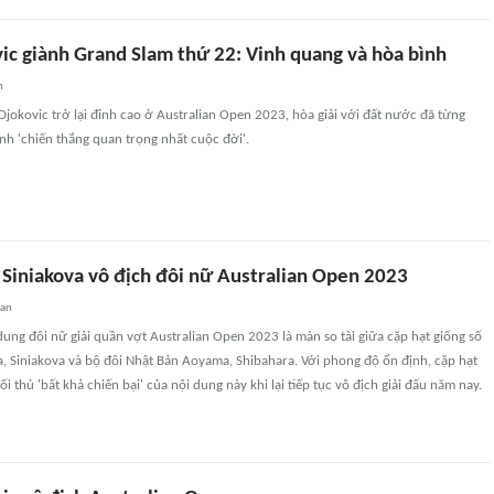
ic giành Grand Slam thứ 22: Vinh quang và hòa bình
n
jokovic trở lại đỉnh cao ở Australian Open 2023, hòa giải với đất nước đã từng
ành 'chiến thắng quan trọng nhất cuộc đời'.
 Siniakova vô địch đôi nữ Australian Open 2023
uan
dung đôi nữ giải quần vợt Australian Open 2023 là màn so tài giữa cặp hạt giống số
a, Siniakova và bộ đôi Nhật Bản Aoyama, Shibahara. Với phong độ ổn định, cặp hạt
ối thủ 'bất khả chiến bại' của nội dung này khi lại tiếp tục vô địch giải đấu năm nay.