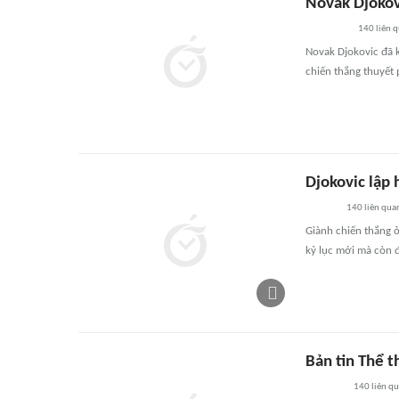
Novak Djokov
140
liên 
Novak Djokovic đã k
chiến thắng thuyết 
Djokovic lập h
140
liên qua
Giành chiến thắng ở
kỷ lục mới mà còn đư
Bản tin Thể 
140
liên q