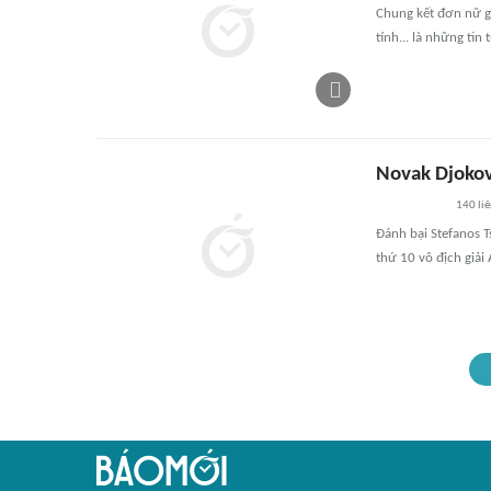
Chung kết đơn nữ gi
tính... là những tin
Novak Djokov
140
li
Đánh bại Stefanos T
thứ 10 vô địch giải