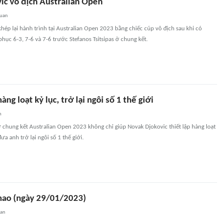
ic vô địch Australian Open
quan
hép lại hành trình tại Australian Open 2023 bằng chiếc cúp vô địch sau khi có
phục 6-3, 7-6 và 7-6 trước Stefanos Tsitsipas ở chung kết.
àng loạt kỷ lục, trở lại ngôi số 1 thế giới
n
 chung kết Australian Open 2023 không chỉ giúp Novak Djokovic thiết lập hàng loạt
a anh trở lại ngôi số 1 thế giới.
thao (ngày 29/01/2023)
uan