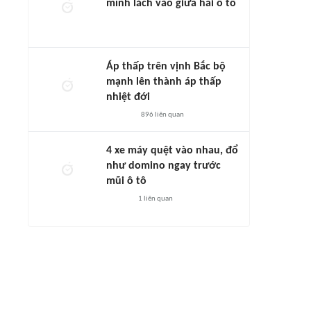
mình lách vào giữa hai ô tô
Áp thấp trên vịnh Bắc bộ
mạnh lên thành áp thấp
nhiệt đới
896
liên quan
4 xe máy quệt vào nhau, đổ
như domino ngay trước
mũi ô tô
1
liên quan