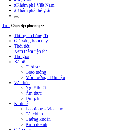
#Khám phá Việt Nam
#Khám phá thế giới
Tin
Thông tin bóng đá
Giá vàng hôm nay
Thời tiết
Xem thêm tiện ích
Thế giới
Xã hội
Thời sự
Giao thông
Môi trường - Khí hậu
Văn hóa
Nghệ thuật
Ẩm thực
Du lịch
Kinh tế
Lao động - Việc làm
Tài chính
Chứng khoán
Kinh doanh
Giáo dục