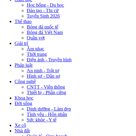
Học bổng - Du học
Đào tạo - Thi cử
Tuyển Sinh 2026
Thể thao
Bóng đá quốc tế
Bóng đá Việt Nam
Quần vợt
Giải trí
Âm nhạc
Thời trang
Điện ảnh - Truyền hình
Pháp luật
An ninh - Trật tự
Hình sự - Dân sự
Công nghệ
CNTT - Viễn thông
Thiết bị - Phần cứng
Khoa học
Đời sống
Dinh dưỡng - Làm đẹp
Tình yêu - Hôn nhân
Sức khỏe - Y tế
Xe cộ
Nhà đất