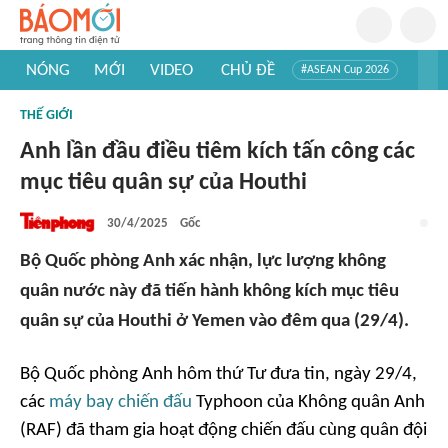
NÓNG
MỚI
VIDEO
CHỦ ĐỀ
#ASEAN Cup 2026
#Tuyển sinh đại học 2026
#Trí tuệ nhân tạo
#Mỹ - Iran
THẾ GIỚI
#Khám phá Việt Nam
#Khám phá thế giới
Anh lần đầu điều tiêm kích tấn công các
mục tiêu quân sự của Houthi
30/4/2025
Gốc
Bộ Quốc phòng Anh xác nhận, lực lượng không
quân nước này đã tiến hành không kích mục tiêu
quân sự của Houthi ở Yemen vào đêm qua (29/4).
Bộ Quốc phòng Anh hôm thứ Tư đưa tin, ngày 29/4,
các
máy bay chiến đấu
Typhoon của Không quân Anh
(RAF) đã tham gia hoạt động chiến đấu cùng quân đội