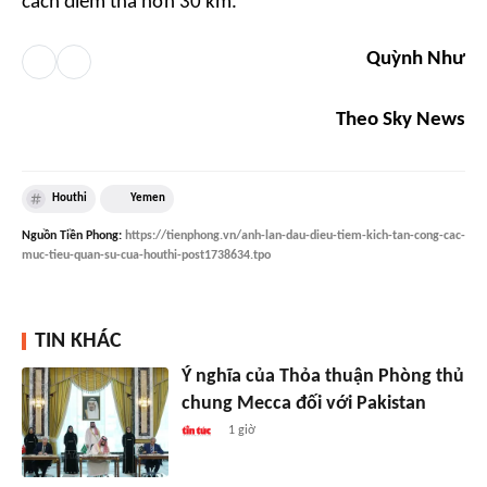
cách điểm thả hơn 30 km.
Quỳnh Như
Theo Sky News
Houthi
Yemen
Nguồn
Tiền Phong
:
https://tienphong.vn/anh-lan-dau-dieu-tiem-kich-tan-cong-cac-
muc-tieu-quan-su-cua-houthi-post1738634.tpo
TIN KHÁC
Ý nghĩa của Thỏa thuận Phòng thủ
chung Mecca đối với Pakistan
1 giờ