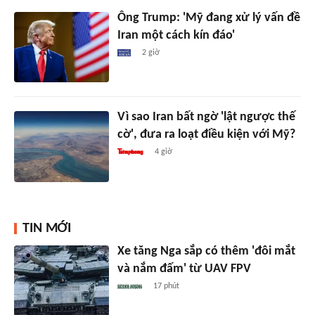
Ông Trump: 'Mỹ đang xử lý vấn đề
Iran một cách kín đáo'
2 giờ
Vì sao Iran bất ngờ 'lật ngược thế
cờ', đưa ra loạt điều kiện với Mỹ?
4 giờ
TIN MỚI
Xe tăng Nga sắp có thêm 'đôi mắt
và nắm đấm' từ UAV FPV
17 phút