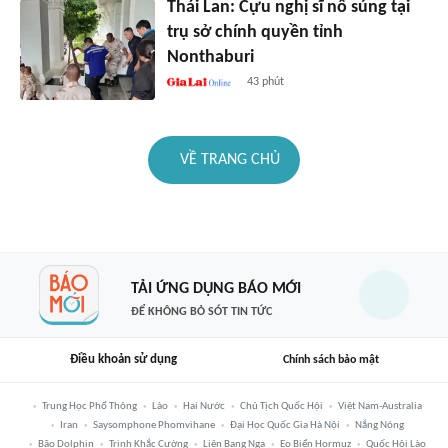
Thái Lan: Cựu nghị sĩ nổ súng tại
trụ sở chính quyền tỉnh
Nonthaburi
43 phút
VỀ TRANG CHỦ
TẢI ỨNG DỤNG BÁO MỚI
ĐỂ KHÔNG BỎ SÓT TIN TỨC
Điều khoản sử dụng
Chính sách bảo mật
Trung Học Phổ Thông
Lào
Hai Nước
Chủ Tịch Quốc Hội
Việt Nam-Australia
Iran
Saysomphone Phomvihane
Đại Học Quốc Gia Hà Nội
Nắng Nóng
Bão Dolphin
Trịnh Khắc Cường
Liên Bang Nga
Eo Biển Hormuz
Quốc Hội Lào