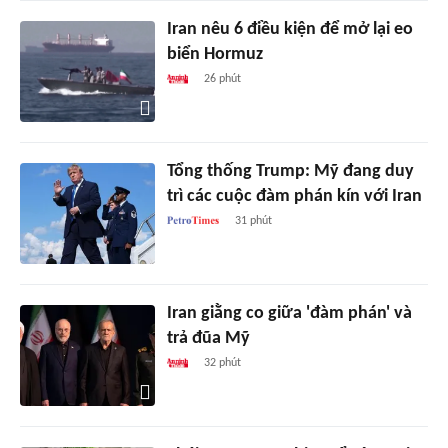
Iran nêu 6 điều kiện để mở lại eo
biển Hormuz
26 phút
Tổng thống Trump: Mỹ đang duy
trì các cuộc đàm phán kín với Iran
31 phút
Iran giằng co giữa 'đàm phán' và
trả đũa Mỹ
32 phút