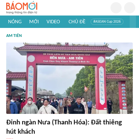
NÓNG
MỚI
VIDEO
CHỦ ĐỀ
#ASEAN Cup 2026
#Trí tuệ nhân tạo
#Mỹ - Iran
#Khám phá Việt Nam
AM TIÊN
#Khám phá thế giới
Đỉnh ngàn Nưa (Thanh Hóa): Đất thiêng
hút khách