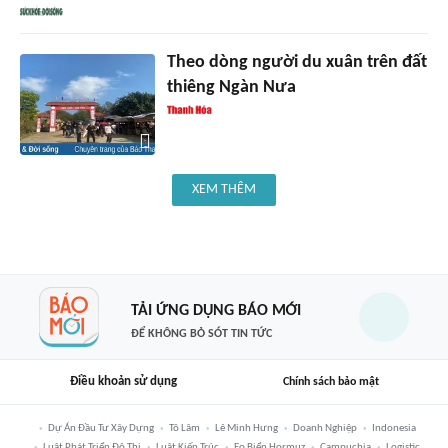
Theo dòng người du xuân trên đất
thiêng Ngàn Nưa
XEM THÊM
TẢI ỨNG DỤNG BÁO MỚI
ĐỂ KHÔNG BỎ SÓT TIN TỨC
Điều khoản sử dụng
Chính sách bảo mật
Dự Án Đầu Tư Xây Dựng
Tô Lâm
Lê Minh Hưng
Doanh Nghiệp
Indonesia
Luật Phát Triển Đô Thị
Luật Kiến Trúc
Eo Biển Hormuz
Campuchia
Logistic