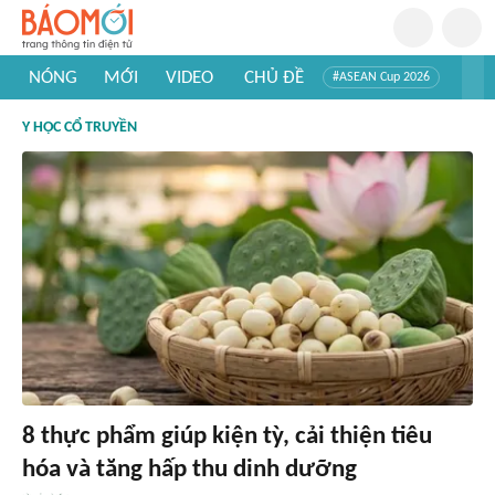
NÓNG
MỚI
VIDEO
CHỦ ĐỀ
#ASEAN Cup 2026
#Trí tuệ nhân tạo
#Mỹ - Iran
#Khám phá Việt Nam
Y HỌC CỔ TRUYỀN
#Khám phá thế giới
8 thực phẩm giúp kiện tỳ, cải thiện tiêu
hóa và tăng hấp thu dinh dưỡng