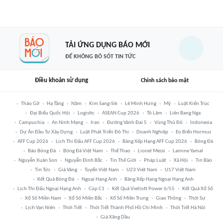
TẢI ỨNG DỤNG BÁO MỚI
ĐỂ KHÔNG BỎ SÓT TIN TỨC
Điều khoản sử dụng
Chính sách bảo mật
Tháo Gỡ
Hạ Tầng
Năm
Kim Sang-Sik
Lê Minh Hưng
Mỹ
Luật Kiến Trúc
Đại Biểu Quốc Hội
Logistic
ASEAN Cup 2026
Tô Lâm
Liên Bang Nga
Campuchia
An Ninh Mạng
Iran
Đường Vành Đai 5
Vùng Thủ Đô
Indonesia
Dự Án Đầu Tư Xây Dựng
Luật Phát Triển Đô Thị
Doanh Nghiệp
Eo Biển Hormuz
AFF Cup 2026
Lịch Thi Đấu AFF Cup 2026
Bảng Xếp Hạng AFF Cup 2026
Bóng Đá
Báo Bóng Đá
Bóng Đá Việt Nam
Thể Thao
Lionel Messi
Lamine Yamal
Nguyễn Xuân Son
Nguyễn Đình Bắc
Tin Thế Giới
Pháp Luật
Xã Hội
Tin Bão
Tin Tức
Giá Vàng
Tuyển Việt Nam
U23 Việt Nam
U17 Việt Nam
Kết Quả Bóng Đá
Ngoại Hạng Anh
Bảng Xếp Hạng Ngoại Hạng Anh
Lịch Thi Đấu Ngoại Hạng Anh
Cúp C1
Kết Quả Vietlott Power 6/55
Kết Quả Xổ Số
Xổ Số Miền Nam
Xổ Số Miền Bắc
Xổ Số Miền Trung
Giao Thông
Thời Sự
Lịch Vạn Niên
Thời Tiết
Thời Tiết Thành Phố Hồ Chí Minh
Thời Tiết Hà Nội
Giá Xăng Dầu