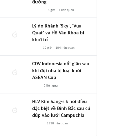
đường
5 giờ
4
liên quan
Lý do Khánh 'Sky', 'Vua
Quạt' và Hồ Văn Khoa bị
khởi tố
12 giờ
104
liên quan
CĐV Indonesia nổi giận sau
khi đội nhà bị loại khỏi
ASEAN Cup
2
liên quan
HLV Kim Sang-sik nói điều
đặc biệt về Đình Bắc sau cú
đúp vào lưới Campuchia
3538
liên quan