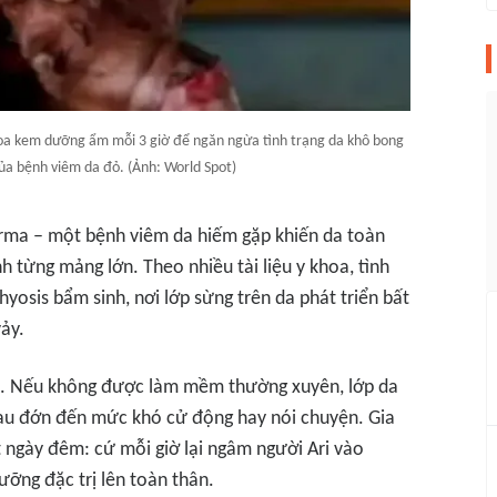
oa kem dưỡng ẩm mỗi 3 giờ để ngăn ngừa tình trạng da khô bong
của bệnh viêm da đỏ. (Ảnh: World Spot)
erma – một bệnh viêm da hiếm gặp khiến da toàn
h từng mảng lớn. Theo nhiều tài liệu y khoa, tình
yosis bẩm sinh, nơi lớp sừng trên da phát triển bất
ảy.
ẩm. Nếu không được làm mềm thường xuyên, lớp da
đau đớn đến mức khó cử động hay nói chuyện. Gia
ốt ngày đêm: cứ mỗi giờ lại ngâm người Ari vào
ưỡng đặc trị lên toàn thân.