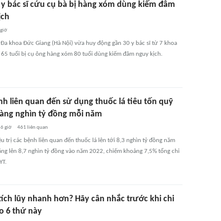
 y bác sĩ cứu cụ bà bị hàng xóm dùng kiếm đâm
ịch
 giờ
 Đa khoa Đức Giang (Hà Nội) vừa huy động gần 30 y bác sĩ từ 7 khoa
 65 tuổi bị cụ ông hàng xóm 80 tuổi dùng kiếm đâm nguy kịch.
nh liên quan đến sử dụng thuốc lá tiêu tốn quỹ
àng nghìn tỷ đồng mỗi năm
6 giờ
461
liên quan
ều trị các bệnh liên quan đến thuốc lá lên tới 8,3 nghìn tỷ đồng năm
ăng lên 8,7 nghìn tỷ đồng vào năm 2022, chiếm khoảng 7,5% tổng chi
YT.
ích lũy nhanh hơn? Hãy cân nhắc trước khi chi
ho 6 thứ này