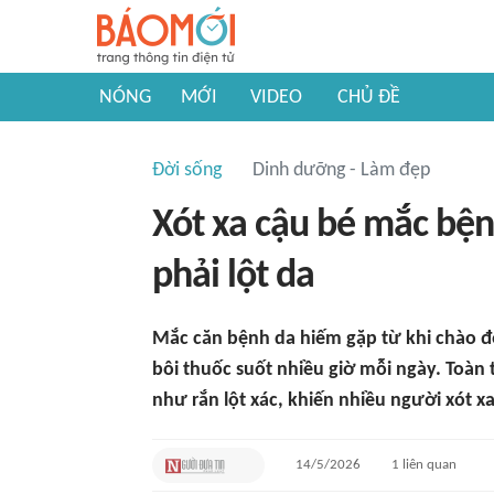
NÓNG
MỚI
VIDEO
CHỦ ĐỀ
Đời sống
Dinh dưỡng - Làm đẹp
Xót xa cậu bé mắc bệ
phải lột da
Mắc căn bệnh da hiếm gặp từ khi chào đờ
bôi thuốc suốt nhiều giờ mỗi ngày. Toàn
như rắn lột xác, khiến nhiều người xót xa
14/5/2026
1
liên quan