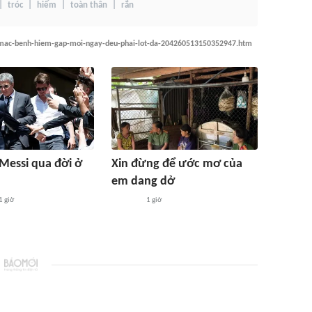
tróc
hiếm
toàn thân
rắn
e-mac-benh-hiem-gap-moi-ngay-deu-phai-lot-da-204260513150352947.htm
 Messi qua đời ở
Xin đừng để ước mơ của
em dang dở
1 giờ
1 giờ