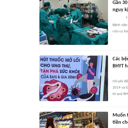
Gần 30
nguy k
3
Bệnh viện
cứu cụ bà
Các bệ
BHYT h
Chi phí đi
2019 và t
từ quỹ BH
Muốn t
tiền c