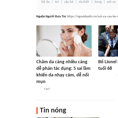
lột da
Ari
cậu bé
da chết
bong
xót xa
Nguồn
Người Đưa Tin
:
https://nguoiduatin.vn/xot-xa-cau-b
Chăm da càng nhiều càng
Bố Lionel
dễ phản tác dụng: 5 sai lầm
tuổi 68
khiến da nhạy cảm, dễ nổi
mụn
4 giờ
Tin nóng