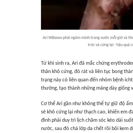
Ari Wibowo phải ngâm mình trong nước mỗi giờ và th
tróc và cứng lại - hậu quả 
Từ khi sinh ra, Ari đã mắc chứng erythrod
thân khô cứng, đỏ rát và liên tục bong thàn
trạng này có liên quan đến nhóm bệnh ichth
thường, tạo thành những mảng dày giống v
Cơ thể Ari gần như không thể tự giữ độ 
sẽ khô cứng lại như thạch cao, khiến em 
đình phải duy trì lịch chăm sóc kéo dài su
nước, sau đó chà lớp da chết rồi bôi kem d