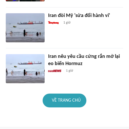
Iran đòi Mỹ 'sửa đổi hành vi'
1 giờ
Iran nêu yêu cầu cứng rắn mở lại
eo biển Hormuz
1 giờ
VỀ TRANG CHỦ