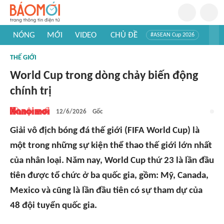
NÓNG
MỚI
VIDEO
CHỦ ĐỀ
#ASEAN Cup 2026
#Trí tuệ nhân tạo
#Mỹ - Iran
#Khám phá Việt Nam
THẾ GIỚI
#Khám phá thế giới
World Cup trong dòng chảy biến động
chính trị
12/6/2026
Gốc
Giải vô địch bóng đá thế giới (FIFA World Cup) là
một trong những sự kiện thể thao thế giới lớn nhất
của nhân loại. Năm nay, World Cup thứ 23 là lần đầu
tiên được tổ chức ở ba quốc gia, gồm: Mỹ, Canada,
Mexico và cũng là lần đầu tiên có sự tham dự của
48 đội tuyển quốc gia.