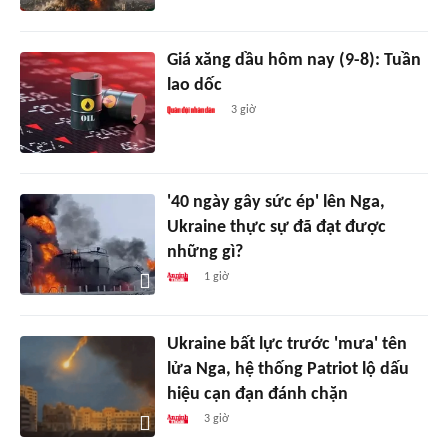
Giá xăng dầu hôm nay (9-8): Tuần
lao dốc
3 giờ
'40 ngày gây sức ép' lên Nga,
Ukraine thực sự đã đạt được
những gì?
1 giờ
Ukraine bất lực trước 'mưa' tên
lửa Nga, hệ thống Patriot lộ dấu
hiệu cạn đạn đánh chặn
3 giờ