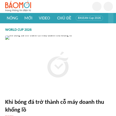
NÓNG
MỚI
VIDEO
CHỦ ĐỀ
#ASEAN Cup 2026
#Trí tuệ nhân tạo
#Mỹ - Iran
#Khám phá Việt Nam
WORLD CUP 2026
#Khám phá thế giới
Khi bóng đá trở thành cỗ máy doanh thu
khổng lồ