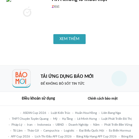
XEM THÊM
TẢI ỨNG DỤNG BÁO MỚI
ĐỂ KHÔNG BỎ SÓT TIN TỨC
Điều khoản sử dụng
Chính sách bảo mật
ASEAN Cup 2026
Luật Kiến Trúc
Huấn Hoa Hồng
Liên Bang Nga
THPT Chuyên Tuyên Quang
Mỹ
Hạ Tầng
Lê Minh Hưng
Luật Phát Triển Đô Thị
Pháp Lý
Iran
Indonesia
UBND
Doanh Nghiệp
Năm
Phát Triển Bền Vững
Tô Lâm
Tháo Gỡ
Campuchia
Logistic
Đại Biểu Quốc Hội
Eo Biển Hormuz
AFF Cup 2026
Lịch Thi Đấu AFF Cup 2026
Bảng Xếp Hạng AFF Cup 2026
Bóng Đá