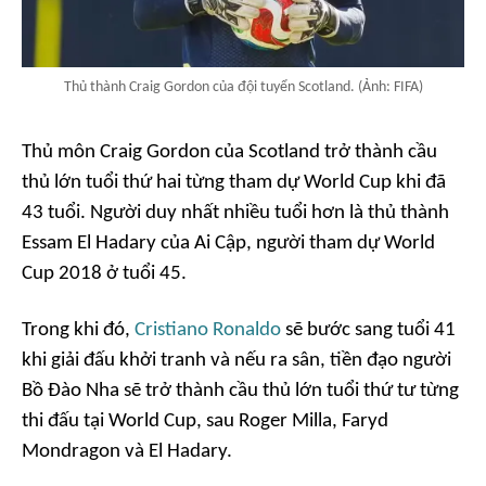
Thủ thành Craig Gordon của đội tuyển Scotland. (Ảnh: FIFA)
Thủ môn Craig Gordon của Scotland trở thành cầu
thủ lớn tuổi thứ hai từng tham dự World Cup khi đã
43 tuổi. Người duy nhất nhiều tuổi hơn là thủ thành
Essam El Hadary của Ai Cập, người tham dự World
Cup 2018 ở tuổi 45.
Trong khi đó,
Cristiano Ronaldo
sẽ bước sang tuổi 41
khi giải đấu khởi tranh và nếu ra sân, tiền đạo người
Bồ Đào Nha sẽ trở thành cầu thủ lớn tuổi thứ tư từng
thi đấu tại World Cup, sau Roger Milla, Faryd
Mondragon và El Hadary.