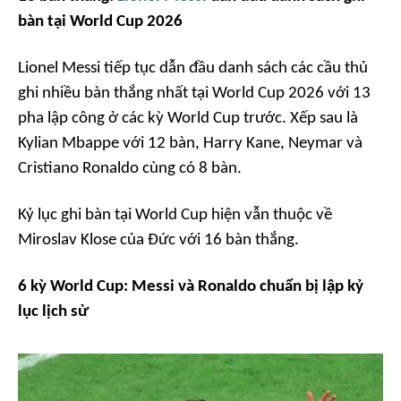
bàn tại World Cup 2026
Lionel Messi tiếp tục dẫn đầu danh sách các cầu thủ
ghi nhiều bàn thắng nhất tại World Cup 2026 với 13
pha lập công ở các kỳ World Cup trước. Xếp sau là
Kylian Mbappe với 12 bàn, Harry Kane, Neymar và
Cristiano Ronaldo cùng có 8 bàn.
Kỷ lục ghi bàn tại World Cup hiện vẫn thuộc về
Miroslav Klose của Đức với 16 bàn thắng.
6 kỳ World Cup: Messi và Ronaldo chuẩn bị lập kỷ
lục lịch sử