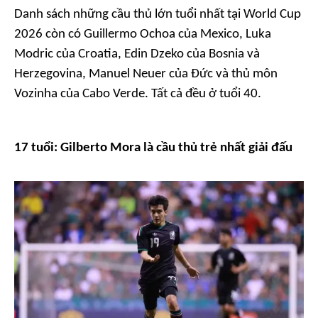
Danh sách những cầu thủ lớn tuổi nhất tại World Cup
2026 còn có Guillermo Ochoa của Mexico, Luka
Modric của Croatia, Edin Dzeko của Bosnia và
Herzegovina, Manuel Neuer của Đức và thủ môn
Vozinha của Cabo Verde. Tất cả đều ở tuổi 40.
17 tuổi: Gilberto Mora là cầu thủ trẻ nhất giải đấu