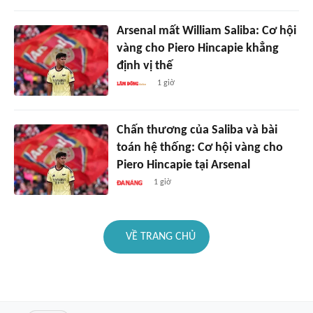
Arsenal mất William Saliba: Cơ hội
vàng cho Piero Hincapie khẳng
định vị thế
1 giờ
Chấn thương của Saliba và bài
toán hệ thống: Cơ hội vàng cho
Piero Hincapie tại Arsenal
1 giờ
VỀ TRANG CHỦ