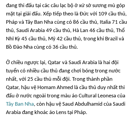
đang thi đấu tại các câu lạc bộ ở xứ sở sương mù góp
mặt tại giải đấu. Xếp tiếp theo là Đức với 109 cầu thủ,
Pháp và Tây Ban Nha cùng có 86 cầu thủ, Italia 71 cầu
thủ, Saudi Arabia 49 cầu thủ, Hà Lan 46 cầu thủ, Thổ
Nhĩ Kỳ 45 cầu thủ, Mỹ 42 cầu thủ, trong khi Brazil và
Bồ Đào Nha cùng có 36 cầu thủ.
Ở chiều ngược lại, Qatar và Saudi Arabia là hai đội
tuyển có nhiều cầu thủ đang chơi bóng trong nước
nhất, với 25 cầu thủ mỗi đội. Trong thành phần
Qatar, hậu vệ Homam Ahmed là cầu thủ duy nhất thi
đấu ở nước ngoài trong màu áo Cultural Leonesa của
Tây Ban Nha
, còn hậu vệ Saud Abdulhamid của Saudi
Arabia đang khoác áo Lens tại Pháp.