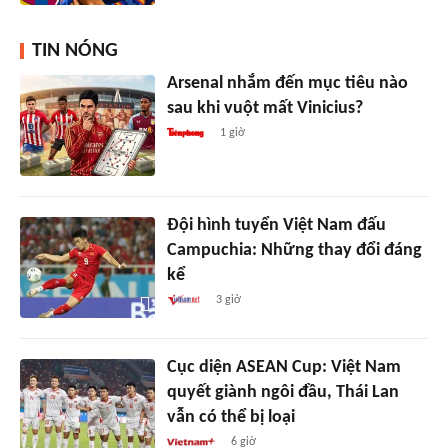
TIN NÓNG
Arsenal nhắm đến mục tiêu nào
sau khi vuột mất Vinicius?
1 giờ
Đội hình tuyển Việt Nam đấu
Campuchia: Những thay đổi đáng
kể
3 giờ
Cục diện ASEAN Cup: Việt Nam
quyết giành ngôi đầu, Thái Lan
vẫn có thể bị loại
6 giờ