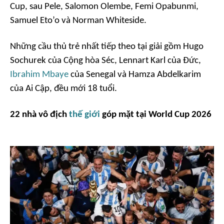
Cup, sau Pele, Salomon Olembe, Femi Opabunmi,
Samuel Eto’o và Norman Whiteside.
Những cầu thủ trẻ nhất tiếp theo tại giải gồm Hugo
Sochurek của Cộng hòa Séc, Lennart Karl của Đức,
Ibrahim Mbaye
của Senegal và Hamza Abdelkarim
của Ai Cập, đều mới 18 tuổi.
22 nhà vô địch
thế giới
góp mặt tại World Cup 2026