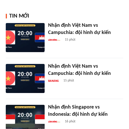
TIN MỚI
Nhận định Việt Nam vs
Campuchia: đội hình dự kiến
15 phút
Nhận định Việt Nam vs
Campuchia: đội hình dự kiến
15 phút
Nhận định Singapore vs
Indonesia: đội hình dự kiến
16 phút