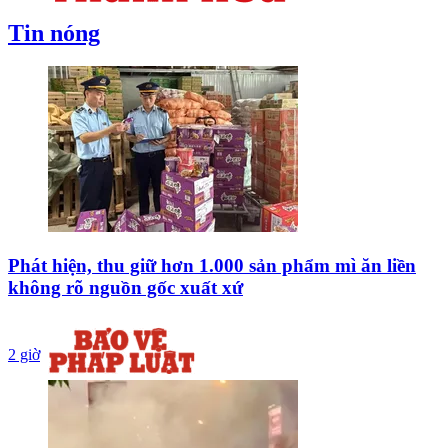
Tin nóng
Phát hiện, thu giữ hơn 1.000 sản phẩm mì ăn liền
không rõ nguồn gốc xuất xứ
2 giờ