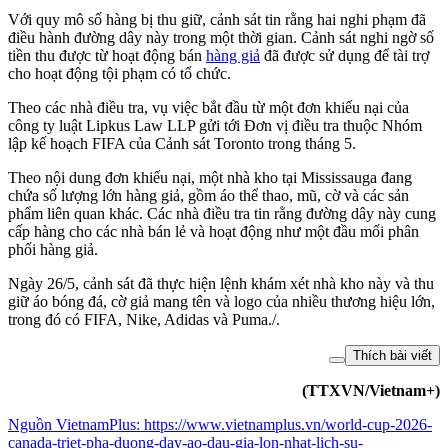
Với quy mô số hàng bị thu giữ, cảnh sát tin rằng hai nghi phạm đã
điều hành đường dây này trong một thời gian. Cảnh sát nghi ngờ số
tiền thu được từ hoạt động bán
hàng giả
đã được sử dụng để tài trợ
cho hoạt động tội phạm có tổ chức.
Theo các nhà điều tra, vụ việc bắt đầu từ một đơn khiếu nại của
công ty luật Lipkus Law LLP gửi tới Đơn vị điều tra thuộc Nhóm
lập kế hoạch FIFA của Cảnh sát Toronto trong tháng 5.
Theo nội dung đơn khiếu nại, một nhà kho tại Mississauga đang
chứa số lượng lớn hàng giả, gồm áo thể thao, mũ, cờ và các sản
phẩm liên quan khác. Các nhà điều tra tin rằng đường dây này cung
cấp hàng cho các nhà bán lẻ và hoạt động như một đầu mối phân
phối hàng giả.
Ngày 26/5, cảnh sát đã thực hiện lệnh khám xét nhà kho này và thu
giữ áo bóng đá, cờ giả mang tên và logo của nhiều thương hiệu lớn,
trong đó có FIFA, Nike, Adidas và Puma./.
Thích bài viết
(TTXVN/Vietnam+)
Nguồn
VietnamPlus
:
https://www.vietnamplus.vn/world-cup-2026-
canada-triet-pha-duong-day-ao-dau-gia-lon-nhat-lich-su-