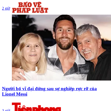
2 giờ
Người bố vĩ đại đứng sau sự nghiệp rực rỡ của
Lionel Messi
3 giờ