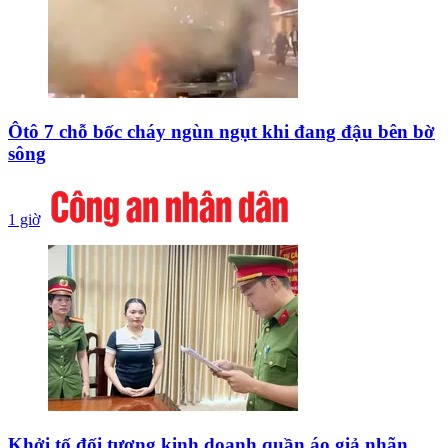
Ôtô 7 chỗ bốc cháy ngùn ngụt khi đang đậu bên bờ
sông
1 giờ
Khởi tố đối tượng kinh doanh quần áo giả nhãn