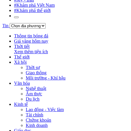
#Khám phá Việt Nam
#Khám phá thế giới
Tin
Thông tin bóng đá
Giá vàng hôm nay
Thời tiết
Xem thêm tiện ích
Thế giới
Xã hội
Thời sự
Giao thông
Môi trường - Khí hậu
Văn hóa
Nghệ thuật
Ẩm thực
Du lịch
Kinh tế
Lao động - Việc làm
Tài chính
Chứng khoán
Kinh doanh
Giáo dục