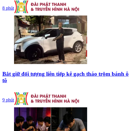
8 phút
Bắt giữ đối tượng liên tiếp kê gạch tháo trộm bánh ô
tô
9 phút