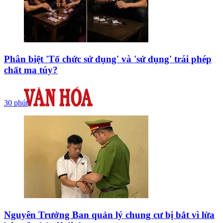
Phân biệt 'Tổ chức sử dụng' và 'sử dụng' trái phép
chất ma túy?
30 phút
Nguyên Trưởng Ban quản lý chung cư bị bắt vì lừa