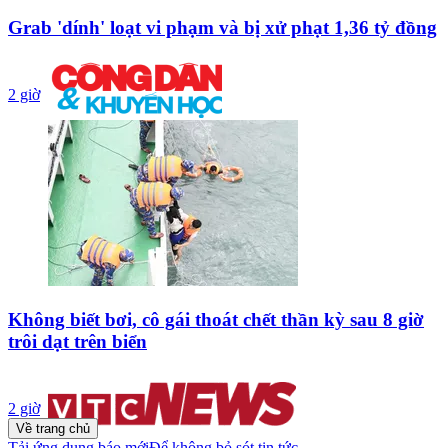
Grab 'dính' loạt vi phạm và bị xử phạt 1,36 tỷ đồng
2 giờ
Không biết bơi, cô gái thoát chết thần kỳ sau 8 giờ
trôi dạt trên biển
2 giờ
Về trang chủ
Tải ứng dụng báo mới
Để không bỏ sót tin tức