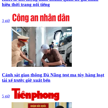
hiệu thời trang nổi tiếng
3 giờ
Cảnh sát giao thông Đà Nẵng test ma túy hàng loạt
tài xế trước giờ xuất bến
5 giờ