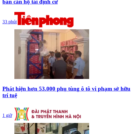
bán căn hộ tái định cư
33 phút
Phát hiện hơn 53.000 phụ tùng ô tô vi phạm sở hữu
trí tuệ
1 giờ