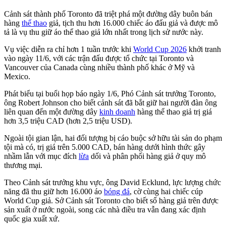
Cảnh sát thành phố Toronto đã triệt phá một đường dây buôn bán
hàng
thể thao
giả, tịch thu hơn 16.000 chiếc áo đấu giả và được mô
tả là vụ thu giữ áo thể thao giả lớn nhất trong lịch sử nước này.
Vụ việc diễn ra chỉ hơn 1 tuần trước khi
World Cup 2026
khởi tranh
vào ngày 11/6, với các trận đấu được tổ chức tại Toronto và
Vancouver của Canada cùng nhiều thành phố khác ở Mỹ và
Mexico.
Phát biểu tại buổi họp báo ngày 1/6, Phó Cảnh sát trưởng Toronto,
ông Robert Johnson cho biết cảnh sát đã bắt giữ hai người đàn ông
liên quan đến một đường dây
kinh doanh
hàng thể thao giả trị giá
hơn 3,5 triệu CAD (hơn 2,5 triệu USD).
Ngoài tội gian lận, hai đối tượng bị cáo buộc sở hữu tài sản do phạm
tội mà có, trị giá trên 5.000 CAD, bán hàng dưới hình thức gây
nhầm lẫn với mục đích
lừa
dối và phân phối hàng giả ở quy mô
thương mại.
Theo Cảnh sát trưởng khu vực, ông David Ecklund, lực lượng chức
năng đã thu giữ hơn 16.000 áo
bóng đá
, cờ cùng hai chiếc cúp
World Cup giả. Sở Cảnh sát Toronto cho biết số hàng giả trên được
sản xuất ở nước ngoài, song các nhà điều tra vẫn đang xác định
quốc gia xuất xứ.