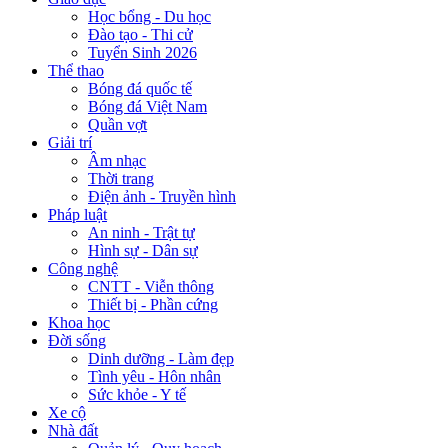
Học bổng - Du học
Đào tạo - Thi cử
Tuyển Sinh 2026
Thể thao
Bóng đá quốc tế
Bóng đá Việt Nam
Quần vợt
Giải trí
Âm nhạc
Thời trang
Điện ảnh - Truyền hình
Pháp luật
An ninh - Trật tự
Hình sự - Dân sự
Công nghệ
CNTT - Viễn thông
Thiết bị - Phần cứng
Khoa học
Đời sống
Dinh dưỡng - Làm đẹp
Tình yêu - Hôn nhân
Sức khỏe - Y tế
Xe cộ
Nhà đất