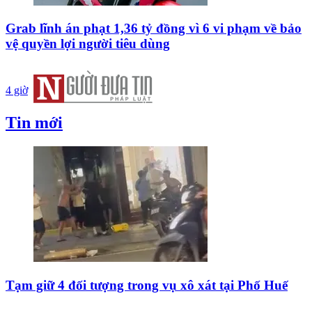
Grab lĩnh án phạt 1,36 tỷ đồng vì 6 vi phạm về bảo
vệ quyền lợi người tiêu dùng
4 giờ
Tin mới
Tạm giữ 4 đối tượng trong vụ xô xát tại Phố Huế