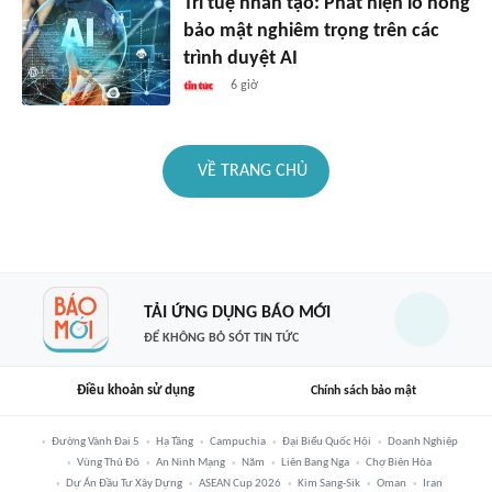
Trí tuệ nhân tạo: Phát hiện lỗ hổng
bảo mật nghiêm trọng trên các
trình duyệt AI
6 giờ
VỀ TRANG CHỦ
TẢI ỨNG DỤNG BÁO MỚI
ĐỂ KHÔNG BỎ SÓT TIN TỨC
Điều khoản sử dụng
Chính sách bảo mật
Đường Vành Đai 5
Hạ Tầng
Campuchia
Đại Biểu Quốc Hội
Doanh Nghiệp
Vùng Thủ Đô
An Ninh Mạng
Năm
Liên Bang Nga
Chợ Biên Hòa
Dự Án Đầu Tư Xây Dựng
ASEAN Cup 2026
Kim Sang-Sik
Oman
Iran