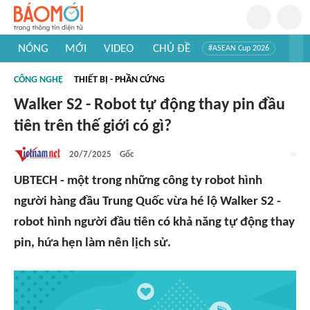
NÓNG
MỚI
VIDEO
CHỦ ĐỀ
#ASEAN Cup 2026
#Trí tuệ nhân tạo
#Mỹ - Iran
#Khám phá Việt Nam
CÔNG NGHỆ
THIẾT BỊ - PHẦN CỨNG
#Khám phá thế giới
Walker S2 - Robot tự động thay pin đầu
tiên trên thế giới có gì?
20/7/2025
Gốc
UBTECH - một trong những công ty robot hình
người hàng đầu Trung Quốc vừa hé lộ Walker S2 -
robot hình người đầu tiên có khả năng tự động thay
pin, hứa hẹn làm nên lịch sử.