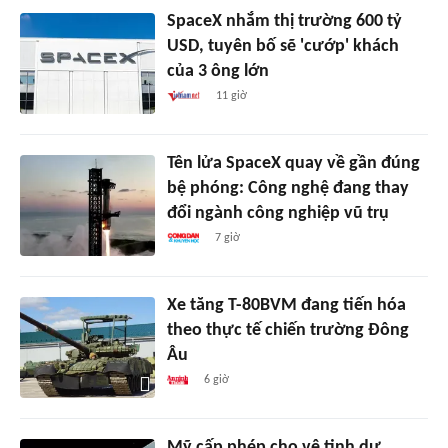
SpaceX nhắm thị trường 600 tỷ
USD, tuyên bố sẽ 'cướp' khách
của 3 ông lớn
11 giờ
Tên lửa SpaceX quay về gần đúng
bệ phóng: Công nghệ đang thay
đổi ngành công nghiệp vũ trụ
7 giờ
Xe tăng T-80BVM đang tiến hóa
theo thực tế chiến trường Đông
Âu
6 giờ
Mỹ cấp phép cho vệ tinh dự