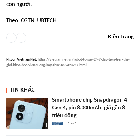
con người.
Theo: CGTN, UBTECH.
Kiều Trang
Nguồn
VietnamNet
:
https://vietnamnet.vn/robot-tu-sac-24-7-dau-tien-tren-the-
gioi-khoa-hoc-vien-tuong-hay-thuc-te-2423217.html
TIN KHÁC
Smartphone chip Snapdragon 4
Gen 4, pin 8.000mAh, giá gần 8
triệu đồng
1 giờ