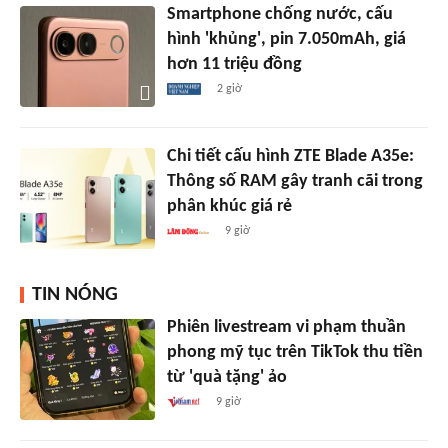
Smartphone chống nước, cấu
hình 'khủng', pin 7.050mAh, giá
hơn 11 triệu đồng
2 giờ
Chi tiết cấu hình ZTE Blade A35e:
Thông số RAM gây tranh cãi trong
phân khúc giá rẻ
9 giờ
TIN NÓNG
Phiên livestream vi phạm thuần
phong mỹ tục trên TikTok thu tiền
từ 'quà tặng' ảo
9 giờ