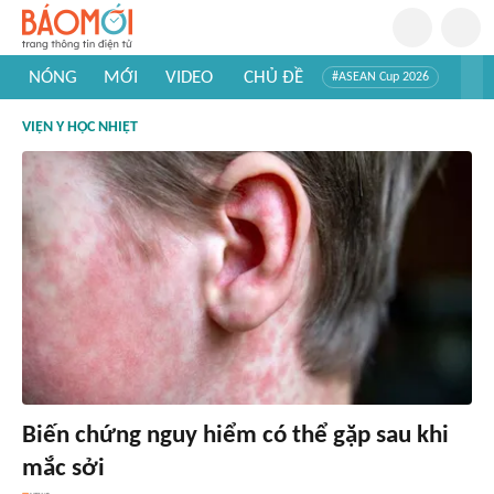
NÓNG
MỚI
VIDEO
CHỦ ĐỀ
#ASEAN Cup 2026
#Trí tuệ nhân tạo
#Mỹ - Iran
#Khám phá Việt Nam
VIỆN Y HỌC NHIỆT
#Khám phá thế giới
Biến chứng nguy hiểm có thể gặp sau khi
mắc sởi