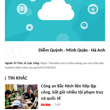
Diễm Quỳnh - Minh Quân - Hà Anh
Nguồn
Tri Thức & Cuộc Sống
:
https://kienthuc.net.vn/thu-tuong-yeu-cau-triet-pha-
website-phim-nhac-lau-post1615758.html
TIN KHÁC
Công an Bắc Ninh liên tiếp lập
công, bắt giữ nhiều tội phạm truy
nã quốc tế
5 giờ