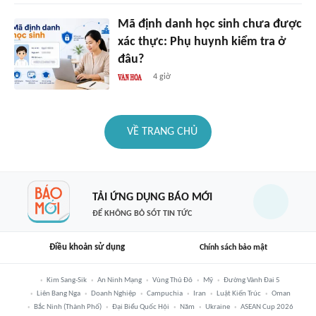
Mã định danh học sinh chưa được
xác thực: Phụ huynh kiểm tra ở
đâu?
4 giờ
VỀ TRANG CHỦ
TẢI ỨNG DỤNG BÁO MỚI
ĐỂ KHÔNG BỎ SÓT TIN TỨC
Điều khoản sử dụng
Chính sách bảo mật
Kim Sang-Sik
An Ninh Mạng
Vùng Thủ Đô
Mỹ
Đường Vành Đai 5
Liên Bang Nga
Doanh Nghiệp
Campuchia
Iran
Luật Kiến Trúc
Oman
Bắc Ninh (thành Phố)
Đại Biểu Quốc Hội
Năm
Ukraine
ASEAN Cup 2026