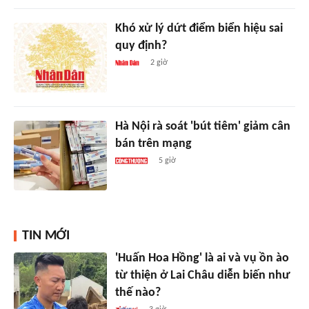
Khó xử lý dứt điểm biển hiệu sai
quy định?
2 giờ
Hà Nội rà soát 'bút tiêm' giảm cân
bán trên mạng
5 giờ
TIN MỚI
'Huấn Hoa Hồng' là ai và vụ ồn ào
từ thiện ở Lai Châu diễn biến như
thế nào?