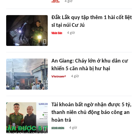
4 giờ
Đắk Lắk quy tập thêm 1 hài cốt liệt
sĩ tại núi Cư Jú
4 giờ
An Giang: Cháy lớn ở khu dân cư
khiến 5 căn nhà bị hư hại
4 giờ
Tài khoản bất ngờ nhận được 5 tỷ,
thanh niên chủ động báo công an
hoàn trả
4 giờ