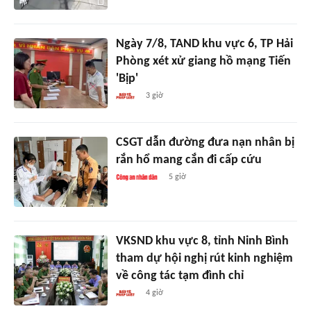
Ngày 7/8, TAND khu vực 6, TP Hải
Phòng xét xử giang hồ mạng Tiến
'Bịp'
3 giờ
CSGT dẫn đường đưa nạn nhân bị
rắn hổ mang cắn đi cấp cứu
5 giờ
VKSND khu vực 8, tỉnh Ninh Bình
tham dự hội nghị rút kinh nghiệm
về công tác tạm đình chỉ
4 giờ