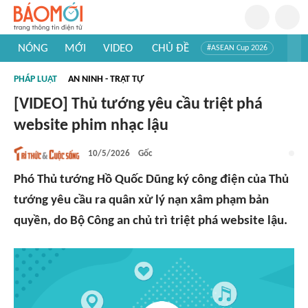
NÓNG
MỚI
VIDEO
CHỦ ĐỀ
#ASEAN Cup 2026
#Trí tuệ nhân tạo
#Mỹ - Iran
#Khám phá Việt Nam
PHÁP LUẬT
AN NINH - TRẬT TỰ
#Khám phá thế giới
[VIDEO] Thủ tướng yêu cầu triệt phá
website phim nhạc lậu
10/5/2026
Gốc
Phó Thủ tướng Hồ Quốc Dũng ký công điện của Thủ
tướng yêu cầu ra quân xử lý nạn xâm phạm bản
quyền, do Bộ Công an chủ trì triệt phá website lậu.