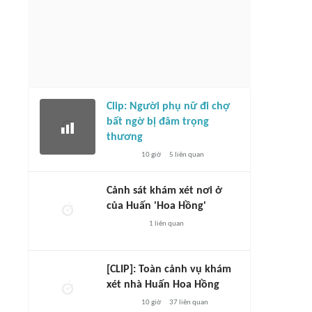
Clip: Người phụ nữ đi chợ
bất ngờ bị đâm trọng
thương
10 giờ
5
liên quan
Cảnh sát khám xét nơi ở
của Huấn 'Hoa Hồng'
1
liên quan
[CLIP]: Toàn cảnh vụ khám
xét nhà Huấn Hoa Hồng
10 giờ
37
liên quan