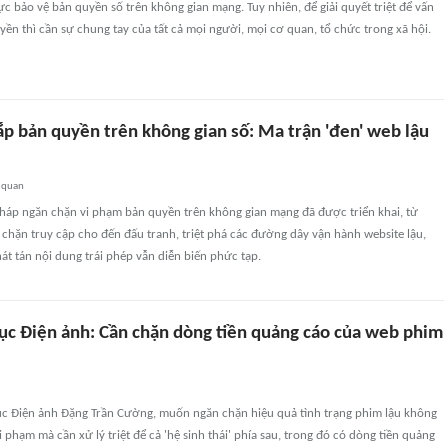
lực bảo vệ bản quyền số trên không gian mạng. Tuy nhiên, để giải quyết triệt để vấn
ền thì cần sự chung tay của tất cả mọi người, mọi cơ quan, tổ chức trong xã hội.
ắp bản quyền trên không gian số: Ma trận 'đen' web lậu
 quan
pháp ngăn chặn vi phạm bản quyền trên không gian mạng đã được triển khai, từ
chặn truy cập cho đến đấu tranh, triệt phá các đường dây vận hành website lậu,
át tán nội dung trái phép vẫn diễn biến phức tạp.
ục Điện ảnh: Cần chặn dòng tiền quảng cáo của web phim
c Điện ảnh Đặng Trần Cường, muốn ngăn chặn hiệu quả tình trạng phim lậu không
i phạm mà cần xử lý triệt để cả 'hệ sinh thái' phía sau, trong đó có dòng tiền quảng