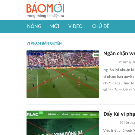
NÓNG
MỚI
VIDEO
CHỦ ĐỀ
VI PHẠM BẢN QUYỀN
Ngăn chặn we
20
liên qua
Nguồn lợi nhuận lớn
vi phạm bản quyền 
chức năng. Thực tế
với nhiều thách thứ
Đẩy lùi vi p
20
liên qu
Việc triệt phá web 