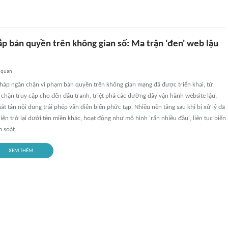
ắp bản quyền trên không gian số: Ma trận 'đen' web lậu
 quan
pháp ngăn chặn vi phạm bản quyền trên không gian mạng đã được triển khai, từ
chặn truy cập cho đến đấu tranh, triệt phá các đường dây vận hành website lậu,
át tán nội dung trái phép vẫn diễn biến phức tạp. Nhiều nền tảng sau khi bị xử lý đã
ện trở lại dưới tên miền khác, hoạt động như mô hình 'rắn nhiều đầu', liên tục biến
m soát.
XEM THÊM