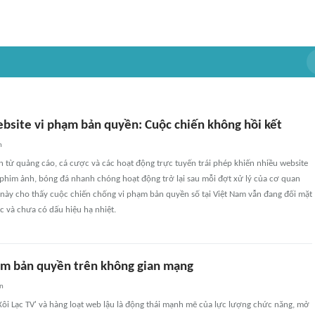
bsite vi phạm bản quyền: Cuộc chiến không hồi kết
n
 từ quảng cáo, cá cược và các hoạt động trực tuyến trái phép khiến nhiều website
phim ảnh, bóng đá nhanh chóng hoạt động trở lại sau mỗi đợt xử lý của cơ quan
 này cho thấy cuộc chiến chống vi phạm bản quyền số tại Việt Nam vẫn đang đối mặt
c và chưa có dấu hiệu hạ nhiệt.
hạm bản quyền trên không gian mạng
an
'Xôi Lạc TV' và hàng loạt web lậu là động thái mạnh mẽ của lực lượng chức năng, mở