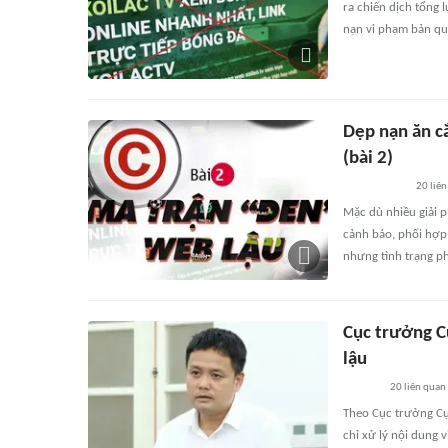
ra chiến dịch tổng 
nạn vi phạm bản quy
Dẹp nạn ăn c
(bài 2)
20
liên
Mặc dù nhiều giải 
cảnh báo, phối hợp 
nhưng tình trạng ph
Cục trưởng C
lậu
20
liên quan
Theo Cục trưởng Cụ
chỉ xử lý nội dung v