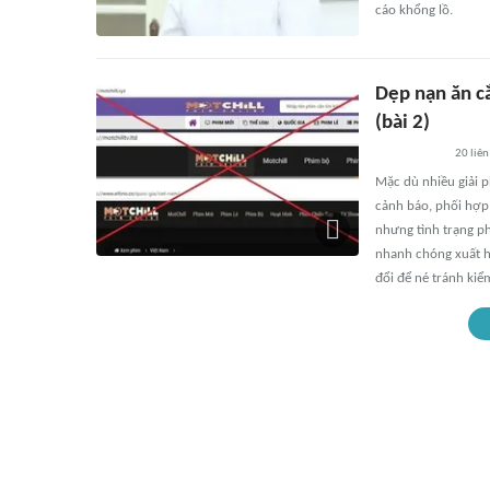
cáo khổng lồ.
Dẹp nạn ăn c
(bài 2)
20
liên
Mặc dù nhiều giải 
cảnh báo, phối hợp 
nhưng tình trạng ph
nhanh chóng xuất hi
đổi để né tránh kiể