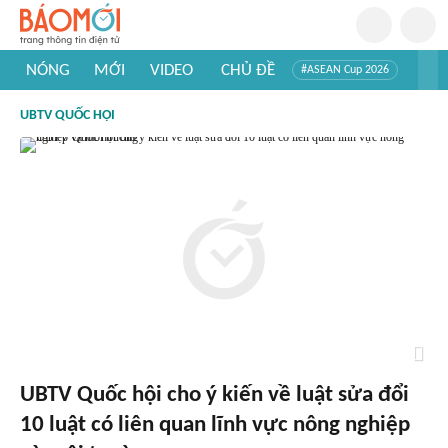
NÓNG
MỚI
VIDEO
CHỦ ĐỀ
#ASEAN Cup 2026
#Trí tuệ nhân tạo
#Mỹ - Iran
#Khám phá Việt Nam
UBTV QUỐC HỘI
#Khám phá thế giới
UBTV Quốc hội cho ý kiến về luật sửa đổi
10 luật có liên quan lĩnh vực nông nghiệp