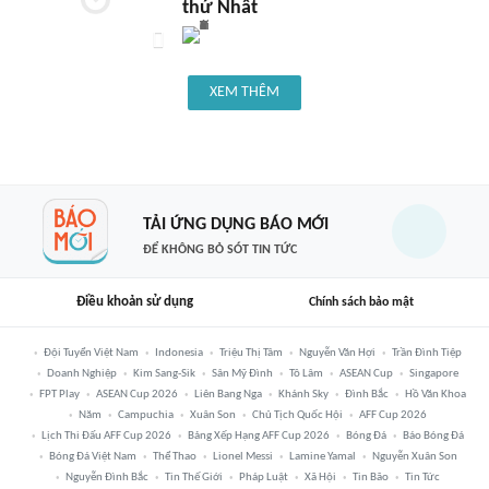
thứ Nhất
XEM THÊM
TẢI ỨNG DỤNG BÁO MỚI
ĐỂ KHÔNG BỎ SÓT TIN TỨC
Điều khoản sử dụng
Chính sách bảo mật
Đội Tuyển Việt Nam
Indonesia
Triệu Thị Tâm
Nguyễn Văn Hợi
Trần Đình Tiệp
Doanh Nghiệp
Kim Sang-Sik
Sân Mỹ Đình
Tô Lâm
ASEAN Cup
Singapore
FPT Play
ASEAN Cup 2026
Liên Bang Nga
Khánh Sky
Đình Bắc
Hồ Văn Khoa
Năm
Campuchia
Xuân Son
Chủ Tịch Quốc Hội
AFF Cup 2026
Lịch Thi Đấu AFF Cup 2026
Bảng Xếp Hạng AFF Cup 2026
Bóng Đá
Báo Bóng Đá
Bóng Đá Việt Nam
Thể Thao
Lionel Messi
Lamine Yamal
Nguyễn Xuân Son
Nguyễn Đình Bắc
Tin Thế Giới
Pháp Luật
Xã Hội
Tin Bão
Tin Tức