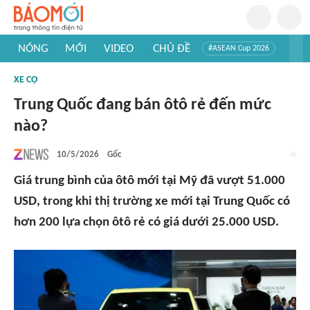
NÓNG
MỚI
VIDEO
CHỦ ĐỀ
#ASEAN Cup 2026
#Trí tuệ nhân tạo
#Mỹ - Iran
#Khám phá Việt Nam
XE CỘ
#Khám phá thế giới
Trung Quốc đang bán ôtô rẻ đến mức
nào?
10/5/2026
Gốc
Giá trung bình của ôtô mới tại Mỹ đã vượt 51.000
USD, trong khi thị trường xe mới tại Trung Quốc có
hơn 200 lựa chọn ôtô rẻ có giá dưới 25.000 USD.