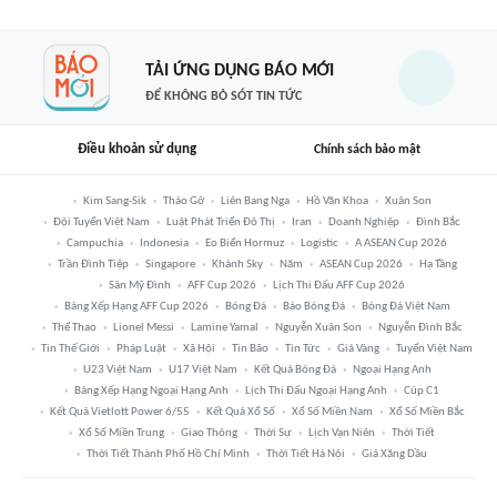
TẢI ỨNG DỤNG BÁO MỚI
ĐỂ KHÔNG BỎ SÓT TIN TỨC
Điều khoản sử dụng
Chính sách bảo mật
Kim Sang-Sik
Tháo Gỡ
Liên Bang Nga
Hồ Văn Khoa
Xuân Son
Đội Tuyển Việt Nam
Luật Phát Triển Đô Thị
Iran
Doanh Nghiệp
Đình Bắc
Campuchia
Indonesia
Eo Biển Hormuz
Logistic
A ASEAN Cup 2026
Trần Đình Tiệp
Singapore
Khánh Sky
Năm
ASEAN Cup 2026
Hạ Tầng
Sân Mỹ Đình
AFF Cup 2026
Lịch Thi Đấu AFF Cup 2026
Bảng Xếp Hạng AFF Cup 2026
Bóng Đá
Báo Bóng Đá
Bóng Đá Việt Nam
Thể Thao
Lionel Messi
Lamine Yamal
Nguyễn Xuân Son
Nguyễn Đình Bắc
Tin Thế Giới
Pháp Luật
Xã Hội
Tin Bão
Tin Tức
Giá Vàng
Tuyển Việt Nam
U23 Việt Nam
U17 Việt Nam
Kết Quả Bóng Đá
Ngoại Hạng Anh
Bảng Xếp Hạng Ngoại Hạng Anh
Lịch Thi Đấu Ngoại Hạng Anh
Cúp C1
Kết Quả Vietlott Power 6/55
Kết Quả Xổ Số
Xổ Số Miền Nam
Xổ Số Miền Bắc
Xổ Số Miền Trung
Giao Thông
Thời Sự
Lịch Vạn Niên
Thời Tiết
Thời Tiết Thành Phố Hồ Chí Minh
Thời Tiết Hà Nội
Giá Xăng Dầu