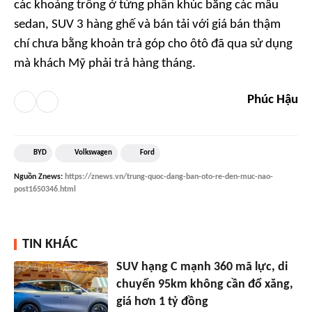
các khoảng trống ở từng phân khúc bằng các mẫu
sedan, SUV 3 hàng ghế và bán tải với giá bán thậm
chí chưa bằng khoản trả góp cho ôtô đã qua sử dụng
mà khách Mỹ phải trả hàng tháng.
Phúc Hậu
BYD
Volkswagen
Ford
Nguồn
Znews
:
https://znews.vn/trung-quoc-dang-ban-oto-re-den-muc-nao-
post1650346.html
TIN KHÁC
SUV hạng C mạnh 360 mã lực, di
chuyển 95km không cần đổ xăng,
giá hơn 1 tỷ đồng