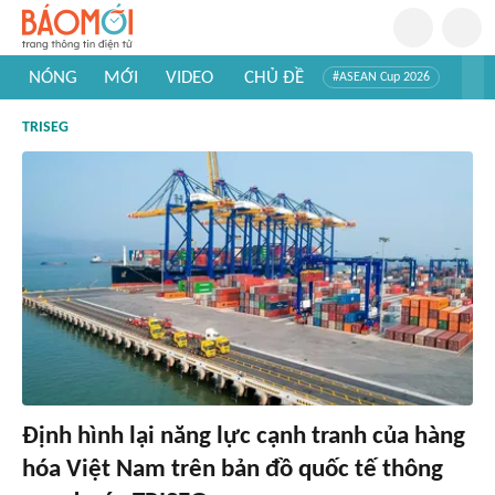
NÓNG
MỚI
VIDEO
CHỦ ĐỀ
#ASEAN Cup 2026
#Trí tuệ nhân tạo
#Mỹ - Iran
#Khám phá Việt Nam
TRISEG
#Khám phá thế giới
Định hình lại năng lực cạnh tranh của hàng
hóa Việt Nam trên bản đồ quốc tế thông