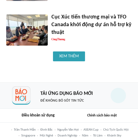
Cục Xúc tiến thương mại và TFO
Canada khởi động dự án hỗ trợ kỹ
thuật
XEM THÊM
TẢI ỨNG DỤNG BÁO MỚI
ĐỂ KHÔNG BỎ SÓT TIN TỨC
Điều khoản sử dụng
Chính sách bảo mật
Trần Thanh Mẫn
Đình Bắc
Nguyễn Văn Hợi
ASEAN Cup
Chủ Tịch Quốc Hội
Singapore
Mũi Nghê
Doanh Nghiệp
Năm
Tô Lâm
Khánh Sky