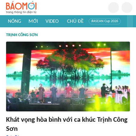
NÓNG
MỚI
VIDEO
CHỦ ĐỀ
#ASEAN Cup 2026
#Trí tuệ nhân tạo
#Mỹ - Iran
#Khám phá Việt Nam
TRỊNH CÔNG SƠN
#Khám phá thế giới
Khát vọng hòa bình với ca khúc Trịnh Công
Sơn