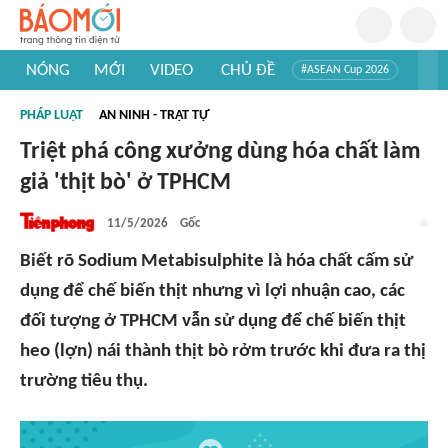
NÓNG
MỚI
VIDEO
CHỦ ĐỀ
#ASEAN Cup 2026
#Trí tuệ nhân tạo
#Mỹ - Iran
#Khám phá Việt Nam
PHÁP LUẬT
AN NINH - TRẬT TỰ
#Khám phá thế giới
Triệt phá công xưởng dùng hóa chất làm
giả 'thịt bò' ở TPHCM
11/5/2026
Gốc
Biết rõ Sodium Metabisulphite là hóa chất cấm sử
dụng để chế biến thịt nhưng vì lợi nhuận cao, các
đối tượng ở TPHCM vẫn sử dụng để chế biến thịt
heo (lợn) nái thành thịt bò rởm trước khi đưa ra thị
trường tiêu thụ.