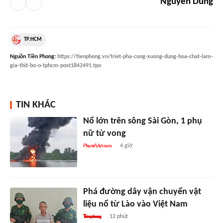
Nguyễn Dũng
TP.HCM
Nguồn
Tiền Phong
:
https://tienphong.vn/triet-pha-cong-xuong-dung-hoa-chat-lam-
gia-thit-bo-o-tphcm-post1842491.tpo
TIN KHÁC
Nổ lớn trên sông Sài Gòn, 1 phụ
nữ tử vong
4 giờ
Phá đường dây vận chuyển vật
liệu nổ từ Lào vào Việt Nam
12 phút