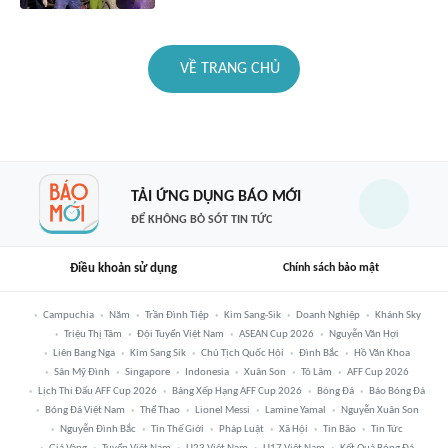
VỀ TRANG CHỦ
TẢI ỨNG DỤNG BÁO MỚI
ĐỂ KHÔNG BỎ SÓT TIN TỨC
Điều khoản sử dụng
Chính sách bảo mật
Campuchia
Năm
Trần Đình Tiệp
Kim Sang-Sik
Doanh Nghiệp
Khánh Sky
Triệu Thị Tâm
Đội Tuyển Việt Nam
ASEAN Cup 2026
Nguyễn Văn Hợi
Liên Bang Nga
Kim Sang Sik
Chủ Tịch Quốc Hội
Đình Bắc
Hồ Văn Khoa
Sân Mỹ Đình
Singapore
Indonesia
Xuân Son
Tô Lâm
AFF Cup 2026
Lịch Thi Đấu AFF Cup 2026
Bảng Xếp Hạng AFF Cup 2026
Bóng Đá
Báo Bóng Đá
Bóng Đá Việt Nam
Thể Thao
Lionel Messi
Lamine Yamal
Nguyễn Xuân Son
Nguyễn Đình Bắc
Tin Thế Giới
Pháp Luật
Xã Hội
Tin Bão
Tin Tức
Giá Vàng
Tuyển Việt Nam
U23 Việt Nam
U17 Việt Nam
Kết Quả Bóng Đá