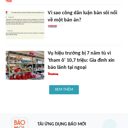
Vì sao công dân luận bàn sôi nổi
về một bản án?
Vụ hiệu trưởng bị 7 năm tù vì
'tham ô' 10,7 triệu: Gia đình xin
bảo lãnh tại ngoại
XEM THÊM
TẢI ỨNG DỤNG BÁO MỚI