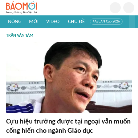
NÓNG
MỚI
VIDEO
CHỦ ĐỀ
#ASEAN Cup 2026
#Trí tuệ nhân tạo
#Mỹ - Iran
#Khám phá Việt Nam
TRẦN VĂN TÂM
#Khám phá thế giới
Cựu hiệu trưởng được tại ngoại vẫn muốn
cống hiến cho ngành Giáo dục