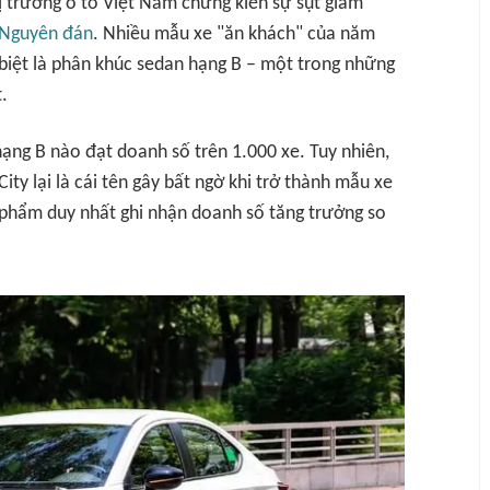
 trường ô tô Việt Nam chứng kiến sự sụt giảm
 Nguyên đán
. Nhiều mẫu xe "ăn khách" của năm
 biệt là phân khúc sedan hạng B – một trong những
.
ạng B nào đạt doanh số trên 1.000 xe. Tuy nhiên,
City lại là cái tên gây bất ngờ khi trở thành mẫu xe
 phẩm duy nhất ghi nhận doanh số tăng trưởng so