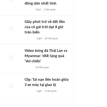
đông dân nhất tỉnh
9 giờ
2
liên quan
Giây phút trở về đất liền
của cô gái trôi dạt 8 giờ
trên biển
6 giờ
60
liên quan
Video bóng đá Thái Lan vs
Myanmar: VAR tặng quà
'Voi chiến'
24
liên quan
Clip: Tai nạn liên hoàn giữa
3 xe máy tại giao lộ
6 giờ
2
liên quan